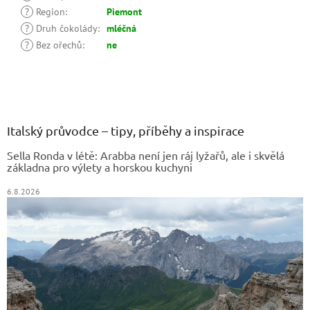
?
Region
:
Piemont
?
Druh čokolády
:
mléčná
?
Bez ořechů
:
ne
Z
á
p
a
Italský průvodce – tipy, příběhy a inspirace
t
Sella Ronda v létě: Arabba není jen ráj lyžařů, ale i skvělá
í
základna pro výlety a horskou kuchyni
6.8.2026