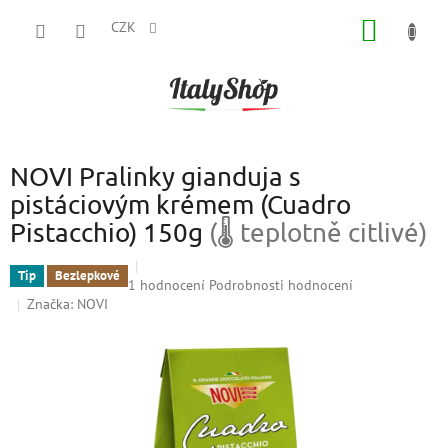
Přejít
NÁKUP
na
CZK
obsah
KOŠÍK
NOVI Pralinky gianduja s
pistáciovým krémem (Cuadro
Pistacchio) 150g
(🌡 teplotně citlivé)
Tip
Bezlepkové
Průměrné
1 hodnocení
Podrobnosti hodnocení
hodnocení
Značka:
NOVI
produktu
je
5,0
z
5
hvězdiček.