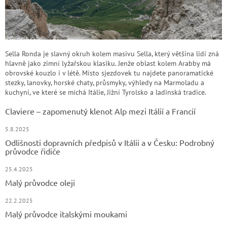
Sella Ronda je slavný okruh kolem masivu Sella, který většina lidí zná
hlavně jako zimní lyžařskou klasiku. Jenže oblast kolem Arabby má
obrovské kouzlo i v létě. Místo sjezdovek tu najdete panoramatické
stezky, lanovky, horské chaty, průsmyky, výhledy na Marmoladu a
kuchyni, ve které se míchá Itálie, Jižní Tyrolsko a ladinská tradice.
Claviere – zapomenutý klenot Alp mezi Itálií a Francií
5.8.2025
Odlišnosti dopravních předpisů v Itálii a v Česku: Podrobný
průvodce řidiče
25.4.2025
Malý průvodce oleji
22.2.2025
Malý průvodce italskými moukami