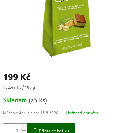
199 Kč
Měrná
132,67 Kč / 100 g
cena:
Skladem
(
>5 ks
)
Můžeme doručit do:
13.8.2026
Možnosti doručení
Přidat do košíku