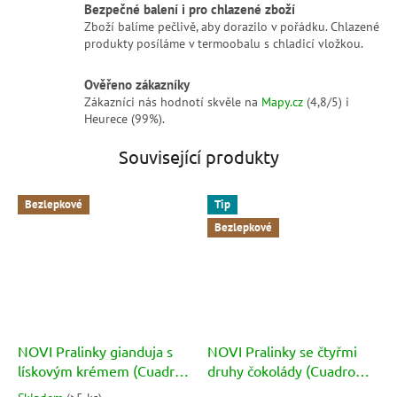
Bezpečné balení i pro chlazené zboží
Zboží balíme pečlivě, aby dorazilo v pořádku. Chlazené
produkty posíláme v termoobalu s chladicí vložkou.
Ověřeno zákazníky
Zákazníci nás hodnotí skvěle na
Mapy.cz
(4,8/5) i
Heurece (99%).
Související produkty
Bezlepkové
Tip
Bezlepkové
NOVI Pralinky gianduja s
NOVI Pralinky se čtyřmi
lískovým krémem (Cuadro
druhy čokolády (Cuadro
classico) 150g
Quadro) 150g