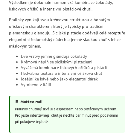
Výsledkem je dokonale harmonická kombinace čokolády,
lískových oříšků a intenzivní pistáciové chuti.
Pralinky vynikají svou krémovou strukturou a bohatým
oříškovým charakterem, který je typický pro tradiční
piemontskou gianduju. Sicilské pistácie dodávají celé receptuře
elegantní středomořský nádech a jemně sladkou chuť s lehce
máslovým tónem.
Dvě vrstvy jemné gianduja čokolády
Krémová náplň se sicilskými pistáciemi
Vyvážená kombinace lískových oříšků a pistácií
Hedvábná textura a intenzivní oříšková chuť
Ideální ke kávě nebo jako elegantní dárek
Vyrobeno v Itálii
🍫
Matteo radí
Pralinky chutnají skvěle s espressem nebo pistáciovým likérem.
Pro ještě intenzivnější chuť je nechte pár minut před podáváním
při pokojové teplotě.