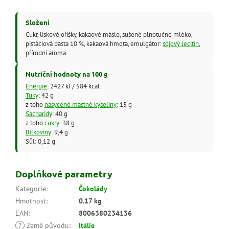
Složení
Cukr, lískové oříšky, kakaové máslo, sušené plnotučné mléko,
pistáciová pasta 10 %, kakaová hmota, emulgátor:
sójový lecitin
,
přírodní aroma.
Nutriční hodnoty na 100 g
Energie
: 2427 kJ / 584 kcal
Tuky
: 42 g
z toho
nasycené mastné kyseliny
: 15 g
Sacharidy
: 40 g
z toho
cukry
: 38 g
Bílkoviny
: 9,4 g
Sůl: 0,12 g
Doplňkové parametry
Kategorie
:
Čokolády
Hmotnost
:
0.17 kg
EAN
:
8006380234136
?
Země původu
:
Itálie