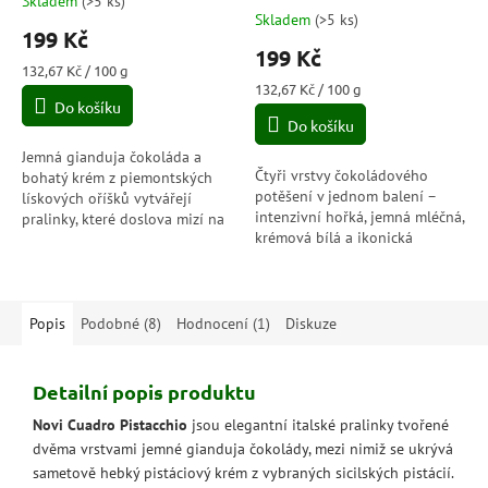
Skladem
(
>5 ks
)
Průměrné
Skladem
(
>5 ks
)
hodnocení
199 Kč
produktu
199 Kč
je
Měrná
132,67 Kč / 100 g
5,0
cena:
Měrná
132,67 Kč / 100 g
Do košíku
cena:
z
Do košíku
5
hvězdiček.
Jemná gianduja čokoláda a
Čtyři vrstvy čokoládového
bohatý krém z piemontských
potěšení v jednom balení –
lískových oříšků vytvářejí
intenzivní hořká, jemná mléčná,
pralinky, které doslova mizí na
krémová bílá a ikonická
jazyku. Novi Cuadro Classico
gianduja s lískovými oříšky z
přináší autentickou chuť
piemontských kopců. Každé
tradiční...
sousto...
Popis
Podobné (8)
Hodnocení (1)
Diskuze
Detailní popis produktu
Novi Cuadro Pistacchio
jsou elegantní italské pralinky tvořené
dvěma vrstvami jemné gianduja čokolády, mezi nimiž se ukrývá
sametově hebký pistáciový krém z vybraných sicilských pistácií.