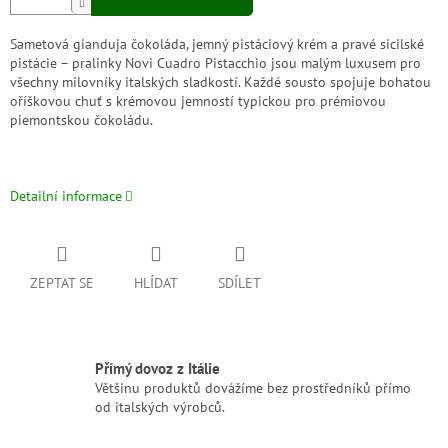
Sametová gianduja čokoláda, jemný pistáciový krém a pravé sicilské
pistácie – pralinky Novi Cuadro Pistacchio jsou malým luxusem pro
všechny milovníky italských sladkostí. Každé sousto spojuje bohatou
oříškovou chuť s krémovou jemností typickou pro prémiovou
piemontskou čokoládu.
Detailní informace
ZEPTAT SE
HLÍDAT
SDÍLET
Přímý dovoz z Itálie
Většinu produktů dovážíme bez prostředníků přímo
od italských výrobců.