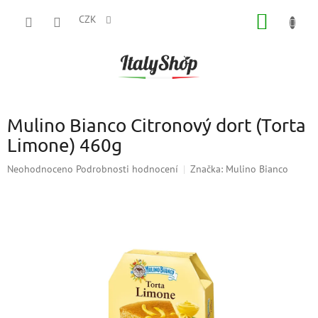
Přejít
NÁKUP
na
CZK
obsah
KOŠÍK
Mulino Bianco Citronový dort (Torta
Limone) 460g
Průměrné
Neohodnoceno
Podrobnosti hodnocení
Značka:
Mulino Bianco
hodnocení
produktu
je
0,0
z
5
hvězdiček.