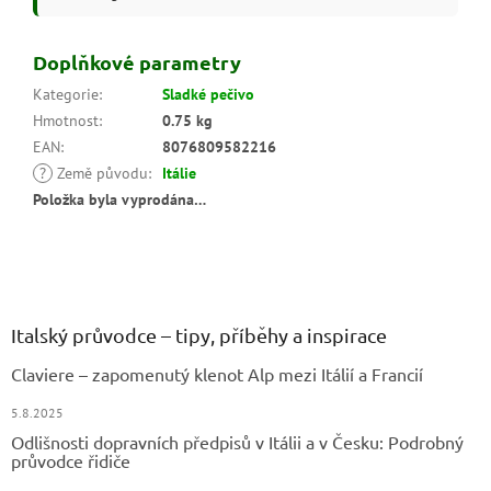
Doplňkové parametry
Kategorie
:
Sladké pečivo
Hmotnost
:
0.75 kg
EAN
:
8076809582216
?
Země původu
:
Itálie
Položka byla vyprodána…
Z
á
p
a
Italský průvodce – tipy, příběhy a inspirace
t
Claviere – zapomenutý klenot Alp mezi Itálií a Francií
í
5.8.2025
Odlišnosti dopravních předpisů v Itálii a v Česku: Podrobný
průvodce řidiče