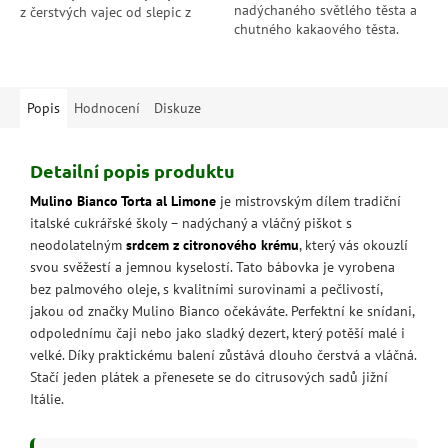
nadýchaného světlého těsta a
z čerstvých vajec od slepic z
chutného kakaového těsta.
volného výběhu a italských
Jednoduchý recept, ale plný
citronů. datum minimální...
chuti! datum minimální
trvanlivosti: 29.3.2026
Popis
Hodnocení
Diskuze
Detailní popis produktu
Mulino Bianco Torta al Limone
je mistrovským dílem tradiční
italské cukrářské školy – nadýchaný a vláčný piškot s
neodolatelným
srdcem z citronového krému
, který vás okouzlí
svou svěžestí a jemnou kyselostí. Tato bábovka je vyrobena
bez palmového oleje, s kvalitními surovinami a pečlivostí,
jakou od značky Mulino Bianco očekáváte. Perfektní ke snídani,
odpolednímu čaji nebo jako sladký dezert, který potěší malé i
velké. Díky praktickému balení zůstává dlouho čerstvá a vláčná.
Stačí jeden plátek a přenesete se do citrusových sadů jižní
Itálie.