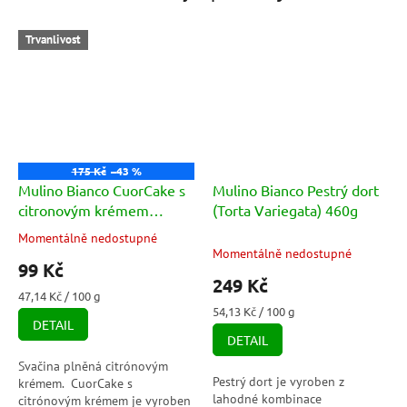
Trvanlivost
175 Kč
–43 %
Mulino Bianco CuorCake s
Mulino Bianco Pestrý dort
citronovým krémem
(Torta Variegata) 460g
(Crema al limone) 6ks 210g
Momentálně nedostupné
Průměrné
Momentálně nedostupné
hodnocení
99 Kč
produktu
249 Kč
je
Měrná
47,14 Kč / 100 g
5,0
cena:
Měrná
54,13 Kč / 100 g
DETAIL
cena:
z
DETAIL
5
hvězdiček.
Svačina plněná citrónovým
Pestrý dort je vyroben z
krémem. CuorCake s
lahodné kombinace
citrónovým krémem je vyroben