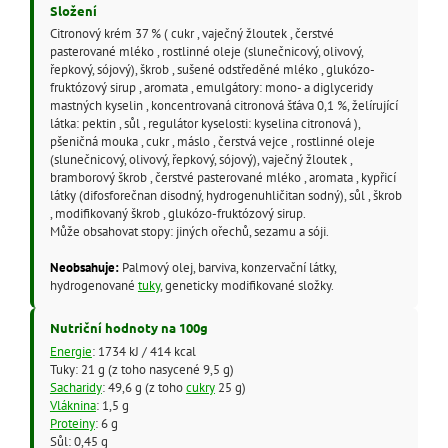
Složení
Citronový krém 37 % ( cukr , vaječný žloutek , čerstvé
pasterované mléko , rostlinné oleje (slunečnicový, olivový,
řepkový, sójový), škrob , sušené odstředěné mléko , glukózo-
fruktózový sirup , aromata , emulgátory: mono- a diglyceridy
mastných kyselin , koncentrovaná citronová šťáva 0,1 %, želírující
látka: pektin , sůl , regulátor kyselosti: kyselina citronová ),
pšeničná mouka , cukr , máslo , čerstvá vejce , rostlinné oleje
(slunečnicový, olivový, řepkový, sójový), vaječný žloutek ,
bramborový škrob , čerstvé pasterované mléko , aromata , kypřicí
látky (difosforečnan disodný, hydrogenuhličitan sodný), sůl , škrob
, modifikovaný škrob , glukózo-fruktózový sirup.
Může obsahovat stopy: jiných ořechů, sezamu a sóji.
Neobsahuje:
Palmový olej, barviva, konzervační látky,
hydrogenované
tuky
, geneticky modifikované složky.
Nutriční hodnoty na 100g
Energie
: 1734 kJ / 414 kcal
Tuky: 21 g (z toho nasycené 9,5 g)
Sacharidy
: 49,6 g (z toho
cukry
25 g)
Vláknina
: 1,5 g
Proteiny
: 6 g
Sůl: 0,45 g