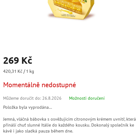
269 Kč
Měrná
420,31 Kč / 1 kg
cena:
Momentálně nedostupné
Můžeme doručit do:
26.8.2026
Možnosti doručení
Položka byla vyprodána…
Jemná, vláčná bábovka s osvěžujícím citronovým krémem uvnitř, která
přináší chuť slunné Itálie do každého kousku. Dokonalý společník ke
kávě i jako sladká pauza během dne.