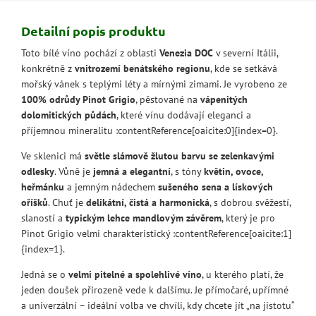
Detailní popis produktu
Toto bílé víno pochází z oblasti
Venezia DOC
v severní Itálii,
konkrétně z
vnitrozemí benátského regionu
, kde se setkává
mořský vánek s teplými léty a mírnými zimami. Je vyrobeno ze
100% odrůdy Pinot Grigio
, pěstované na
vápenitých
dolomitických půdách
, které vínu dodávají eleganci a
příjemnou mineralitu :contentReference[oaicite:0]{index=0}.
Ve sklenici má
světle slámově žlutou barvu se zelenkavými
odlesky
. Vůně je
jemná a elegantní
, s tóny
květin, ovoce,
heřmánku
a jemným nádechem
sušeného sena a lískových
oříšků
. Chuť je
delikátní, čistá a harmonická
, s dobrou svěžestí,
slaností a
typickým lehce mandlovým závěrem
, který je pro
Pinot Grigio velmi charakteristický :contentReference[oaicite:1]
{index=1}.
Jedná se o
velmi pitelné a spolehlivé víno
, u kterého platí, že
jeden doušek přirozeně vede k dalšímu. Je přímočaré, upřímné
a univerzální – ideální volba ve chvíli, kdy chcete jít „na jistotu“