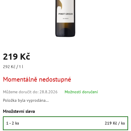
219 Kč
Měrná
292 Kč / 1 l
cena:
Momentálně nedostupné
Můžeme doručit do:
28.8.2026
Možnosti doručení
Položka byla vyprodána…
Množstevní sleva
1 - 2 ks
219 Kč
/ ks