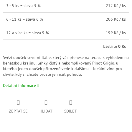
3 - 5 ks = sleva 3 %
212 Kč
/ ks
6 - 11 ks = sleva 6 %
206 Kč
/ ks
12 a více ks = sleva 9 %
199 Kč
/ ks
Ušetříte
0 Kč
Svěží doušek severní Itálie, který vás přenese na terasu s výhledem na
benátskou krajinu. Lehký, čistý a nekomplikovaný Pinot Grigio, u
kterého jeden doušek přirozeně vede k dalšímu – ideální víno pro
chvíle, kdy si chcete prostě jen užít pohodu.
Detailní informace
ZEPTAT SE
HLÍDAT
SDÍLET