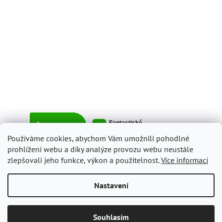
Používáme cookies, abychom Vám umožnili pohodlné
prohlížení webu a díky analýze provozu webu neustále
zlepšovali jeho funkce, výkon a použitelnost.
Více informací
Vytvořil Shoptet
Nastavení
Copyright 2026
ItalyShop.cz
. Všechna práva vyhrazena.
Upravit
Souhlasím
nastavení cookies