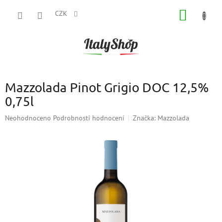
Přejít
NÁKUP
na
CZK
obsah
KOŠÍK
Mazzolada Pinot Grigio DOC 12,5%
0,75l
Průměrné
Neohodnoceno
Podrobnosti hodnocení
Značka:
Mazzolada
hodnocení
produktu
je
0,0
z
5
hvězdiček.