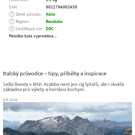
EAN
:
8022786002438
?
Země původu
:
Itálie
?
Region
:
Benátsko
?
Certifikace vín
:
DOC
Položka byla vyprodána…
Z
á
p
a
Italský průvodce – tipy, příběhy a inspirace
t
Sella Ronda v létě: Arabba není jen ráj lyžařů, ale i skvělá
í
základna pro výlety a horskou kuchyni
6.8.2026