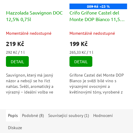
259 Kč
–23 %
Mazzolada Sauvignon DOC
Crifo Grifone Castel del
12,5% 0,75l
Monte DOP Bianco 11,5%
0,75l
Momentálně nedostupné
Momentálně nedostupné
219 Kč
199 Kč
Měrná
Měrná
292 Kč / 1 l
265,33 Kč / 1 l
cena:
cena:
DETAIL
DETAIL
Sauvignon, který má jasný
Grifone Castel del Monte DOP
názor a nebojí se ho říct
Bianco je svěží bílé víno s
nahlas. Svěží, aromatický a
výraznými ovocnými a
výrazný – ideální volba ve
květinovými tóny, vyrobené z
chvíli, kdy chcete víno, které
odrůd Pampanuto a Bombino
zaujme hned prvním dojmem a
Bianco. Hodí se skvěle k lehkým
zanechá stopu.
pokrmům jako...
Popis
Podobné (8)
Související soubory (1)
Hodnocení
Diskuze