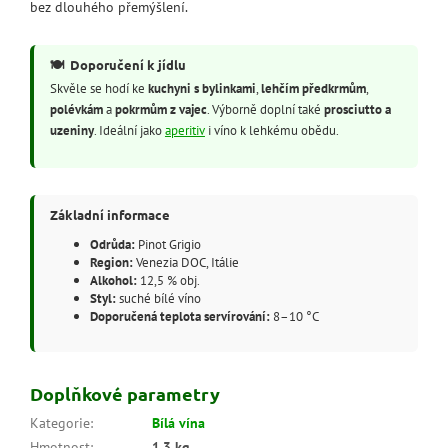
bez dlouhého přemýšlení.
🍽️
Doporučení k jídlu
Skvěle se hodí ke
kuchyni s bylinkami
,
lehčím předkrmům
,
polévkám
a
pokrmům z vajec
. Výborně doplní také
prosciutto a
uzeniny
. Ideální jako
aperitiv
i víno k lehkému obědu.
Základní informace
Odrůda:
Pinot Grigio
Region:
Venezia DOC, Itálie
Alkohol:
12,5 % obj.
Styl:
suché bílé víno
Doporučená teplota servírování:
8–10 °C
Doplňkové parametry
Kategorie
:
Bílá vína
Hmotnost
:
1.3 kg