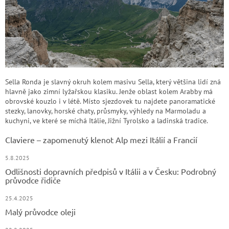
Sella Ronda je slavný okruh kolem masivu Sella, který většina lidí zná
hlavně jako zimní lyžařskou klasiku. Jenže oblast kolem Arabby má
obrovské kouzlo i v létě. Místo sjezdovek tu najdete panoramatické
stezky, lanovky, horské chaty, průsmyky, výhledy na Marmoladu a
kuchyni, ve které se míchá Itálie, Jižní Tyrolsko a ladinská tradice.
Claviere – zapomenutý klenot Alp mezi Itálií a Francií
5.8.2025
Odlišnosti dopravních předpisů v Itálii a v Česku: Podrobný
průvodce řidiče
25.4.2025
Malý průvodce oleji