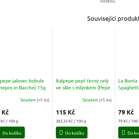
vložkou.
Související produk
lpepe jalovec bobule
Italpepe pepř černý celý
La Bonta 
nepro in Bacche) 15g
ve skle s mlýnkem (Pepe
Spaghetta
Nero) 30g
100g
Skladem
(
>5 ks
)
Skladem
(
>5 ks
)
Průměrné
hodnocení
 Kč
115 Kč
79 Kč
produktu
je
ná
Měrná
Měrná
 Kč / 100 g
383,33 Kč / 100 g
79 Kč / 100
5,0
a:
cena:
cena:
z
Do košíku
Do košíku
Do ko
5