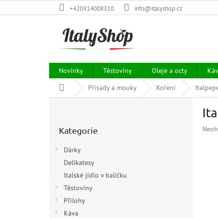
Přejít
+420314008310
info@italyshop.cz
na
obsah
Novinky
Těstoviny
Oleje a octy
Ká
Domů
Přísady a mouky
Koření
Italpep
P
It
o
Přeskočit
s
Prům
Neoh
Kategorie
kategorie
t
hodn
r
prod
Dárky
a
je
Delikatesy
n
0,0
z
Italské jídlo v balíčku
n
5
í
Těstoviny
hvězd
p
Přílohy
a
Káva