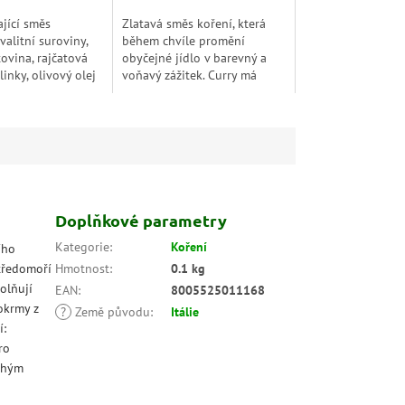
ající směs
Zlatavá směs koření, která
valitní suroviny,
během chvíle promění
tovina, rajčatová
obyčejné jídlo v barevný a
inky, olivový olej
voňavý zážitek. Curry má
sady, které
výraznou intenzitu a skvěle
autentickou
se hodí k rýži, rybám i
uť. S touto...
krevetám.
Doplňkové parametry
Kategorie
:
Koření
ího
Středomoří
Hmotnost
:
0.1 kg
volňují
EAN
:
8005525011168
okrmy z
?
Země původu
:
Itálie
í:
ro
uchým