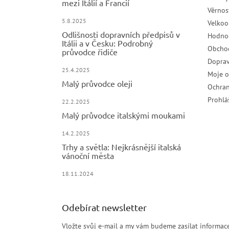
mezi Itálií a Francií
Věrnos
5.8.2025
Velko
Odlišnosti dopravních předpisů v
Hodno
Itálii a v Česku: Podrobný
Obcho
průvodce řidiče
Doprav
25.4.2025
Moje 
Malý průvodce oleji
Ochran
Prohlá
22.2.2025
Malý průvodce italskými moukami
14.2.2025
Trhy a světla: Nejkrásnější italská
vánoční města
18.11.2024
Odebírat newsletter
Vložte svůj e-mail a my vám budeme zasílat informa