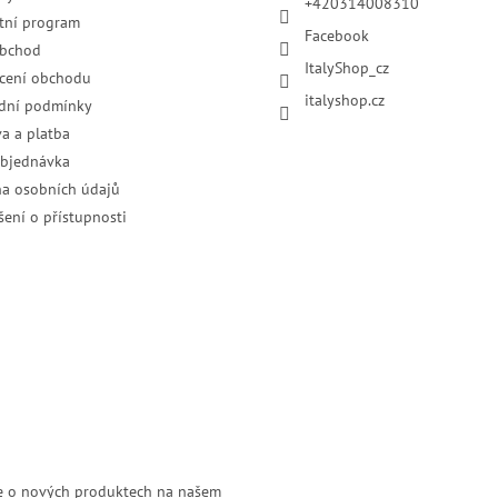
+420314008310
tní program
Facebook
obchod
ItalyShop_cz
cení obchodu
italyshop.cz
dní podmínky
a a platba
objednávka
a osobních údajů
šení o přístupnosti
ce o nových produktech na našem