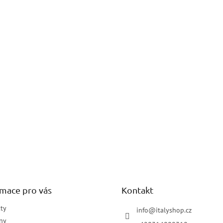
rmace pro vás
Kontakt
ty
info
@
italyshop.cz
ny