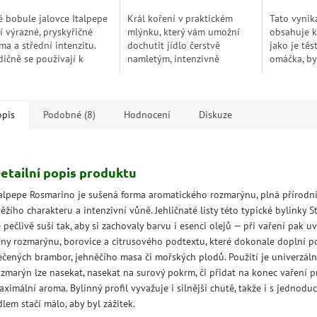
hvězdiček.
é bobule jalovce Italpepe
Král koření v praktickém
Tato vynik
í výrazné, pryskyřičné
mlýnku, který vám umožní
obsahuje k
ma a střední intenzitu.
dochutit jídlo čerstvě
jako je těs
dičně se používají k
namletým, intenzivně
omáčka, byl
hucení zvěřiny a pomalu
voňavým pepřem. Jemně
a další pří
ených masových pokrmů.
pikantní a neuvěřitelně
vytvářejí 
univerzální –
italskou ch
nepostradatelný...
opis
Podobné (8)
Hodnocení
Diskuze
etailní popis produktu
talpepe Rosmarino je sušená forma aromatického rozmarýnu, plná přírodn
ěžího charakteru a intenzivní vůně. Jehličnaté listy této typické bylinky 
 pečlivě suší tak, aby si zachovaly barvu i esenci olejů — při vaření pak u
óny rozmarýnu, borovice a citrusového podtextu, které dokonale doplní p
ečených brambor, jehněčího masa či mořských plodů. Použití je univerzáln
ozmarýn lze nasekat, nasekat na surový pokrm, či přidat na konec vaření p
ximální aroma. Bylinný profil vyvažuje i silnější chutě, takže i s jednod
dlem stačí málo, aby byl zážitek.