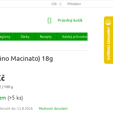
CHOD
HODNOCENÍ OBCHODU
CZK
OBCHODNÍ PODMÍNKY
Přihlášení
DOPR
NÁKUPNÍ
Prázdný košík
KOŠÍK
egiony
Dárky
Recepty
Italský průvodce
Prodejny
rino Macinato) 18g
Kč
č / 100 g
dem
(
>5 ks
)
oručit do:
11.8.2026
Možnosti doručení