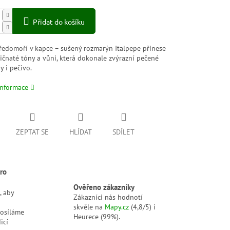
Přidat do košíku
ředomoří v kapce – sušený rozmarýn Italpepe přinese
ličnaté tóny a vůni, která dokonale zvýrazní pečené
y i pečivo.
informace
ZEPTAT SE
HLÍDAT
SDÍLET
ro
Ověřeno zákazníky
, aby
Zákazníci nás hodnotí
skvěle na
Mapy.cz
(4,8/5) i
posíláme
Heurece (99%).
icí