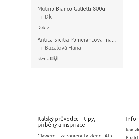
Mulino Bianco Galletti 800g
Dk
|
Hodnocení produktu je 5 z 5 hvězdiček.
Dobré
Antica Sicilia Pomerančová marmeláda (Arance di Sicilia) 210g
Bazalová Hana
|
Hodnocení produktu je 5 z 5 hvězdiček.
Skvělá!!!🙌
Z
á
p
a
t
í
Italský průvodce – tipy,
Info
příběhy a inspirace
Kontak
Claviere – zapomenutý klenot Alp
Prodej