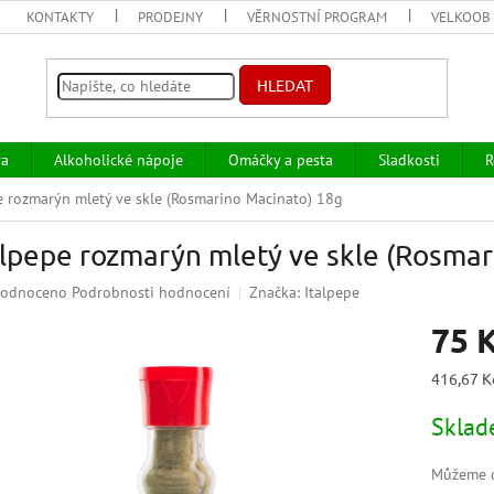
KONTAKTY
PRODEJNY
VĚRNOSTNÍ PROGRAM
VELKOOB
HLEDAT
va
Alkoholické nápoje
Omáčky a pesta
Sladkosti
R
e rozmarýn mletý ve skle (Rosmarino Macinato) 18g
alpepe rozmarýn mletý ve skle (Rosma
ěrné
odnoceno
Podrobnosti hodnocení
Značka:
Italpepe
ocení
75 
uktu
Měrná
416,67 K
cena:
Skla
iček.
Můžeme d