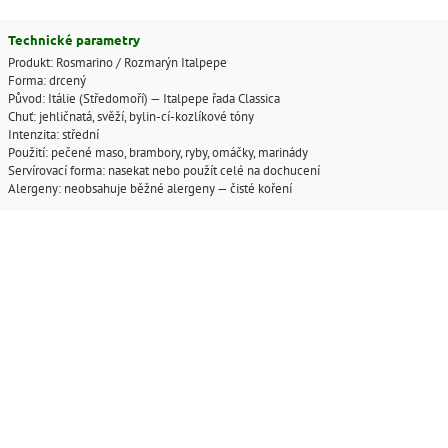
Technické parametry
Produkt: Rosmarino / Rozmarýn Italpepe
Forma: drcený
Původ: Itálie (Středomoří) — Italpepe řada Classica
Chuť: jehličnatá, svěží, bylin-cí-kozlíkové tóny
Intenzita: střední
Použití: pečené maso, brambory, ryby, omáčky, marinády
Servírovací forma: nasekat nebo použít celé na dochucení
Alergeny: neobsahuje běžné alergeny — čisté koření