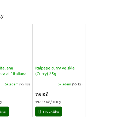
ty
Italiana
Italpepe curry ve skle
ta all´ italiana
(Curry) 25g
Skladem
(
>5 ks
)
Skladem
(
>5 ks
)
75 Kč
Měrná
 g
197,37 Kč / 100 g
cena:
šíku
Do košíku