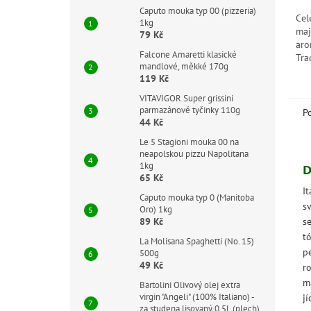
Caputo mouka typ 00 (pizzeria)
Cel
1kg
maj
79 Kč
aro
Falcone Amaretti klasické
Tra
mandlové, měkké 170g
doc
119 Kč
taž
VITAVIGOR Super grissini
parmazánové tyčinky 110g
P
44 Kč
Le 5 Stagioni mouka 00 na
neapolskou pizzu Napolitana
1kg
D
65 Kč
I
Caputo mouka typ 0 (Manitoba
sv
Oro) 1kg
se
89 Kč
t
La Molisana Spaghetti (No. 15)
p
500g
49 Kč
r
ma
Bartolini Olivový olej extra
virgin "Angeli" (100% Italiano) -
jí
za studena lisovaný 0,5L (plech)