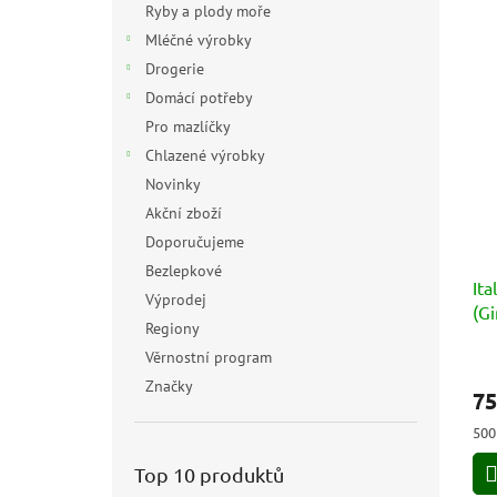
Ryby a plody moře
Mléčné výrobky
Drogerie
Domácí potřeby
Pro mazlíčky
Chlazené výrobky
Novinky
Akční zboží
Doporučujeme
Bezlepkové
Ita
Výprodej
(Gi
Regiony
Věrnostní program
Značky
75
Měr
500
cen
Top 10 produktů