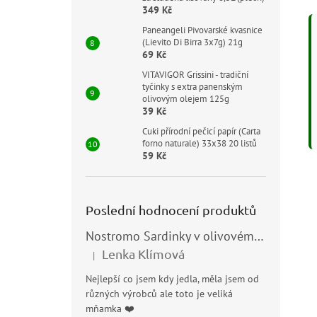
349 Kč
Paneangeli Pivovarské kvasnice
(Lievito Di Birra 3x7g) 21g
69 Kč
VITAVIGOR Grissini - tradiční
tyčinky s extra panenským
olivovým olejem 125g
39 Kč
Cuki přírodní pečicí papír (Carta
forno naturale) 33x38 20 listů
59 Kč
Poslední hodnocení produktů
Nostromo Sardinky v olivovém oleji (Sardine all’Olio di Oliva) 120g
Lenka Klímová
|
Hodnocení produktu je 5 z 5 hvězdiček.
Nejlepší co jsem kdy jedla, měla jsem od
různých výrobců ale toto je veliká
mňamka ❤️