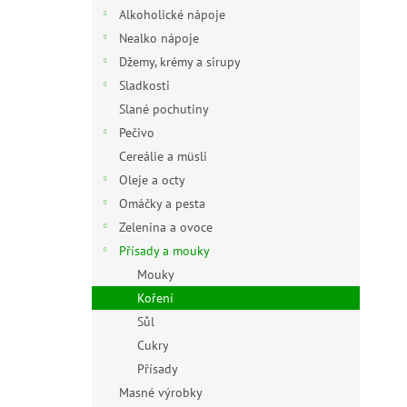
n
Alkoholické nápoje
e
Nealko nápoje
l
Džemy, krémy a sirupy
Sladkosti
Slané pochutiny
Pečivo
Cereálie a müsli
Oleje a octy
Omáčky a pesta
Zelenina a ovoce
Přísady a mouky
Mouky
Koření
Sůl
Cukry
Přísady
Masné výrobky