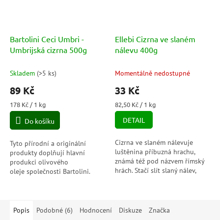
Bartolini Ceci Umbri -
Ellebi Cizrna ve slaném
Umbrijská cizrna 500g
nálevu 400g
Skladem
(
>5 ks
)
Momentálně nedostupné
89 Kč
33 Kč
Měrná
Měrná
178 Kč / 1 kg
82,50 Kč / 1 kg
cena:
cena:
DETAIL
Do košíku
Cizrna ve slaném nálevuje
Tyto přírodní a originální
luštěnina příbuzná hrachu,
produkty doplňují hlavní
známá též pod názvem římský
produkci olivového
hrách. Stačí slít slaný nálev,
oleje společnosti Bartolini.
propláchnout a ihned
Cizrna je bohatá nejen na
vychutnat v salátu, polévce,
rostlinné bílkoviny, ale také na
pomazánce,...
minerály,...
Popis
Podobné (6)
Hodnocení
Diskuze
Značka