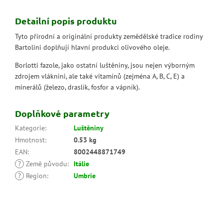
Detailní popis produktu
Tyto přírodní a originální produkty zemědělské tradice rodiny
Bartolini doplňují hlavní produkci olivového oleje.
Borlotti fazole, jako ostatní luštěniny, jsou nejen výborným
zdrojem vláknini, ale také vitamínů (zejména A, B, C, E) a
minerálů (železo, draslík, fosfor a vápník).
Doplňkové parametry
Kategorie
:
Luštěniny
Hmotnost
:
0.53 kg
EAN
:
8002448871749
?
Země původu
:
Itálie
?
Region
:
Umbrie
Z
á