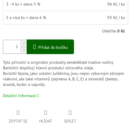
3 - 4 ks = sleva 3 %
96 Kč
/ ks
5 a více ks = sleva 6 %
93 Kč
/ ks
Ušetříte
0 Kč
Přidat do košíku
Tyto přírodní a originální produkty zemědělské tradice rodiny
Bartolini doplňují hlavní produkci olivového oleje.
Borlotti fazole, jako ostatní luštěniny, jsou nejen výborným zdrojem
vláknini, ale také vitamínů (zejména A, B, C, E) a minerálů (železo,
draslík, fosfor a vápník).
Detailní informace
ZEPTAT SE
HLÍDAT
SDÍLET