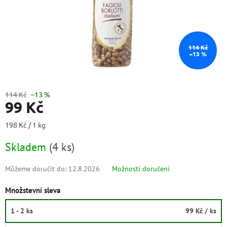
114 Kč
–13 %
114 Kč
–13 %
99 Kč
Měrná
198 Kč / 1 kg
cena:
Skladem
(
4 ks
)
Můžeme doručit do:
12.8.2026
Možnosti doručení
Množstevní sleva
1 - 2 ks
99 Kč
/ ks