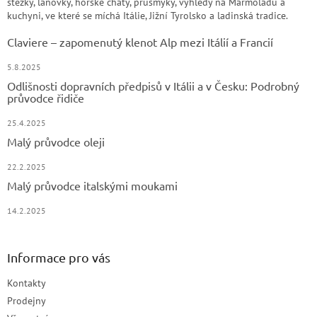
stezky, lanovky, horské chaty, průsmyky, výhledy na Marmoladu a
kuchyni, ve které se míchá Itálie, Jižní Tyrolsko a ladinská tradice.
Claviere – zapomenutý klenot Alp mezi Itálií a Francií
5.8.2025
Odlišnosti dopravních předpisů v Itálii a v Česku: Podrobný
průvodce řidiče
25.4.2025
Malý průvodce oleji
22.2.2025
Malý průvodce italskými moukami
14.2.2025
Informace pro vás
Kontakty
Prodejny