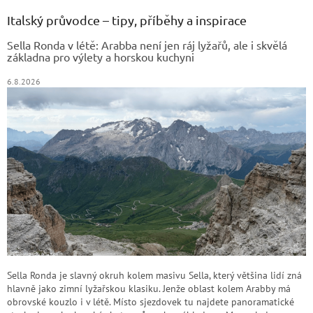
p
a
Italský průvodce – tipy, příběhy a inspirace
t
Sella Ronda v létě: Arabba není jen ráj lyžařů, ale i skvělá
í
základna pro výlety a horskou kuchyni
6.8.2026
Sella Ronda je slavný okruh kolem masivu Sella, který většina lidí zná
hlavně jako zimní lyžařskou klasiku. Jenže oblast kolem Arabby má
obrovské kouzlo i v létě. Místo sjezdovek tu najdete panoramatické