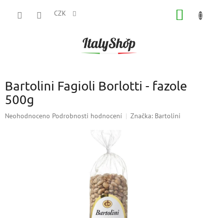
Přejít
NÁKUP
na
CZK
obsah
KOŠÍK
Bartolini Fagioli Borlotti - fazole
500g
Průměrné
Neohodnoceno
Podrobnosti hodnocení
Značka:
Bartolini
hodnocení
produktu
je
0,0
z
5
hvězdiček.