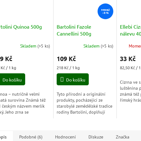
119 Kč
–8 %
tolini Quinoa 500g
Bartolini Fazole
Ellebi Ci
Cannellini 500g
nálevu 4
Skladem
(
>5 ks
)
Skladem
(
>5 ks
)
Momen
9 Kč
109 Kč
33 Kč
ná
Měrná
Měrná
 Kč / 1 kg
218 Kč / 1 kg
82,50 Kč / 
a:
cena:
cena:
Do košíku
Do košíku
Cizrna ve 
luštěnina 
noa – nutričně velmi
Tyto přírodní a originální
známá též
atá surovina Známá též
produkty, pocházející ze
římský hrác
 českým názvem merlík
starobylé zemědělské tradice
nálev, pro
ský. Jeho zrna se
rodiny Bartolini, doplňují
vychutnat v
zumují kvůli sacharidům ,
hlavní produkci oleje
pomazánce,
kovinám (ve vysoké
společnosti.
litě). obsahuje také...
opis
Podobné (6)
Hodnocení
Diskuze
Značka