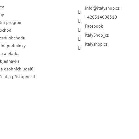
ty
info
@
italyshop.cz
ny
+420314008310
tní program
Facebook
obchod
ItalyShop_cz
cení obchodu
italyshop.cz
dní podmínky
a a platba
objednávka
a osobních údajů
šení o přístupnosti