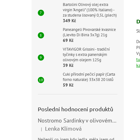
Bartolini Olivový olej extra
virgin "Angeli" (100% Italiano) -
za studena lisovaný 0,5L (plech)
D
349 Kč
Paneangeli Pivovarské kvasnice
Sl
(Lievito Di Birra 3x7g) 21g
69 Kč
D
P
VITAVIGOR Grissini - tradiční
V
tyčinky s extra panenským
t
olivovým olejem 125g
39 Kč
k
Cuki přírodní pečicí papír (Carta
forno naturale) 33x38 20 listů
59 Kč
Poslední hodnocení produktů
Nostromo Sardinky v olivovém oleji (Sardine all’Olio di Oliva) 120g
Lenka Klímová
|
Hodnocení produktu je 5 z 5 hvězdiček.
Nejlepší co jsem kdy jedla, měla jsem od