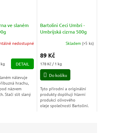
zrna ve slaném
Bartolini Ceci Umbri -
00g
Umbrijská cizrna 500g
tálně nedostupné
Skladem
(
>5 ks
)
89 Kč
Měrná
1 kg
DETAIL
178 Kč / 1 kg
cena:
Do košíku
slaném nálevuje
příbuzná hrachu,
 pod názvem
Tyto přírodní a originální
h. Stačí slít slaný
produkty doplňují hlavní
pláchnout a ihned
produkci olivového
 salátu, polévce,
oleje společnosti Bartolini.
...
Cizrna je bohatá nejen na
rostlinné bílkoviny, ale také
na minerály,...