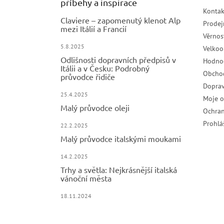
příběhy a inspirace
Kontak
Claviere – zapomenutý klenot Alp
Prodej
mezi Itálií a Francií
Věrnos
5.8.2025
Velko
Odlišnosti dopravních předpisů v
Hodno
Itálii a v Česku: Podrobný
Obcho
průvodce řidiče
Doprav
25.4.2025
Moje 
Malý průvodce oleji
Ochran
Prohlá
22.2.2025
Malý průvodce italskými moukami
14.2.2025
Trhy a světla: Nejkrásnější italská
vánoční města
18.11.2024