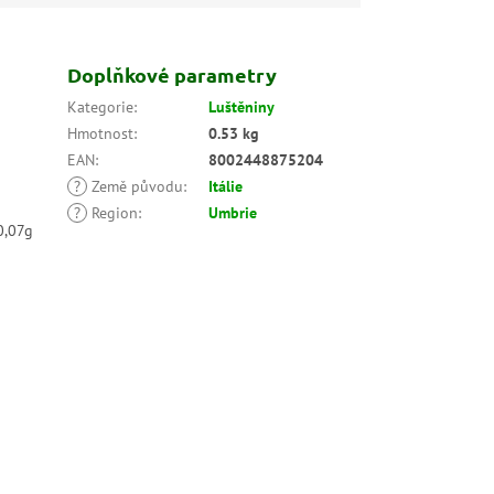
Doplňkové parametry
Kategorie
:
Luštěniny
Hmotnost
:
0.53 kg
EAN
:
8002448875204
?
Země původu
:
Itálie
?
Region
:
Umbrie
0,07g