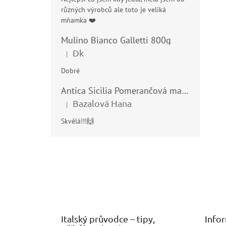
různých výrobců ale toto je veliká
mňamka ❤️
Mulino Bianco Galletti 800g
Dk
|
Hodnocení produktu je 5 z 5 hvězdiček.
Dobré
Antica Sicilia Pomerančová marmeláda (Arance di Sicilia) 210g
Bazalová Hana
|
Hodnocení produktu je 5 z 5 hvězdiček.
Skvělá!!!🙌
Z
á
p
a
t
í
Italský průvodce – tipy,
Info