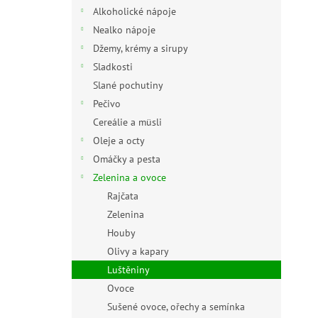
n
Alkoholické nápoje
e
Nealko nápoje
l
Džemy, krémy a sirupy
Sladkosti
Slané pochutiny
Pečivo
Cereálie a müsli
Oleje a octy
Omáčky a pesta
Zelenina a ovoce
Rajčata
Zelenina
Houby
Olivy a kapary
Luštěniny
Ovoce
Sušené ovoce, ořechy a semínka