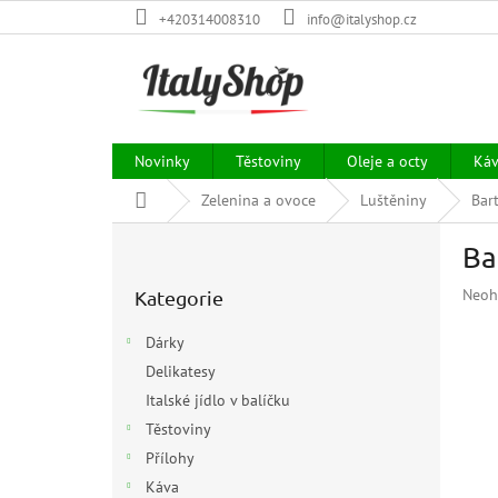
Přejít
+420314008310
info@italyshop.cz
na
obsah
Novinky
Těstoviny
Oleje a octy
Ká
Domů
Zelenina a ovoce
Luštěniny
Bar
P
Ba
o
Přeskočit
s
Prům
Neoh
Kategorie
kategorie
t
hodn
r
prod
Dárky
a
je
Delikatesy
n
0,0
z
Italské jídlo v balíčku
n
5
í
Těstoviny
hvězd
p
Přílohy
a
Káva