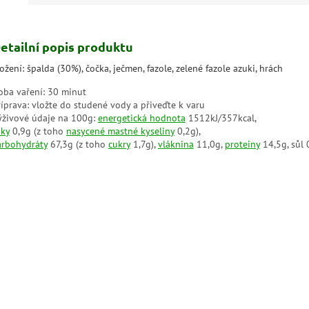
etailní popis produktu
ožení: špalda (30%), čočka, ječmen, fazole, zelené fazole azuki, hrách
oba vaření: 30 minut
říprava: vložte do studené vody a přiveďte k varu
ýživové údaje na 100g:
energetická hodnota
1512kJ/357kcal,
uky
0,9g (z toho
nasycené mastné kyseliny
0,2g),
arbohydráty
67,3g (z toho
cukry
1,7g),
vláknina
11,0g,
proteiny
14,5g, sůl 