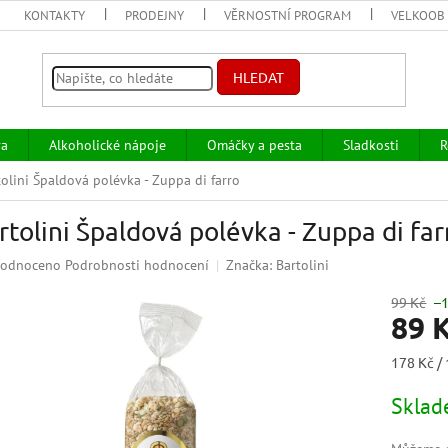
KONTAKTY
PRODEJNY
VĚRNOSTNÍ PROGRAM
VELKOOB
HLEDAT
va
Alkoholické nápoje
Omáčky a pesta
Sladkosti
R
tolini Špaldová polévka - Zuppa di farro
rtolini Špaldová polévka - Zuppa di far
ěrné
odnoceno
Podrobnosti hodnocení
Značka:
Bartolini
ocení
uktu
99 Kč
–
89 
Měrná
178 Kč / 
cena:
iček.
Skla