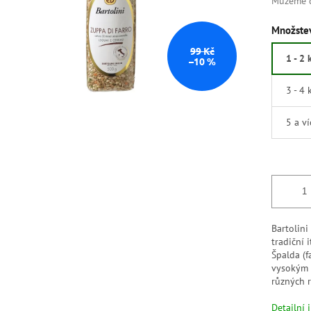
Můžeme d
Množstev
99 Kč
1 - 2 
–10 %
3 - 4 
5 a v
Bartolini
tradiční 
Špalda (f
vysokým
různých r
Detailní 