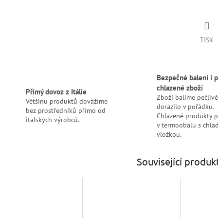
TISK
Bezpečné balení i p
chlazené zboží
Přímý dovoz z Itálie
Zboží balíme pečlivě
Většinu produktů dovážíme
dorazilo v pořádku.
bez prostředníků přímo od
Chlazené produkty 
italských výrobců.
v termoobalu s chlad
vložkou.
Související produk