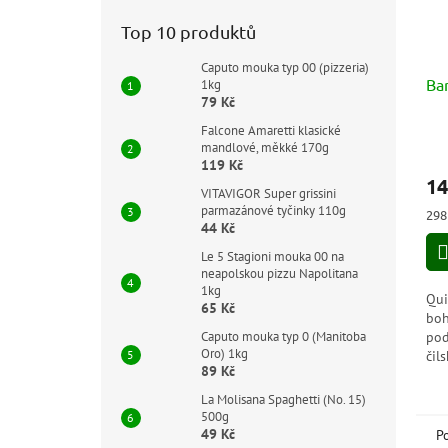
Top 10 produktů
Caputo mouka typ 00 (pizzeria)
Bar
1kg
79 Kč
Falcone Amaretti klasické
mandlové, měkké 170g
119 Kč
14
VITAVIGOR Super grissini
parmazánové tyčinky 110g
Měr
298
44 Kč
cen
Le 5 Stagioni mouka 00 na
neapolskou pizzu Napolitana
1kg
Qui
65 Kč
boh
pod
Caputo mouka typ 0 (Manitoba
Oro) 1kg
čil
89 Kč
kon
bíl
La Molisana Spaghetti (No. 15)
kva
500g
49 Kč
P