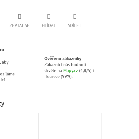
ZEPTAT SE
HLÍDAT
SDÍLET
ro
Ověřeno zákazníky
, aby
Zákazníci nás hodnotí
skvěle na
Mapy.cz
(4,8/5) i
posíláme
Heurece (99%).
icí
ty