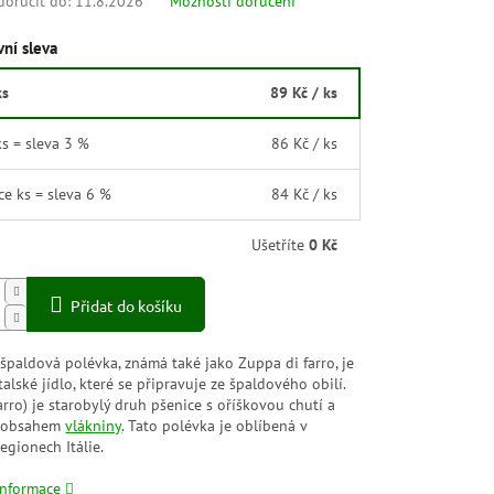
oručit do:
11.8.2026
Možnosti doručení
ní sleva
ks
89 Kč
/ ks
ks = sleva 3 %
86 Kč
/ ks
íce ks = sleva 6 %
84 Kč
/ ks
Ušetříte
0 Kč
Přidat do košíku
 špaldová polévka, známá také jako Zuppa di farro, je
italské jídlo, které se připravuje ze špaldového obilí.
arro) je starobylý druh pšenice s oříškovou chutí a
 obsahem
vlákniny
. Tato polévka je oblíbená v
egionech Itálie.
informace