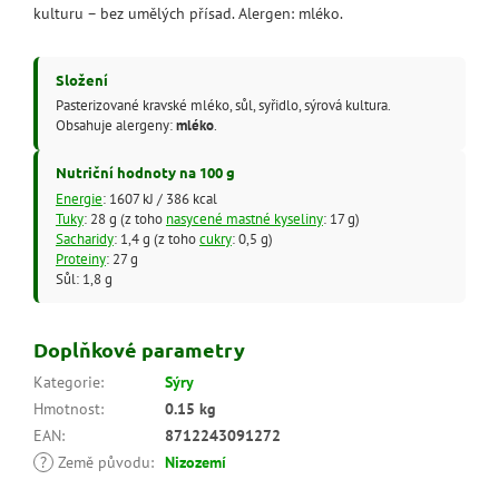
kulturu – bez umělých přísad. Alergen: mléko.
Složení
Pasterizované kravské mléko, sůl, syřidlo, sýrová kultura.
Obsahuje alergeny:
mléko
.
Nutriční hodnoty na 100 g
Energie
: 1607 kJ / 386 kcal
Tuky
: 28 g (z toho
nasycené mastné kyseliny
: 17 g)
Sacharidy
: 1,4 g (z toho
cukry
: 0,5 g)
Proteiny
: 27 g
Sůl: 1,8 g
Doplňkové parametry
Kategorie
:
Sýry
Hmotnost
:
0.15 kg
EAN
:
8712243091272
?
Země původu
:
Nizozemí