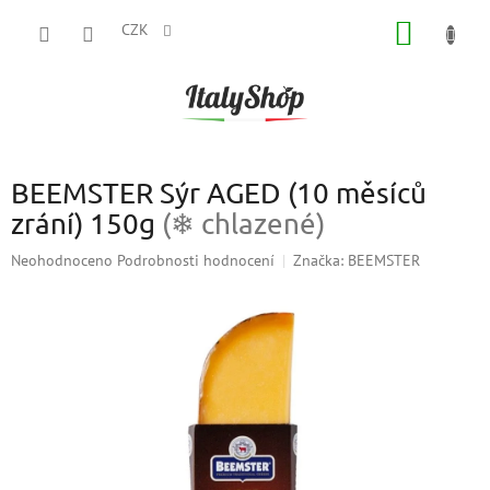
Přejít
NÁKUP
na
CZK
obsah
KOŠÍK
BEEMSTER Sýr AGED (10 měsíců
zrání) 150g
(❄ chlazené)
Průměrné
Neohodnoceno
Podrobnosti hodnocení
Značka:
BEEMSTER
hodnocení
produktu
je
0,0
z
5
hvězdiček.