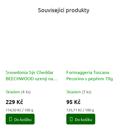
Související produkty
Snowdonia Sýr Cheddar
Formaggeria Toscana
BEECHWOOD uzený na
Pecorino s pepřem 70g
dřevě 200g
Skladem
(
4 ks
)
Skladem
(
3 ks
)
229 Kč
95 Kč
Měrná
Měrná
114,50 Kč / 100 g
135,71 Kč / 100 g
cena:
cena:
Do košíku
Do košíku