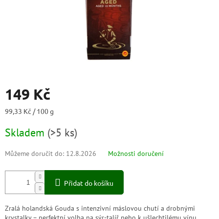
149 Kč
Měrná
99,33 Kč / 100 g
cena:
Skladem
(
>5 ks
)
Můžeme doručit do:
12.8.2026
Možnosti doručení
Přidat do košíku
Zralá holandská Gouda s intenzivní máslovou chutí a drobnými
krystalky – perfektní volba na sýr-talíř nebo k ušlechtilému vínu.