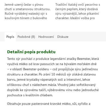
Jemně uzený čedar s plnou
Tradiční italský ovčí pecorino s
chutí a smetanovou strukturou.
černým pepřem, který dodává
Ručně vyráběný waleský sýr s
sýru výraznější, lehce pikantní
kouřovým tónem z bukového
charakter. Ideální volba pro
dřeva, který okouzlí každého
milovníky plných chutí – skvělý
milovníka delikates.
k vínu, na prkénko i do...
Popis
Podobné (8)
Hodnocení
Diskuze
Detailní popis produktu
Tento sýr pochází z produkce legendární značky Beemster, která
využívá mléko od krav pasoucích se na bývalém mořském dně
– v oblasti Beemster-polderu – což propůjčuje sýru jedinečnou
strukturu a charakter. Po zrání 10 měsíců sýr získává zlatavou
barvu, jemné krystalky vápenatých soli a intenzivní, lehce
oříškovou chuť s nádechem másla. Vhodný jako sofistikovaný
doplněk ke sýrovému talíři, výběrovému vínu nebo jednoduché
pochoutce s kvalitním chlebem.
Obsahuje pouze pasterované kravské mléko, sůl, syřidlo a