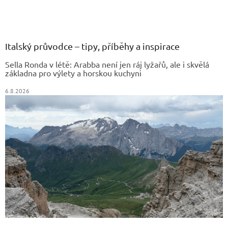
Z
á
p
a
Italský průvodce – tipy, příběhy a inspirace
t
Sella Ronda v létě: Arabba není jen ráj lyžařů, ale i skvělá
í
základna pro výlety a horskou kuchyni
6.8.2026