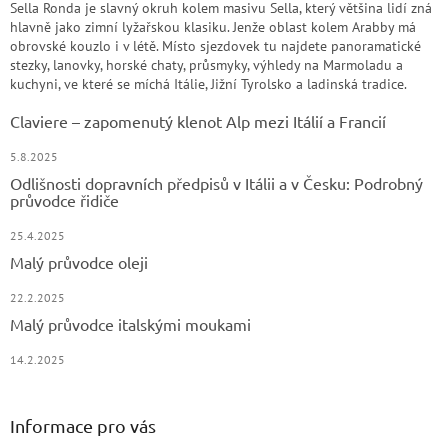
Sella Ronda je slavný okruh kolem masivu Sella, který většina lidí zná
hlavně jako zimní lyžařskou klasiku. Jenže oblast kolem Arabby má
obrovské kouzlo i v létě. Místo sjezdovek tu najdete panoramatické
stezky, lanovky, horské chaty, průsmyky, výhledy na Marmoladu a
kuchyni, ve které se míchá Itálie, Jižní Tyrolsko a ladinská tradice.
Claviere – zapomenutý klenot Alp mezi Itálií a Francií
5.8.2025
Odlišnosti dopravních předpisů v Itálii a v Česku: Podrobný
průvodce řidiče
25.4.2025
Malý průvodce oleji
22.2.2025
Malý průvodce italskými moukami
14.2.2025
Informace pro vás