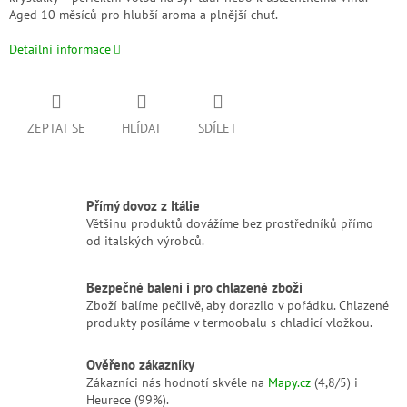
Aged 10 měsíců pro hlubší aroma a plnější chuť.
Detailní informace
ZEPTAT SE
HLÍDAT
SDÍLET
Přímý dovoz z Itálie
Většinu produktů dovážíme bez prostředníků přímo
od italských výrobců.
Bezpečné balení i pro chlazené zboží
Zboží balíme pečlivě, aby dorazilo v pořádku. Chlazené
produkty posíláme v termoobalu s chladicí vložkou.
Ověřeno zákazníky
Zákazníci nás hodnotí skvěle na
Mapy.cz
(4,8/5) i
Heurece (99%).