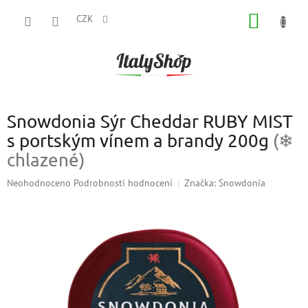
Přejít
NÁKUP
na
CZK
obsah
KOŠÍK
Snowdonia Sýr Cheddar RUBY MIST
s portským vínem a brandy 200g
(❄
chlazené)
Průměrné
Neohodnoceno
Podrobnosti hodnocení
Značka:
Snowdonia
hodnocení
produktu
je
0,0
z
5
hvězdiček.