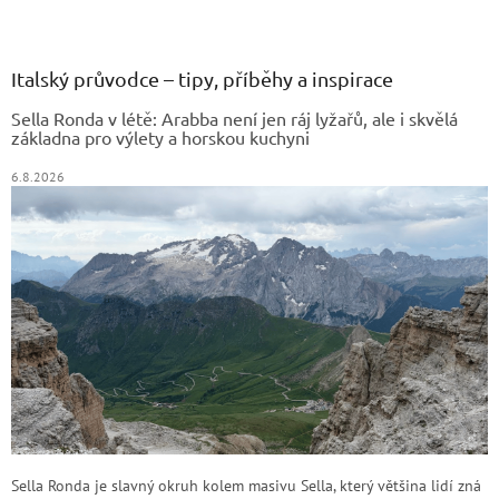
Z
á
p
a
Italský průvodce – tipy, příběhy a inspirace
t
Sella Ronda v létě: Arabba není jen ráj lyžařů, ale i skvělá
í
základna pro výlety a horskou kuchyni
6.8.2026
Sella Ronda je slavný okruh kolem masivu Sella, který většina lidí zná