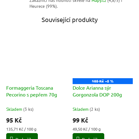
Zákazníci nás hodnotí skvěle na
Mapy.cz
(4,8/5) i
Heurece (99%).
Související produkty
105 Kč
–5 %
Formaggeria Toscana
Dolce Arianna sýr
Pecorino s pepřem 70g
Gorgonzola DOP 200g
Skladem
(
3 ks
)
Skladem
(
2 ks
)
95 Kč
99 Kč
Měrná
Měrná
135,71 Kč / 100 g
49,50 Kč / 100 g
cena:
cena: