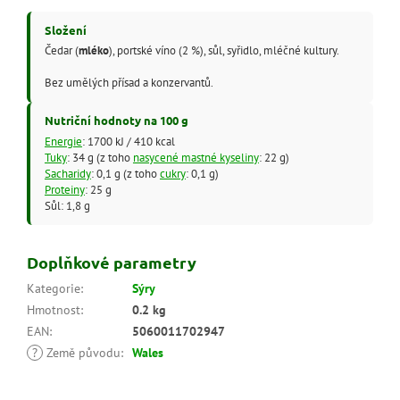
Složení
Čedar (
mléko
), portské víno (2 %), sůl, syřidlo, mléčné kultury.
Bez umělých přísad a konzervantů.
Nutriční hodnoty na 100 g
Energie
: 1700 kJ / 410 kcal
Tuky
: 34 g (z toho
nasycené mastné kyseliny
: 22 g)
Sacharidy
: 0,1 g (z toho
cukry
: 0,1 g)
Proteiny
: 25 g
Sůl: 1,8 g
Doplňkové parametry
Kategorie
:
Sýry
Hmotnost
:
0.2 kg
EAN
:
5060011702947
?
Země původu
:
Wales