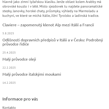
hlavně jako zimní lyžařskou klasiku. Jenže oblast kolem Arabby má
obrovské kouzlo i v létě. Místo sjezdovek tu najdete panoramatické
stezky, lanovky, horské chaty, průsmyky, výhledy na Marmoladu a
kuchyni, ve které se míchá Itálie, Jižní Tyrolsko a ladinská tradice.
Claviere – zapomenutý klenot Alp mezi Itálií a Francií
5.8.2025
Odlišnosti dopravních předpisů v Itálii a v Česku: Podrobný
průvodce řidiče
25.4.2025
Malý průvodce oleji
22.2.2025
Malý průvodce italskými moukami
14.2.2025
Informace pro vás
Kontakty