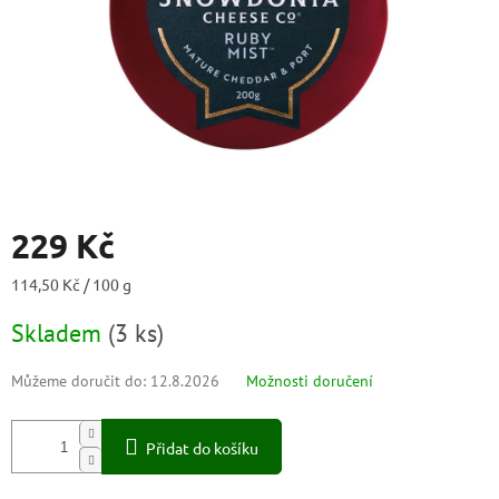
229 Kč
Měrná
114,50 Kč / 100 g
cena:
Skladem
(
3 ks
)
Můžeme doručit do:
12.8.2026
Možnosti doručení
Přidat do košíku