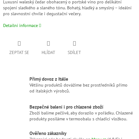
Luxusní waleský čedar obohacený o portské víno pro delikátní
spojení sladkého a slaného tónu. Bohatý, hladký a smyslný – ideální
pro slavnostní chvíle i degustační večery.
Detailní informace
ZEPTAT SE
HLÍDAT
SDÍLET
Přímý dovoz z Itálie
Většinu produktů dovážíme bez prostředníků přímo
od italských výrobců.
Bezpečné balení i pro chlazené zboží
Zboží balíme pečlivě, aby dorazilo v pořádku. Chlazené
produkty posíláme v termoobalu s chladicí vložkou.
Ověřeno zákazníky