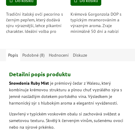
Do košíku
Do košíku
Tradiční italský ovčí pecorino s
Krémová Gorgonzola DOP s
černým pepřem, který dodává
typickým mramorováním a
sýru výraznější, lehce pikantní
výrazným aroma. Zraje
charakter. Ideální volba pro
minimálně 50 dní a nabízí
milovníky plných chutí – skvělý
plnou, lehce pikantní chuť.
k vínu, na prkénko i do...
Pravý italský modrý sýr pro
milovníky intenzivních...
Popis
Podobné (8)
Hodnocení
Diskuze
Detailní popis produktu
Snowdonia Ruby Mist
je prémiový čedar z Walesu, který
kombinuje krémovou strukturu a plnou chuť vyzrálého sýra s
jemně nasládlým dotekem portského vína. Výsledkem je
harmonický sýr s hlubokým aroma a elegantní vyvážeností.
Uzavřený v typickém voskovém obalu si zachovává svěžest a
sametovou texturu. Skvělý k červeným vínům, sušenému ovoci
nebo na sýrové prkénko.