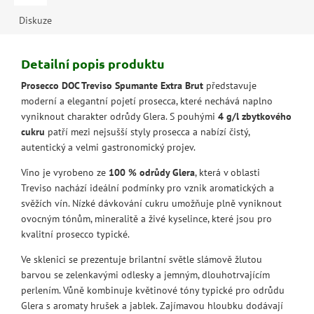
Diskuze
Detailní popis produktu
Prosecco DOC Treviso Spumante Extra Brut
představuje
moderní a elegantní pojetí prosecca, které nechává naplno
vyniknout charakter odrůdy Glera. S pouhými
4 g/l zbytkového
cukru
patří mezi nejsušší styly prosecca a nabízí čistý,
autentický a velmi gastronomický projev.
Víno je vyrobeno ze
100 % odrůdy Glera
, která v oblasti
Treviso nachází ideální podmínky pro vznik aromatických a
svěžích vín. Nízké dávkování cukru umožňuje plně vyniknout
ovocným tónům, mineralitě a živé kyselince, které jsou pro
kvalitní prosecco typické.
Ve sklenici se prezentuje brilantní světle slámově žlutou
barvou se zelenkavými odlesky a jemným, dlouhotrvajícím
perlením. Vůně kombinuje květinové tóny typické pro odrůdu
Glera s aromaty hrušek a jablek. Zajímavou hloubku dodávají