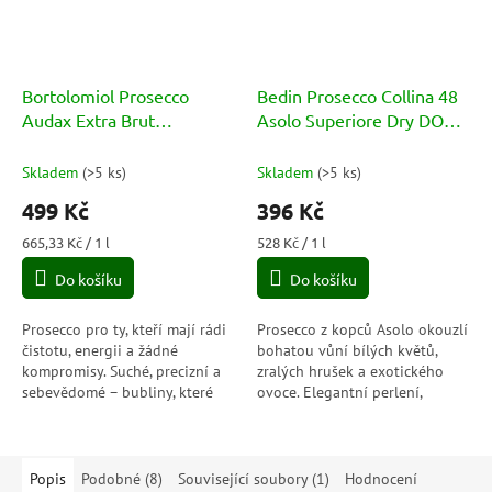
Bortolomiol Prosecco
Bedin Prosecco Collina 48
Audax Extra Brut
Asolo Superiore Dry DOCG
Millesimato Valdobbiadene
11%
Superiore DOCG 12%
Skladem
(
>5 ks
)
Skladem
(
>5 ks
)
499 Kč
396 Kč
Měrná
Měrná
665,33 Kč / 1 l
528 Kč / 1 l
cena:
cena:
Do košíku
Do košíku
Prosecco pro ty, kteří mají rádi
Prosecco z kopců Asolo okouzlí
čistotu, energii a žádné
bohatou vůní bílých květů,
kompromisy. Suché, precizní a
zralých hrušek a exotického
sebevědomé – bubliny, které
ovoce. Elegantní perlení,
osvěží mysl i patro a dají jasně
příjemná sladkost stylu Dry a
najevo, že tady se hraje na...
svěží kyselinka vytvářejí...
Popis
Podobné (8)
Související soubory (1)
Hodnocení