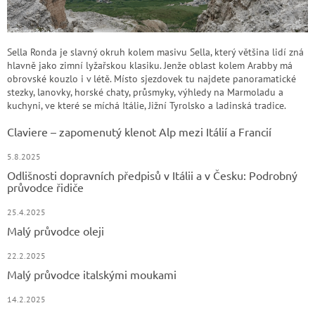
Sella Ronda je slavný okruh kolem masivu Sella, který většina lidí zná
hlavně jako zimní lyžařskou klasiku. Jenže oblast kolem Arabby má
obrovské kouzlo i v létě. Místo sjezdovek tu najdete panoramatické
stezky, lanovky, horské chaty, průsmyky, výhledy na Marmoladu a
kuchyni, ve které se míchá Itálie, Jižní Tyrolsko a ladinská tradice.
Claviere – zapomenutý klenot Alp mezi Itálií a Francií
5.8.2025
Odlišnosti dopravních předpisů v Itálii a v Česku: Podrobný
průvodce řidiče
25.4.2025
Malý průvodce oleji
22.2.2025
Malý průvodce italskými moukami
14.2.2025