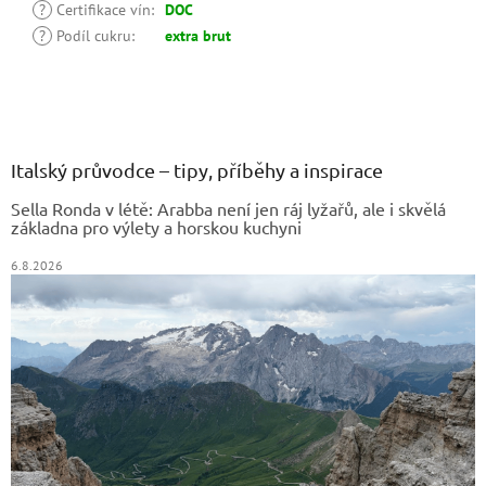
?
Certifikace vín
:
DOC
?
Podíl cukru
:
extra brut
Z
á
p
a
Italský průvodce – tipy, příběhy a inspirace
t
Sella Ronda v létě: Arabba není jen ráj lyžařů, ale i skvělá
í
základna pro výlety a horskou kuchyni
6.8.2026