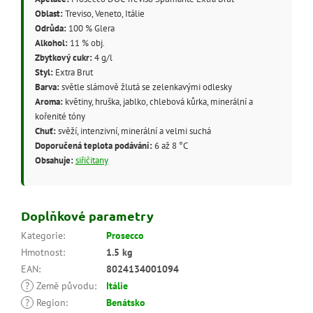
Oblast:
Treviso, Veneto, Itálie
Odrůda:
100 % Glera
Alkohol:
11 % obj.
Zbytkový cukr:
4 g/l
Styl:
Extra Brut
Barva:
světle slámově žlutá se zelenkavými odlesky
Aroma:
květiny, hruška, jablko, chlebová kůrka, minerální a
kořenité tóny
Chuť:
svěží, intenzivní, minerální a velmi suchá
Doporučená teplota podávání:
6 až 8 °C
Obsahuje:
siřičitany
Doplňkové parametry
Kategorie
:
Prosecco
Hmotnost
:
1.5 kg
EAN
:
8024134001094
?
Země původu
:
Itálie
?
Region
:
Benátsko