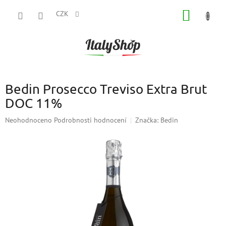
Přejít
NÁKUP
na
CZK
obsah
KOŠÍK
Bedin Prosecco Treviso Extra Brut
DOC 11%
Průměrné
Neohodnoceno
Podrobnosti hodnocení
Značka:
Bedin
hodnocení
produktu
je
0,0
z
5
hvězdiček.