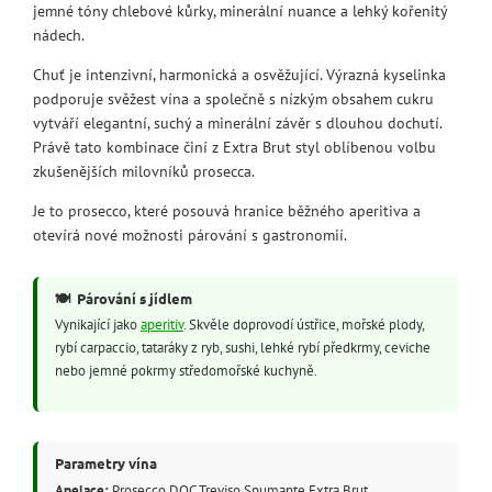
jemné tóny chlebové kůrky, minerální nuance a lehký kořenitý
nádech.
Chuť je intenzivní, harmonická a osvěžující. Výrazná kyselinka
podporuje svěžest vína a společně s nízkým obsahem cukru
vytváří elegantní, suchý a minerální závěr s dlouhou dochutí.
Právě tato kombinace činí z Extra Brut styl oblíbenou volbu
zkušenějších milovníků prosecca.
Je to prosecco, které posouvá hranice běžného aperitiva a
otevírá nové možnosti párování s gastronomií.
🍽️
Párování s jídlem
Vynikající jako
aperitiv
. Skvěle doprovodí ústřice, mořské plody,
rybí carpaccio, tataráky z ryb, sushi, lehké rybí předkrmy, ceviche
nebo jemné pokrmy středomořské kuchyně.
Parametry vína
Apelace:
Prosecco DOC Treviso Spumante Extra Brut