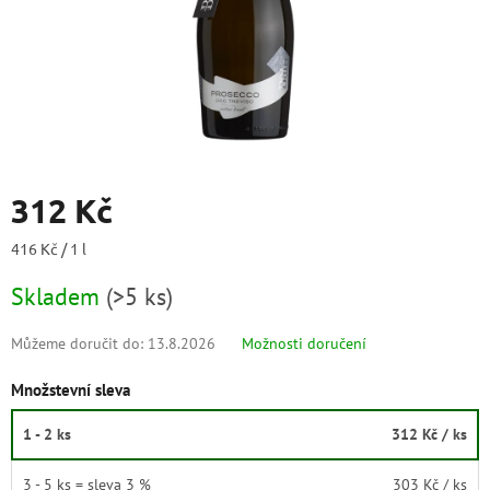
312 Kč
Měrná
416 Kč / 1 l
cena:
Skladem
(
>5 ks
)
Můžeme doručit do:
13.8.2026
Možnosti doručení
Množstevní sleva
1 - 2 ks
312 Kč
/ ks
3 - 5 ks = sleva 3 %
303 Kč
/ ks