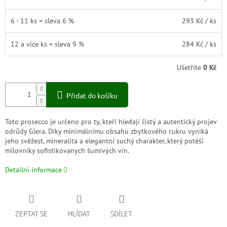
6 - 11 ks = sleva 6 %
293 Kč
/ ks
12 a více ks = sleva 9 %
284 Kč
/ ks
Ušetříte
0 Kč
Přidat do košíku
Toto prosecco je určeno pro ty, kteří hledají čistý a autentický projev
odrůdy Glera. Díky minimálnímu obsahu zbytkového cukru vyniká
jeho svěžest, mineralita a elegantní suchý charakter, který potěší
milovníky sofistikovaných šumivých vín.
Detailní informace
ZEPTAT SE
HLÍDAT
SDÍLET