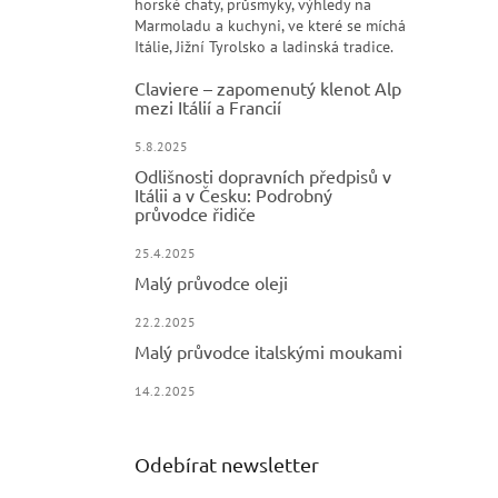
horské chaty, průsmyky, výhledy na
Marmoladu a kuchyni, ve které se míchá
Itálie, Jižní Tyrolsko a ladinská tradice.
Claviere – zapomenutý klenot Alp
mezi Itálií a Francií
5.8.2025
Odlišnosti dopravních předpisů v
Itálii a v Česku: Podrobný
průvodce řidiče
25.4.2025
Malý průvodce oleji
22.2.2025
Malý průvodce italskými moukami
14.2.2025
Odebírat newsletter