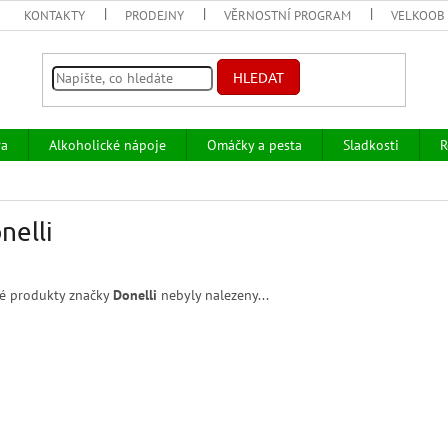
KONTAKTY
PRODEJNY
VĚRNOSTNÍ PROGRAM
VELKOOB
HLEDAT
va
Alkoholické nápoje
Omáčky a pesta
Sladkosti
R
nelli
é produkty značky
Donelli
nebyly nalezeny...