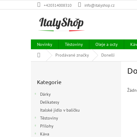
Přejít
+420314008310
info@italyshop.cz
na
obsah
Novinky
Těstoviny
Oleje a octy
Ká
Domů
Prodávané značky
Donelli
P
Do
o
Přeskočit
s
Kategorie
kategorie
t
r
Žádn
Dárky
a
Delikatesy
n
Italské jídlo v balíčku
n
í
Těstoviny
p
Přílohy
a
Káva