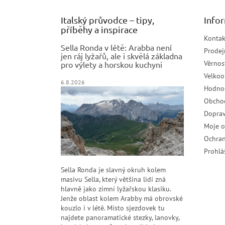
Italský průvodce – tipy,
Info
příběhy a inspirace
Kontak
Sella Ronda v létě: Arabba není
Prodej
jen ráj lyžařů, ale i skvělá základna
Věrnos
pro výlety a horskou kuchyni
Velko
6.8.2026
Hodno
Obcho
Doprav
Moje 
Ochran
Prohlá
Sella Ronda je slavný okruh kolem
masivu Sella, který většina lidí zná
hlavně jako zimní lyžařskou klasiku.
Jenže oblast kolem Arabby má obrovské
kouzlo i v létě. Místo sjezdovek tu
najdete panoramatické stezky, lanovky,