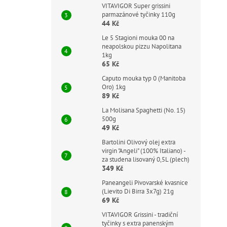
VITAVIGOR Super grissini
parmazánové tyčinky 110g
44 Kč
Le 5 Stagioni mouka 00 na
neapolskou pizzu Napolitana
1kg
65 Kč
Caputo mouka typ 0 (Manitoba
Oro) 1kg
89 Kč
La Molisana Spaghetti (No. 15)
500g
49 Kč
Bartolini Olivový olej extra
virgin "Angeli" (100% Italiano) -
za studena lisovaný 0,5L (plech)
349 Kč
Paneangeli Pivovarské kvasnice
(Lievito Di Birra 3x7g) 21g
69 Kč
VITAVIGOR Grissini - tradiční
tyčinky s extra panenským