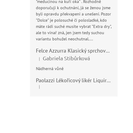
"meducínou na kuří oka" . Rozhodně
doporučuji k ochutnání, já se ženou jsme
byli opravdu překvapeni a unešeni. Pozor
"Dolce" je polosuché či polosladké, kdo
máte rádi suché musíte vybrat "Extra dry",
ale to vinař zná, jen jsem tedy suchou
variantu bohužel neochutnal....
Felce Azzurra Klasický sprchový gel - doccia gel 400ml
Gabriela Stibůrková
|
Hodnocení produktu je 5 z 5 hvězdiček.
Nádherná vůně
Paolazzi Lékořicový likér Liquirizia 24% 0,7L
|
Hodnocení produktu je 5 z 5 hvězdiček.
Z
á
p
a
t
í