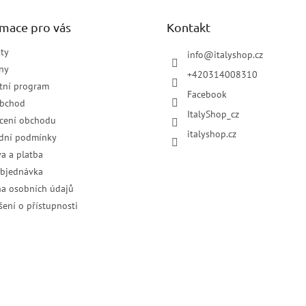
rmace pro vás
Kontakt
ty
info
@
italyshop.cz
ny
+420314008310
tní program
Facebook
obchod
ItalyShop_cz
cení obchodu
italyshop.cz
dní podmínky
a a platba
objednávka
a osobních údajů
šení o přístupnosti