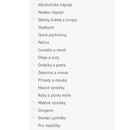
n
Alkoholické nápoje
e
Nealko nápoje
l
Džemy, krémy a sirupy
Sladkosti
Slané pochutiny
Pečivo
Cereálie a müsli
Oleje a octy
Omáčky a pesta
Zelenina a ovoce
Přísady a mouky
Masné výrobky
Ryby a plody moře
Mléčné výrobky
Drogerie
Domácí potřeby
Pro mazlíčky