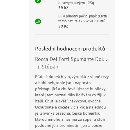
olivovým olejem 125g
39 Kč
Cuki přírodní pečicí papír (Carta
forno naturale) 33x38 20 listů
59 Kč
Poslední hodnocení produktů
Rocca Dei Forti Spumante Dolce 11,5% 0,75l
Štěpán
|
Hodnocení produktu je 5 z 5 hvězdiček.
Přátelé dobrých vín, výrobků z vinné révy
a bublinek, tohle jsou naprosto
překvapující a chuťově úžasné bublinky,
které jsem poznal díky lidičkám co žijí v
Itálii. Chuť je svěží, návyková, ovocná.
Ochutnáte a chcete víc a víc a najednou
je lahvinka prázdná. Česká Bohemka,
kterou mnoho z nás má za super a stojí
podobně je z prominutím jen a pouze