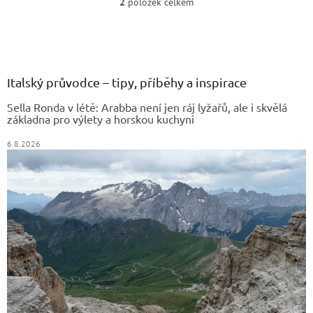
2
položek celkem
O
v
Z
l
á
á
d
p
a
a
Italský průvodce – tipy, příběhy a inspirace
c
t
í
Sella Ronda v létě: Arabba není jen ráj lyžařů, ale i skvělá
í
p
základna pro výlety a horskou kuchyni
r
v
6.8.2026
k
y
v
ý
p
i
s
u