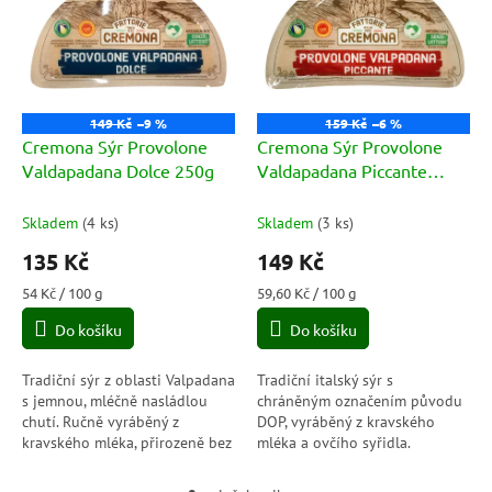
p
o
i
d
s
u
p
k
r
t
o
ů
149 Kč
–9 %
159 Kč
–6 %
d
Cremona Sýr Provolone
Cremona Sýr Provolone
u
Valdapadana Dolce 250g
Valdapadana Piccante
k
250g
t
Skladem
(
4 ks
)
Skladem
(
3 ks
)
ů
135 Kč
149 Kč
Měrná
Měrná
54 Kč / 100 g
59,60 Kč / 100 g
cena:
cena:
Do košíku
Do košíku
Tradiční sýr z oblasti Valpadana
Tradiční italský sýr s
s jemnou, mléčně nasládlou
chráněným označením původu
chutí. Ručně vyráběný z
DOP, vyráběný z kravského
kravského mléka, přirozeně bez
mléka a ovčího syřidla.
lepku i laktózy – ideální k vínu,
Pikantní, aromatický a ideální k
pečivu i na zapékání.
vínu či pro dochucení jídel.