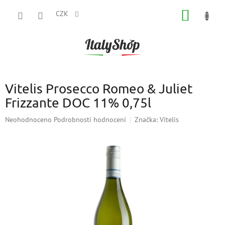
Přejít
NÁKUP
na
CZK
obsah
KOŠÍK
Vitelis Prosecco Romeo & Juliet
Frizzante DOC 11% 0,75l
Průměrné
Neohodnoceno
Podrobnosti hodnocení
Značka:
Vitelis
hodnocení
produktu
je
0,0
z
5
hvězdiček.