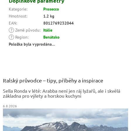
Doplňkové parametry
Kategorie
:
Prosecco
Hmotnost
:
1.2 kg
EAN
:
8012769232044
?
Země původu
:
Itálie
?
Region
:
Benátsko
Položka byla vyprodána…
Z
á
p
a
Italský průvodce – tipy, příběhy a inspirace
t
Sella Ronda v létě: Arabba není jen ráj lyžařů, ale i skvělá
í
základna pro výlety a horskou kuchyni
6.8.2026