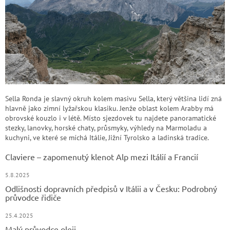
Sella Ronda je slavný okruh kolem masivu Sella, který většina lidí zná
hlavně jako zimní lyžařskou klasiku. Jenže oblast kolem Arabby má
obrovské kouzlo i v létě. Místo sjezdovek tu najdete panoramatické
stezky, lanovky, horské chaty, průsmyky, výhledy na Marmoladu a
kuchyni, ve které se míchá Itálie, Jižní Tyrolsko a ladinská tradice.
Claviere – zapomenutý klenot Alp mezi Itálií a Francií
5.8.2025
Odlišnosti dopravních předpisů v Itálii a v Česku: Podrobný
průvodce řidiče
25.4.2025
Malý průvodce oleji