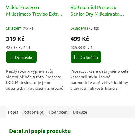
Valdo Prosecco
Bortolomiol Prosecco
Millesimato Treviso Extra
Senior Dry Millesimato
Dry DOC 11% 0,75l
Valdobbiadene Superiore
DOCG 11,5% 0,75l
Skladem
(
>5 ks
)
Skladem
(
>5 ks
)
319 Kč
499 Kč
Měrná
Měrná
425,33 Kč / 1 l
665,33 Kč / 1 l
cena:
cena:
Do košíku
Do košíku
Každý ročník vypráví svůj
Prosecco, které dalo jméno celé
vlastní příběh a toto Prosecco
kategorii stylu. Jemné,
DOC Millesimato je jeho
harmonické a přívětivé bubliny
autentickým odrazem. Z hroznů
s lehkou hebkostí, které si
jediné sklizně vzniká elegantní
užijete při každé příležitosti –
prosecco s jemnou ovocností,
od aperitivu až po stůl plný...
svěží...
Popis
Podobné (8)
Hodnocení
Diskuze
Detailní popis produktu