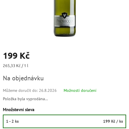
199 Kč
Měrná
265,33 Kč / 1 l
cena:
Na objednávku
Můžeme doručit do:
26.8.2026
Možnosti doručení
Položka byla vyprodána…
Množstevní sleva
1 - 2 ks
199 Kč
/ ks