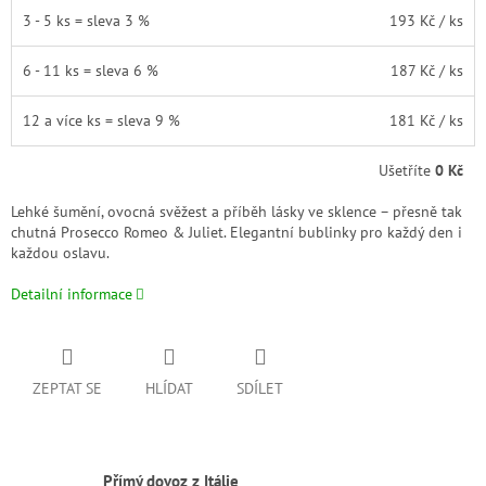
3 - 5 ks = sleva 3 %
193 Kč
/ ks
6 - 11 ks = sleva 6 %
187 Kč
/ ks
12 a více ks = sleva 9 %
181 Kč
/ ks
Ušetříte
0 Kč
Lehké šumění, ovocná svěžest a příběh lásky ve sklence – přesně tak
chutná Prosecco Romeo & Juliet. Elegantní bublinky pro každý den i
každou oslavu.
Detailní informace
ZEPTAT SE
HLÍDAT
SDÍLET
Přímý dovoz z Itálie