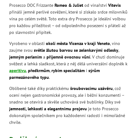
Prosecco DOC Frizzante
Romeo & Juliet
od vinařství
Vitevis
přináší jemně perlivé osvěžení, které si získalo srdce milovníků
vína po celém světě. Toto extra dry Prosecco je ideální volbou
pro každou příležitost – od odpoledního posezení s přáteli až
po slavnostní přípitek.
Vyrobeno v oblasti
okolí města Vicenza v kraji Veneto
, víno
zaujme svou
světle žlutou barvou se zelenkavými odlesky
,
jemným perlením
a
příjemně ovocnou vůní
. V chuti dominuje
svěžest a lehká sladkost, která z něj dělá univerzální doplněk k
aperitivu
,
předkrmům
,
rybím specialitám
i
sýrům
parmezánového typu
.
Oblíbené také díky praktickému
šroubovacímu uzávěru
, což
ocení nejen gastronomické provozy, ale i běžní konzumenti –
snadno se otevírá a skvěle uchovává své bublinky. Díky své
jemnosti, lehkosti a elegantnímu projevu
je toto Prosecco
dokonalým společníkem pro každodenní radosti i mimořádné
chvíle.