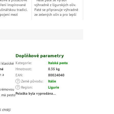
kové a pistáciové
Naše paté se vyrábí
oření inspirované
výhradně z ligurských oliv.
ulinářskou tradicí.
Paté se připravuje výhradně
pojení mezi
ze zelených oliv a pro lepší
 pistáciemi dává
konzervaci se pokape
ptům obklopující a
olivovým olejem. Díky tomu
..
má intenzivní chuť,...
Doplňkové parametry
Kategorie
:
Italská pesta
 klasické
né
Hmotnost
:
0.35 kg
n a
EAN
:
80024040
?
Země původu
:
Itálie
?
Region
:
Ligurie
e krémovou
Položka byla vyprodána…
u má pesto
í chtějí