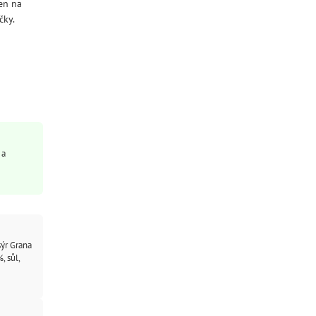
jen na
čky.
 a
sýr Grana
, sůl,