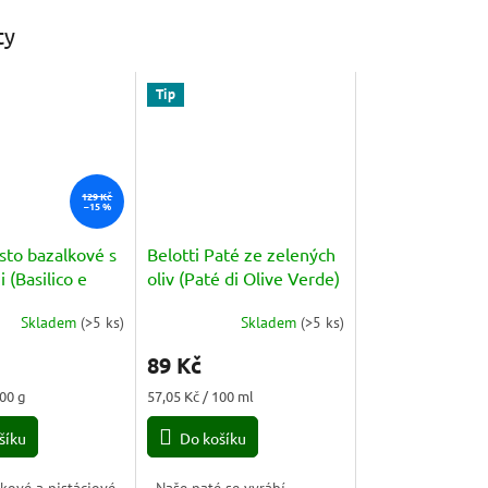
ty
Tip
129 Kč
–15 %
esto bazalkové s
Belotti Paté ze zelených
i (Basilico e
oliv (Paté di Olive Verde)
o) 190g
156ml
Skladem
(
>5 ks
)
Skladem
(
>5 ks
)
Průměrné
hodnocení
89 Kč
produktu
je
Měrná
100 g
57,05 Kč / 100 ml
5,0
cena:
z
šíku
Do košíku
5
hvězdiček.