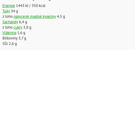
Energie
1443 kJ / 350 kcal
Tuky
34 g
z toho
nasycené mastné kyseliny
4,5 g
Sacharidy
6,4 g
z toho
cukry
3,8 g
Vláknina
1,6 g
Bílkoviny 3,7 g
Sůl 2,6 g