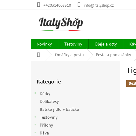
Přejít
+420314008310
info@italyshop.cz
na
obsah
Novinky
Těstoviny
Oleje a octy
Ká
Domů
Omáčky a pesta
Pesta a pomazánky
P
Ti
o
Přeskočit
s
Kategorie
kategorie
t
Bez
r
Dárky
a
Delikatesy
n
Italské jídlo v balíčku
n
í
Těstoviny
p
Přílohy
a
Káva