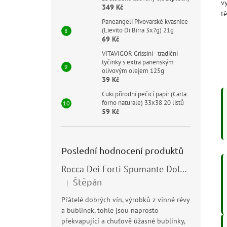
vy
349 Kč
tě
Paneangeli Pivovarské kvasnice
(Lievito Di Birra 3x7g) 21g
69 Kč
VITAVIGOR Grissini - tradiční
tyčinky s extra panenským
olivovým olejem 125g
39 Kč
Cuki přírodní pečicí papír (Carta
forno naturale) 33x38 20 listů
59 Kč
Poslední hodnocení produktů
Rocca Dei Forti Spumante Dolce 11,5% 0,75l
Štěpán
|
Hodnocení produktu je 5 z 5 hvězdiček.
Přátelé dobrých vín, výrobků z vinné révy
a bublinek, tohle jsou naprosto
překvapující a chuťově úžasné bublinky,