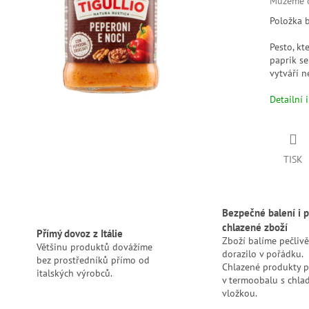
Můžeme d
Položka 
Pesto, kt
paprik s
vytváří 
Detailní 
TISK
Bezpečné balení i p
chlazené zboží
Přímý dovoz z Itálie
Zboží balíme pečlivě
Většinu produktů dovážíme
dorazilo v pořádku.
bez prostředníků přímo od
Chlazené produkty 
italských výrobců.
v termoobalu s chlad
vložkou.