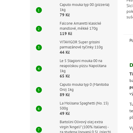
Pes
Caputo mouka typ 00 (pizzeria)
Sici
1kg
pok
79 Kč
suš
oli
Falcone Amaretti klasické
Nec
mandlové, měkké 170g
119 Kč
sic
P
VITAVIGOR Super grissini
parmazánové tyčinky 110g
44 Kč
Le 5 Stagioni mouka 00 na
D
neapolskou pizzu Napolitana
1kg
T
65 Kč
b
Caputo mouka typ 0 (Manitoba
p
Oro) 1kg
v
89 Kč
La Molisana Spaghetti (No. 15)
T
500g
t
49 Kč
pl
Bartolini Olivový olej extra
virgin "Angeli" (100% Italiano) -
V
za studena lisovaný 0,5L (plech)