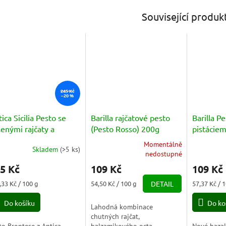
Související produk
245 Kč
–20 %
ica Sicilia Pesto se
Barilla rajčatové pesto
Barilla P
enými rajčaty a
(Pesto Rosso) 200g
pistáciem
táciemi (Brontese)
Pistacchi
Momentálně
Skladem
(
>5 ks
)
0g
Průměrné
Průměrné
nedostupné
hodnocení
hodnocení
5 Kč
109 Kč
109 Kč
produktu
produktu
je
je
ná
Měrná
Měrná
,33 Kč / 100 g
54,50 Kč / 100 g
DETAIL
57,37 Kč / 
5,0
5,0
a:
cena:
cena:
z
z
Do košíku
Do ko
Lahodná kombinace
5
5
chutných rajčat,
hvězdiček.
hvězdiček.