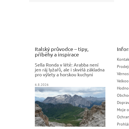
Z
á
p
a
t
í
Italský průvodce – tipy,
Info
příběhy a inspirace
Kontak
Sella Ronda v létě: Arabba není
Prodej
jen ráj lyžařů, ale i skvělá základna
Věrnos
pro výlety a horskou kuchyni
Velko
6.8.2026
Hodno
Obcho
Doprav
Moje 
Ochran
Prohlá