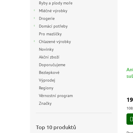
Ryby a plody moře
Mléčné výrobky
Drogerie
Domácí potřeby
Pro mazlíčky
Chlazené výrobky
Novinky
Akční zboží
Doporučujeme
Ant
Bezlepkové
suš
Výprodej
pis
Regiony
18
Věrnostní program
19
Značky
Měr
108
cen
Top 10 produktů