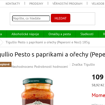
KONTAKTY
PRODEJNY
VĚRNOSTNÍ PROGRAM
VELKOOB
HLEDAT
va
Alkoholické nápoje
Omáčky a pesta
Sladkosti
R
Tigullio Pesto s paprikami a ořechy (Peperoni e Noci) 185g
gullio Pesto s paprikami a ořechy (Pep
Značka:
Tigullio
lepkové
Průměrné
Neohodnoceno
Podrobnosti hodnocení
hodnocení
109
produktu
je
0,0
Měrná
58,92 Kč 
z
cena:
5
Momen
hvězdiček.