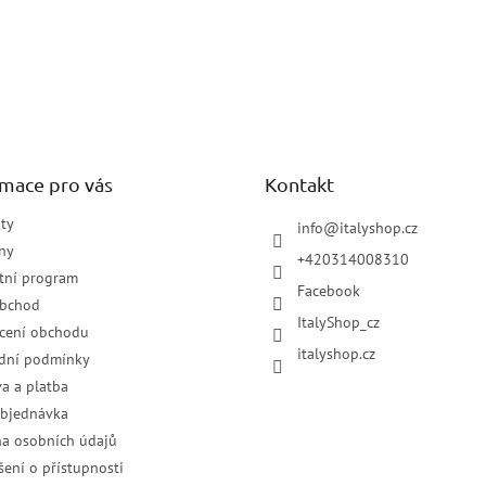
rmace pro vás
Kontakt
ty
info
@
italyshop.cz
ny
+420314008310
tní program
Facebook
obchod
ItalyShop_cz
cení obchodu
italyshop.cz
dní podmínky
a a platba
objednávka
a osobních údajů
šení o přístupnosti