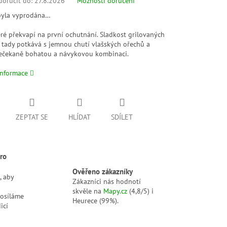
oručit do:
27.8.2026
Možnosti doručení
byla vyprodána…
eré překvapí na první ochutnání. Sladkost grilovaných
e tady potkává s jemnou chutí vlašských ořechů a
nečekaně bohatou a návykovou kombinaci.
informace
ZEPTAT SE
HLÍDAT
SDÍLET
ro
Ověřeno zákazníky
, aby
Zákazníci nás hodnotí
skvěle na
Mapy.cz
(4,8/5) i
posíláme
Heurece (99%).
icí