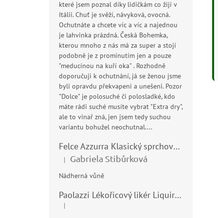
které jsem poznal díky lidičkám co žijí v
Itálii. Chuť je svěží, návyková, ovocná.
Ochutnáte a chcete víc a víc a najednou
je lahvinka prázdná. Česká Bohemka,
kterou mnoho z nás má za super a stojí
podobně je z prominutím jen a pouze
"meducínou na kuří oka" . Rozhodně
doporučuji k ochutnání, já se ženou jsme
byli opravdu překvapeni a unešeni. Pozor
"Dolce" je polosuché či polosladké, kdo
máte rádi suché musíte vybrat "Extra dry",
ale to vinař zná, jen jsem tedy suchou
variantu bohužel neochutnal....
Felce Azzurra Klasický sprchový gel - doccia gel 400ml
Gabriela Stibůrková
|
Hodnocení produktu je 5 z 5 hvězdiček.
Nádherná vůně
Paolazzi Lékořicový likér Liquirizia 24% 0,7L
|
Hodnocení produktu je 5 z 5 hvězdiček.