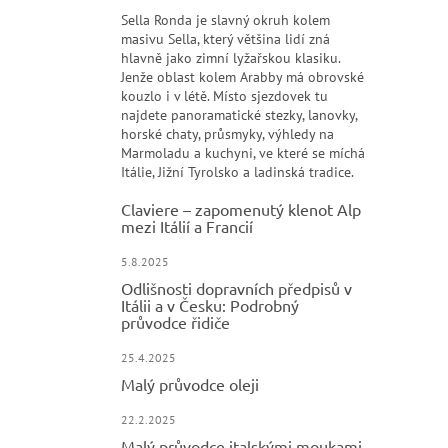
Sella Ronda je slavný okruh kolem
masivu Sella, který většina lidí zná
hlavně jako zimní lyžařskou klasiku.
Jenže oblast kolem Arabby má obrovské
kouzlo i v létě. Místo sjezdovek tu
najdete panoramatické stezky, lanovky,
horské chaty, průsmyky, výhledy na
Marmoladu a kuchyni, ve které se míchá
Itálie, Jižní Tyrolsko a ladinská tradice.
Claviere – zapomenutý klenot Alp
mezi Itálií a Francií
5.8.2025
Odlišnosti dopravních předpisů v
Itálii a v Česku: Podrobný
průvodce řidiče
25.4.2025
Malý průvodce oleji
22.2.2025
Malý průvodce italskými moukami