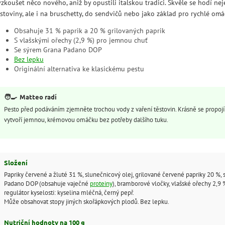
zkoušet něco nového, aniž by opustili italskou tradici. Skvěle se hodí ne
stoviny, ale i na bruschetty, do sendvičů nebo jako základ pro rychlé omá
Obsahuje 31 % paprik a 20 % grilovaných paprik
S vlašskými ořechy (2,9 %) pro jemnou chuť
Se sýrem Grana Padano DOP
Bez lepku
Originální alternativa ke klasickému pestu
🧑‍🍳
Matteo radí
Pesto před podáváním zjemněte trochou vody z vaření těstovin. Krásně se propojí
vytvoří jemnou, krémovou omáčku bez potřeby dalšího tuku.
Složení
Papriky červené a žluté 31 %, slunečnicový olej, grilované červené papriky 20 %, 
Padano DOP (obsahuje vaječné
proteiny
), bramborové vločky, vlašské ořechy 2,9 %
regulátor kyselosti: kyselina mléčná, černý pepř.
Může obsahovat stopy jiných skořápkových plodů. Bez lepku.
Nutriční hodnoty na 100 g