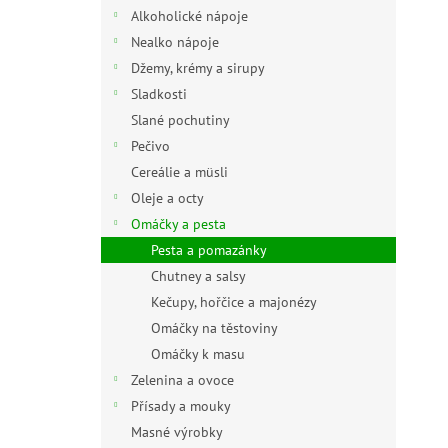
n
Alkoholické nápoje
e
Nealko nápoje
l
Džemy, krémy a sirupy
Sladkosti
Slané pochutiny
Pečivo
Cereálie a müsli
Oleje a octy
Omáčky a pesta
Pesta a pomazánky
Chutney a salsy
Kečupy, hořčice a majonézy
Omáčky na těstoviny
Omáčky k masu
Zelenina a ovoce
Přísady a mouky
Masné výrobky