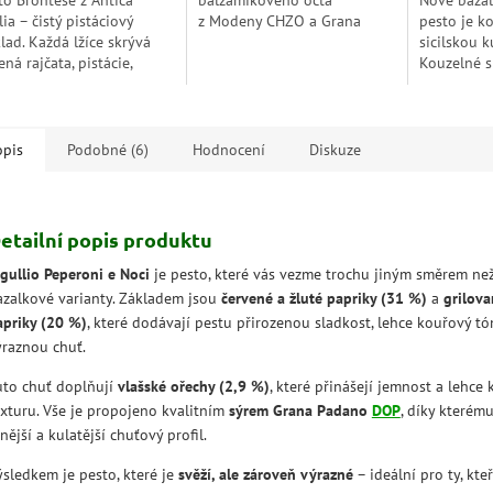
to Brontese z Antica
balzamikového octa
Nové bazal
lia – čistý pistáciový
z Modeny CHZO a Grana
pesto je k
lad. Každá lžíce skrývá
Padano CHOP. Pesto, které
sicilskou k
ená rajčata, pistácie,
v sobě skrývá vášeň pro
Kouzelné s
vový olej a špetku soli.
jednoduché a výrazné chutě.
bazalkou a
hte se unést autentickou
Pesto Rosso je...
vašim rece
ilskou elegancí.
nečekanou.
opis
Podobné (6)
Hodnocení
Diskuze
etailní popis produktu
igullio Peperoni e Noci
je pesto, které vás vezme trochu jiným směrem než
azalkové varianty. Základem jsou
červené a žluté papriky (31 %)
a
grilova
apriky (20 %)
, které dodávají pestu přirozenou sladkost, lehce kouřový tó
ýraznou chuť.
uto chuť doplňují
vlašské ořechy (2,9 %)
, které přinášejí jemnost a lehc
exturu. Vše je propojeno kvalitním
sýrem Grana Padano
DOP
, díky kterém
nější a kulatější chuťový profil.
ýsledkem je pesto, které je
svěží, ale zároveň výrazné
– ideální pro ty, kteř