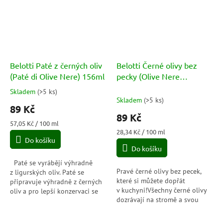
Belotti Paté z černých oliv
Belotti Černé olivy bez
(Paté di Olive Nere) 156ml
pecky (Olive Nere
Snocciolate) 314ml
Skladem
(
>5 ks
)
Průměrné
Skladem
(
>5 ks
)
hodnocení
89 Kč
produktu
89 Kč
je
Měrná
57,05 Kč / 100 ml
5,0
cena:
Měrná
28,34 Kč / 100 ml
Do košíku
cena:
z
Do košíku
5
hvězdiček.
Paté se vyrábějí výhradně
Pravé černé olivy bez pecek,
z ligurských oliv. Paté se
které si můžete dopřát
připravuje výhradně z černých
v kuchyni!Všechny černé olivy
oliv a pro lepší konzervaci se
dozrávají na stromě a svou
pokape olivovým olejem. Díky
typickou barvu získávají
tomu má intenzivní chuť,
přirozeně, bez dalšího
která...