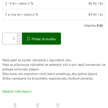
3 - 4 ks = sleva 3 %
86 Kč
/ ks
5 a více ks = sleva 6 %
84 Kč
/ ks
Ušetříte
0 Kč
Přidat do košíku
Naše paté se vyrábí výhradně z ligurských oliv.
Paté se připravuje výhradně ze zelených oliv a pro lepší konzervaci se
pokape olivovým olejem.
Díky tomu má intenzivní chuť, která umožňuje, aby jediná čajová
lžička namazaná na bruschettu explodovala chuťové pohárky.
Detailní informace