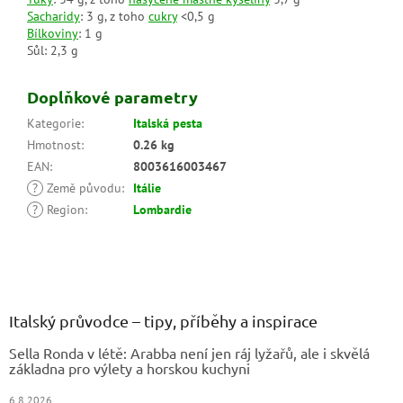
Sacharidy
: 3 g, z toho
cukry
<0,5 g
Bílkoviny
: 1 g
Sůl: 2,3 g
Doplňkové parametry
Kategorie
:
Italská pesta
Hmotnost
:
0.26 kg
EAN
:
8003616003467
?
Země původu
:
Itálie
?
Region
:
Lombardie
Z
á
p
a
Italský průvodce – tipy, příběhy a inspirace
t
Sella Ronda v létě: Arabba není jen ráj lyžařů, ale i skvělá
í
základna pro výlety a horskou kuchyni
6.8.2026