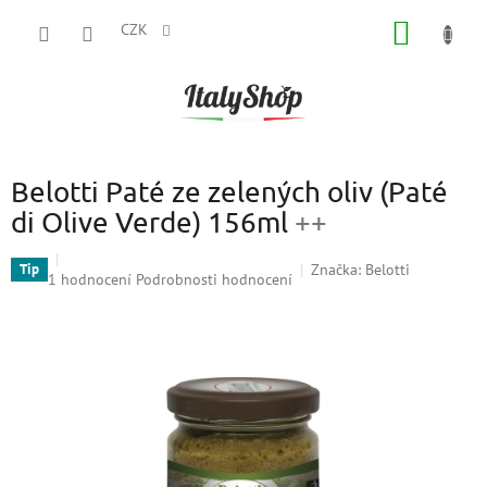
Přejít
NÁKUP
na
CZK
obsah
KOŠÍK
Belotti Paté ze zelených oliv (Paté
di Olive Verde) 156ml
++
Značka:
Belotti
Tip
Průměrné
1 hodnocení
Podrobnosti hodnocení
hodnocení
produktu
je
5,0
z
5
hvězdiček.