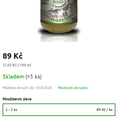
89 Kč
Měrná
57,05 Kč / 100 ml
cena:
Skladem
(
>5 ks
)
Můžeme doručit do:
13.8.2026
Možnosti doručení
Množstevní sleva
1 - 2 ks
89 Kč
/ ks