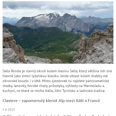
Sella Ronda je slavný okruh kolem masivu Sella, který většina lidí zná
hlavně jako zimní lyžařskou klasiku. Jenže oblast kolem Arabby má
obrovské kouzlo i v létě. Místo sjezdovek tu najdete panoramatické
stezky, lanovky, horské chaty, průsmyky, výhledy na Marmoladu a
kuchyni, ve které se míchá Itálie, Jižní Tyrolsko a ladinská tradice.
Claviere – zapomenutý klenot Alp mezi Itálií a Francií
5.8.2025