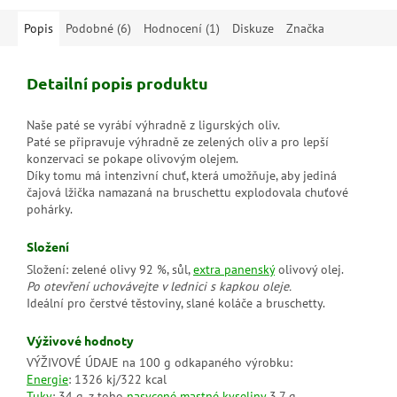
zpracování....
Popis
Podobné (6)
Hodnocení (1)
Diskuze
Značka
Detailní popis produktu
Naše paté se vyrábí výhradně z ligurských oliv.
Paté se připravuje výhradně ze zelených oliv a pro lepší
konzervaci se pokape olivovým olejem.
Díky tomu má intenzivní chuť, která umožňuje, aby jediná
čajová lžička namazaná na bruschettu explodovala chuťové
pohárky.
Složení
Složení: zelené olivy 92 %, sůl,
extra panenský
olivový olej.
Po otevření uchovávejte v lednici s kapkou oleje.
Ideální pro čerstvé těstoviny, slané koláče a bruschetty.
Výživové hodnoty
VÝŽIVOVÉ ÚDAJE na 100 g odkapaného výrobku:
Energie
: 1326 kj/322 kcal
Tuky
: 34 g, z toho
nasycené mastné kyseliny
3,7 g