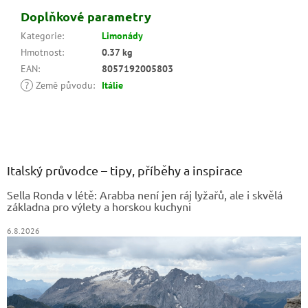
Doplňkové parametry
Kategorie
:
Limonády
Hmotnost
:
0.37 kg
EAN
:
8057192005803
?
Země původu
:
Itálie
Z
á
p
a
Italský průvodce – tipy, příběhy a inspirace
t
Sella Ronda v létě: Arabba není jen ráj lyžařů, ale i skvělá
í
základna pro výlety a horskou kuchyni
6.8.2026