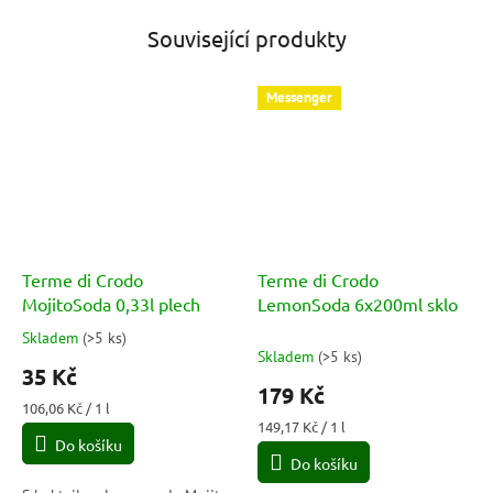
Související produkty
Messenger
Terme di Crodo
Terme di Crodo
MojitoSoda 0,33l plech
LemonSoda 6x200ml sklo
Skladem
(
>5 ks
)
Průměrné
Skladem
(
>5 ks
)
hodnocení
35 Kč
produktu
179 Kč
je
Měrná
106,06 Kč / 1 l
5,0
cena:
Měrná
149,17 Kč / 1 l
Do košíku
cena:
z
Do košíku
5
hvězdiček.