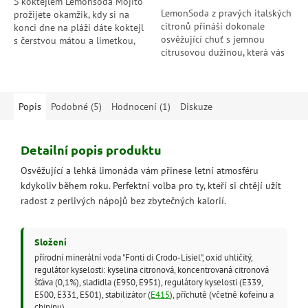
S koktejlem Lemonsoda Mojito
LemonSoda z pravých italských
prožijete okamžik, kdy si na
citronů přináší dokonale
konci dne na pláži dáte koktejl
osvěžující chuť s jemnou
s čerstvou mátou a limetkou,
citrusovou dužinou, která vás
díky nimž ho poznají miliony
během jediného doušku
lidí.Bezstarostně, bez...
přenese na rozpálené náměstí
někde u...
Popis
Podobné (5)
Hodnocení (1)
Diskuze
Detailní popis produktu
Osvěžující a lehká limonáda vám přinese letní atmosféru
kdykoliv během roku. Perfektní volba pro ty, kteří si chtějí užít
radost z perlivých nápojů bez zbytečných kalorií.
Složení
přírodní minerální voda "Fonti di Crodo-Lisiel", oxid uhličitý,
regulátor kyselosti: kyselina citronová, koncentrovaná citronová
šťáva (0,1%), sladidla (E950, E951), regulátory kyselosti (E339,
E500, E331, E501), stabilizátor (
E415
), příchutě (včetně kofeinu a
chininu).