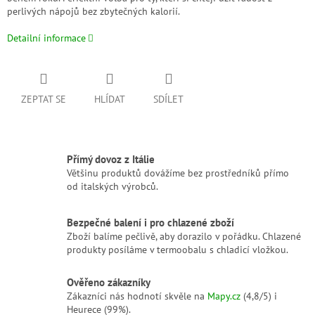
perlivých nápojů bez zbytečných kalorií.
Detailní informace
ZEPTAT SE
HLÍDAT
SDÍLET
Přímý dovoz z Itálie
Většinu produktů dovážíme bez prostředníků přímo
od italských výrobců.
Bezpečné balení i pro chlazené zboží
Zboží balíme pečlivě, aby dorazilo v pořádku. Chlazené
produkty posíláme v termoobalu s chladicí vložkou.
Ověřeno zákazníky
Zákazníci nás hodnotí skvěle na
Mapy.cz
(4,8/5) i
Heurece (99%).