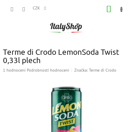
Přejít
NÁKUP
na
CZK
obsah
KOŠÍK
Terme di Crodo LemonSoda Twist
0,33l plech
Průměrné
1 hodnocení
Podrobnosti hodnocení
Značka:
Terme di Crodo
hodnocení
produktu
je
5,0
z
5
hvězdiček.