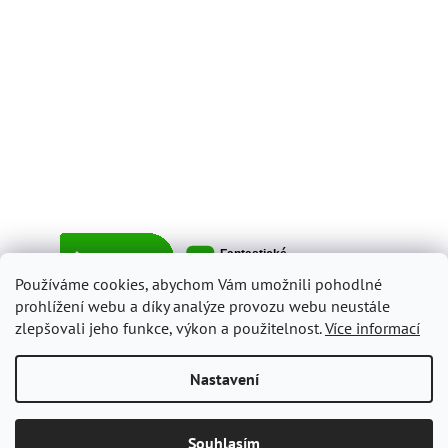
Používáme cookies, abychom Vám umožnili pohodlné
prohlížení webu a díky analýze provozu webu neustále
zlepšovali jeho funkce, výkon a použitelnost.
Více informací
Vytvořil Shoptet
Nastavení
Copyright 2026
ItalyShop.cz
. Všechna práva vyhrazena.
Upravit
Souhlasím
nastavení cookies