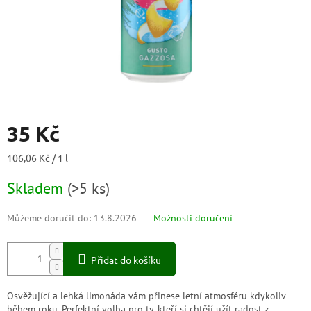
35 Kč
Měrná
106,06 Kč / 1 l
cena:
Skladem
(
>5 ks
)
Můžeme doručit do:
13.8.2026
Možnosti doručení
Přidat do košíku
Osvěžující a lehká limonáda vám přinese letní atmosféru kdykoliv
během roku. Perfektní volba pro ty, kteří si chtějí užít radost z