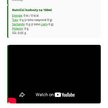
Nutriční hodnoty na 100ml
Energie
: 0 kJ / 0 kcal
Tuky
: 0 g (z toho nasycené 0 g)
Sacharidy
: 0 g (z toho
cukry
0 g)
Proteiny
: 0 g
Sůl: 0,05 g