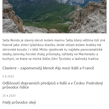
Sella Ronda je slavný okruh kolem masivu Sella, který většina lidí zná
hlavně jako zimní lyžařskou klasiku. Jenže oblast kolem Arabby má
obrovské kouzlo i v létě. Místo sjezdovek tu najdete panoramatické
stezky, lanovky, horské chaty, průsmyky, výhledy na Marmoladu a
kuchyni, ve které se míchá Itálie, Jižní Tyrolsko a ladinská tradice.
Claviere – zapomenutý klenot Alp mezi Itálií a Francií
5.8.2025
Odlišnosti dopravních předpisů v Itálii a v Česku: Podrobný
průvodce řidiče
25.4.2025
Malý průvodce oleji