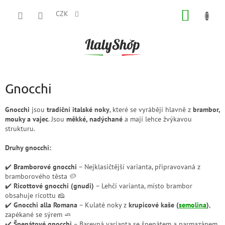
Přejít
NÁKUP
na
CZK
obsah
KOŠÍK
Gnocchi
Gnocchi
jsou
tradiční italské noky
, které se vyrábějí hlavně z
brambor,
mouky a vajec
. Jsou
měkké, nadýchané
a mají lehce žvýkavou
strukturu.
Druhy gnocchi:
✔️
Bramborové gnocchi
– Nejklasičtější varianta, připravovaná z
bramborového těsta 🥔
✔️
Ricottové gnocchi (gnudi)
– Lehčí varianta, místo brambor
obsahuje ricottu 🧀
✔️
Gnocchi alla Romana
– Kulaté noky z
krupicové kaše (
semolina
)
,
zapékané se sýrem 🧈
✔️
Špenátové gnocchi
– Barevná varianta se špenátem a parmazánem