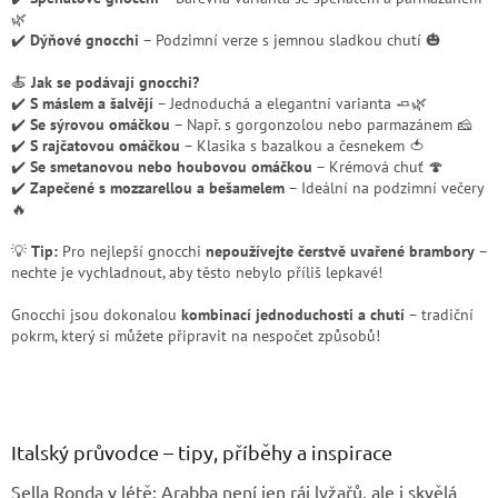
🌿
✔️
Dýňové gnocchi
– Podzimní verze s jemnou sladkou chutí 🎃
🍝
Jak se podávají gnocchi?
✔️
S máslem a šalvějí
– Jednoduchá a elegantní varianta 🧈🌿
✔️
Se sýrovou omáčkou
– Např. s gorgonzolou nebo parmazánem 🧀
✔️
S rajčatovou omáčkou
– Klasika s bazalkou a česnekem 🍅
✔️
Se smetanovou nebo houbovou omáčkou
– Krémová chuť 🍄
✔️
Zapečené s mozzarellou a bešamelem
– Ideální na podzimní večery
🔥
💡
Tip:
Pro nejlepší gnocchi
nepoužívejte čerstvě uvařené brambory
–
nechte je vychladnout, aby těsto nebylo příliš lepkavé!
Gnocchi jsou dokonalou
kombinací jednoduchosti a chutí
– tradiční
pokrm, který si můžete připravit na nespočet způsobů!
Z
á
p
a
Italský průvodce – tipy, příběhy a inspirace
t
Sella Ronda v létě: Arabba není jen ráj lyžařů, ale i skvělá