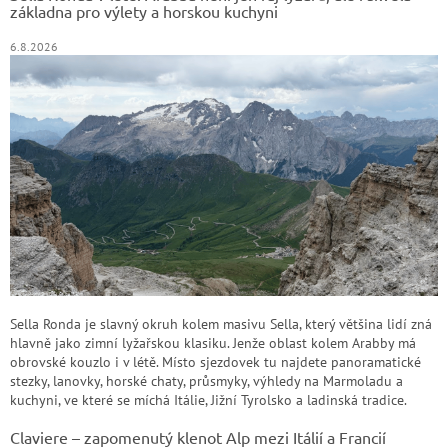
í
základna pro výlety a horskou kuchyni
6.8.2026
Sella Ronda je slavný okruh kolem masivu Sella, který většina lidí zná
hlavně jako zimní lyžařskou klasiku. Jenže oblast kolem Arabby má
obrovské kouzlo i v létě. Místo sjezdovek tu najdete panoramatické
stezky, lanovky, horské chaty, průsmyky, výhledy na Marmoladu a
kuchyni, ve které se míchá Itálie, Jižní Tyrolsko a ladinská tradice.
Claviere – zapomenutý klenot Alp mezi Itálií a Francií