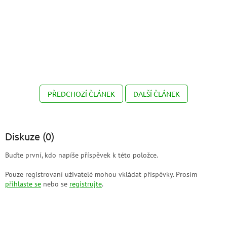
PŘEDCHOZÍ ČLÁNEK
DALŠÍ ČLÁNEK
Diskuze (0)
Buďte první, kdo napíše příspěvek k této položce.
Pouze registrovaní uživatelé mohou vkládat příspěvky. Prosím
přihlaste se
nebo se
registrujte
.
Z
á
p