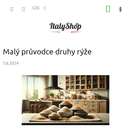
Přejít
NÁKUP
na
CZK
obsah
KOŠÍK
Malý průvodce druhy rýže
3.6.2024