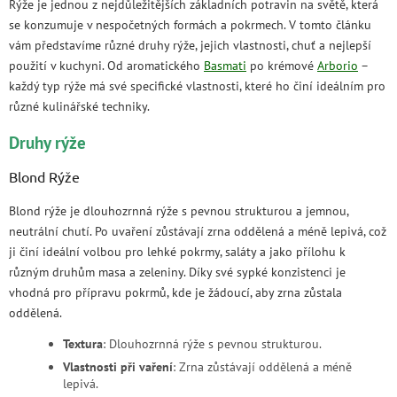
Rýže je jednou z nejdůležitějších základních potravin na světě, která
se konzumuje v nespočetných formách a pokrmech. V tomto článku
vám představíme různé druhy rýže, jejich vlastnosti, chuť a nejlepší
použití v kuchyni. Od aromatického
Basmati
po krémové
Arborio
–
každý typ rýže má své specifické vlastnosti, které ho činí ideálním pro
různé kulinářské techniky.
Druhy rýže
Blond Rýže
Blond rýže je dlouhozrnná rýže s pevnou strukturou a jemnou,
neutrální chutí. Po uvaření zůstávají zrna oddělená a méně lepivá, což
ji činí ideální volbou pro lehké pokrmy, saláty a jako přílohu k
různým druhům masa a zeleniny. Díky své sypké konzistenci je
vhodná pro přípravu pokrmů, kde je žádoucí, aby zrna zůstala
oddělená.
Textura
: Dlouhozrnná rýže s pevnou strukturou.
Vlastnosti při vaření
: Zrna zůstávají oddělená a méně
lepivá.