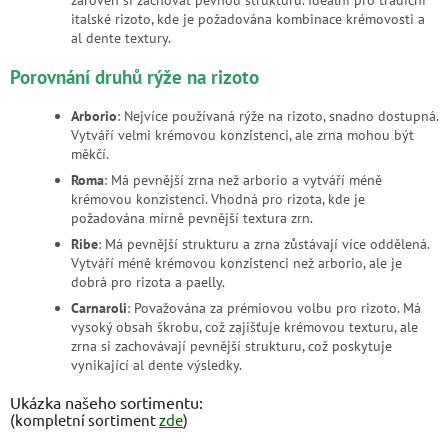
italské rizoto, kde je požadována kombinace krémovosti a
al dente textury.
Porovnání druhů rýže na rizoto
Arborio
: Nejvíce používaná rýže na rizoto, snadno dostupná.
Vytváří velmi krémovou konzistenci, ale zrna mohou být
měkčí.
Roma
: Má pevnější zrna než arborio a vytváří méně
krémovou konzistenci. Vhodná pro rizota, kde je
požadována mírně pevnější textura zrn.
Ribe
: Má pevnější strukturu a zrna zůstávají více oddělená.
Vytváří méně krémovou konzistenci než arborio, ale je
dobrá pro rizota a paelly.
Carnaroli
: Považována za prémiovou volbu pro rizoto. Má
vysoký obsah škrobu, což zajišťuje krémovou texturu, ale
zrna si zachovávají pevnější strukturu, což poskytuje
vynikající al dente výsledky.
Ukázka našeho sortimentu:
(kompletní sortiment
zde
)