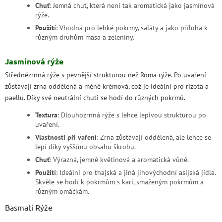
Chuť
: Jemná chuť, která není tak aromatická jako jasmínová
rýže.
Použití
: Vhodná pro lehké pokrmy, saláty a jako příloha k
různým druhům masa a zeleniny.
Jasmínová rýže
Střednězrnná rýže s pevnější strukturou než Roma rýže. Po uvaření
zůstávají zrna oddělená a méně krémová, což je ideální pro rizota a
paellu. Díky své neutrální chuti se hodí do různých pokrmů.
Textura
: Dlouhozrnná rýže s lehce lepivou strukturou po
uvaření.
Vlastnosti při vaření
: Zrna zůstávají oddělená, ale lehce se
lepí díky vyššímu obsahu škrobu.
Chuť
: Výrazná, jemně květinová a aromatická vůně.
Použití
: Ideální pro thajská a jiná jihovýchodní asijská jídla.
Skvěle se hodí k pokrmům s kari, smaženým pokrmům a
různým omáčkám.
Basmati Rýže