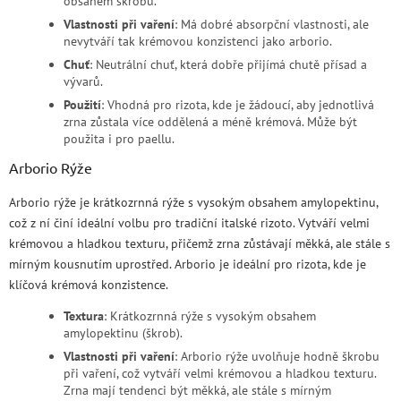
obsahem škrobu.
Vlastnosti při vaření
: Má dobré absorpční vlastnosti, ale
nevytváří tak krémovou konzistenci jako arborio.
Chuť
: Neutrální chuť, která dobře přijímá chutě přísad a
vývarů.
Použití
: Vhodná pro rizota, kde je žádoucí, aby jednotlivá
zrna zůstala více oddělená a méně krémová. Může být
použita i pro paellu.
Arborio Rýže
Arborio rýže je krátkozrnná rýže s vysokým obsahem amylopektinu,
což z ní činí ideální volbu pro tradiční italské rizoto. Vytváří velmi
krémovou a hladkou texturu, přičemž zrna zůstávají měkká, ale stále s
mírným kousnutím uprostřed. Arborio je ideální pro rizota, kde je
klíčová krémová konzistence.
Textura
: Krátkozrnná rýže s vysokým obsahem
amylopektinu (škrob).
Vlastnosti při vaření
: Arborio rýže uvolňuje hodně škrobu
při vaření, což vytváří velmi krémovou a hladkou texturu.
Zrna mají tendenci být měkká, ale stále s mírným