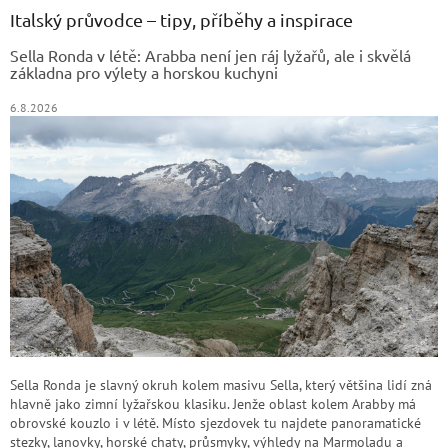
a
Italský průvodce – tipy, příběhy a inspirace
t
Sella Ronda v létě: Arabba není jen ráj lyžařů, ale i skvělá
í
základna pro výlety a horskou kuchyni
6.8.2026
Sella Ronda je slavný okruh kolem masivu Sella, který většina lidí zná
hlavně jako zimní lyžařskou klasiku. Jenže oblast kolem Arabby má
obrovské kouzlo i v létě. Místo sjezdovek tu najdete panoramatické
stezky, lanovky, horské chaty, průsmyky, výhledy na Marmoladu a