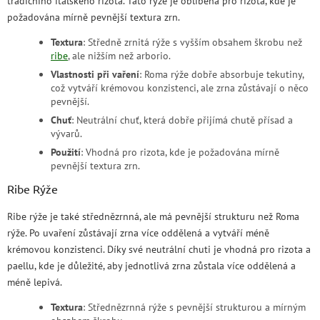
tradičního italského rizota. Tato rýže je oblíbená pro rizota, kde je
požadována mírně pevnější textura zrn.
Textura
: Středně zrnitá rýže s vyšším obsahem škrobu než
ribe
, ale nižším než arborio.
Vlastnosti při vaření
: Roma rýže dobře absorbuje tekutiny,
což vytváří krémovou konzistenci, ale zrna zůstávají o něco
pevnější.
Chuť
: Neutrální chuť, která dobře přijímá chutě přísad a
vývarů.
Použití
: Vhodná pro rizota, kde je požadována mírně
pevnější textura zrn.
Ribe Rýže
Ribe rýže je také střednězrnná, ale má pevnější strukturu než Roma
rýže. Po uvaření zůstávají zrna více oddělená a vytváří méně
krémovou konzistenci. Díky své neutrální chuti je vhodná pro rizota a
paellu, kde je důležité, aby jednotlivá zrna zůstala více oddělená a
méně lepivá.
Textura
: Střednězrnná rýže s pevnější strukturou a mírným