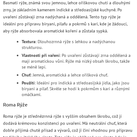
Basmati rýže, známá svou jemnou, lehce oříškovou chutí a dlouhými
zrny, je základním kamenem indické a středoasijské kuchyně. Po
uvaření zůstávají zrna nadýchaná a oddělená. Tento typ rýže je
ideální pro přípravu biryani, pilafu a pokrmů s kari, kde je žádoucí,
aby rýže absorbovala aromatické koření a zůstala sypká.
Textura
: Dlouhozrnná rýže s lehkou a nadýchanou
strukturou.
Vlastnosti při vaření
: Po uvaření zůstávají zrna oddělená a
mají aromatickou vůni. Rýže má nízký obsah škrobu, takže
se méně lepí.
Chuť
: Jemná, aromatická a lehce oříšková chuť.
Použití
: Ideální pro indická a středoasijská jídla, jako jsou
biryani a pilaf. Skvěle se hodí k pokrmům s kari a různými
omáčkami.
Roma Rýže
Roma rýže je střednězrnná rýže s vyšším obsahem škrobu, což jí
dodává krémovou konzistenci po uvaření. Má neutrální chuť, která
dobře přijímá chutě přísad a vývarů, což ji činí vhodnou pro přípravu