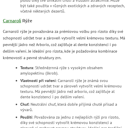
plodů díky své unikátní chuti a vizuální atraktivitě. Může
být také použita v různých exotických a zdravých receptech,
včetně některých dezertů.
Carnaroli
Rýže
Carnaroli rýže je považována za prémiovou volbu pro rizoto díky své
schopnosti udržet tvar a zároveň vytvořit velmi krémovou texturu. Má
pevnější jádro než Arborio, což zajišťuje al dente konzistenci i po
delším vaření. Je ideální pro rizota, kde je požadována kombinace
krémovosti a pevné struktury zrn.
Textura
: Střednězrnná rýže s vysokým obsahem
amylopektinu (škrob).
Vlastnosti při vaření
: Carnaroli rýže je známá svou
schopností udržet tvar a zároveň vytvořit velmi krémovou
texturu. Má pevnější jádro než arborio, což zajišťuje al
dente konzistenci i po delším vaření.
Chuť
: Neutrální chuť, která dobře přijímá chutě přísad a
vývarů.
Použití
: Považována za jednu z nejlepších rýží pro rizoto,
díky své schopnosti vytvořit krémovou konzistenci a
zároveň si zachovat pevnou strukturu. Ideální pro tradiční