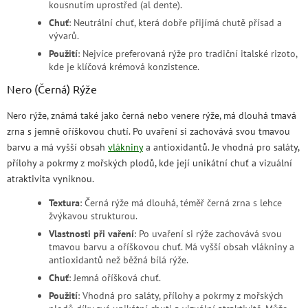
kousnutím uprostřed (al dente).
Chuť
: Neutrální chuť, která dobře přijímá chutě přísad a
vývarů.
Použití
: Nejvíce preferovaná rýže pro tradiční italské rizoto,
kde je klíčová krémová konzistence.
Nero (Černá) Rýže
Nero rýže, známá také jako černá nebo venere rýže, má dlouhá tmavá
zrna s jemně oříškovou chutí. Po uvaření si zachovává svou tmavou
barvu a má vyšší obsah
vlákniny
a antioxidantů. Je vhodná pro saláty,
přílohy a pokrmy z mořských plodů, kde její unikátní chuť a vizuální
atraktivita vyniknou.
Textura
: Černá rýže má dlouhá, téměř černá zrna s lehce
žvýkavou strukturou.
Vlastnosti při vaření
: Po uvaření si rýže zachovává svou
tmavou barvu a oříškovou chuť. Má vyšší obsah vlákniny a
antioxidantů než běžná bílá rýže.
Chuť
: Jemná oříšková chuť.
Použití
: Vhodná pro saláty, přílohy a pokrmy z mořských