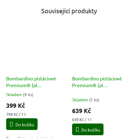
Související produkty
Bombardino pistáciové
Bombardino pistáciové
Premium® (al
Premium® (al
PISTACCHIO) 17% 0,5l
PISTACCHIO) 17% 1l
Skladem
(
4 ks
)
Průměrné
Skladem
(
5 ks
)
hodnocení
399 Kč
produktu
639 Kč
je
Měrná
798 Kč / 1 l
5,0
cena:
Měrná
639 Kč / 1 l
Do košíku
cena:
z
Do košíku
5
hvězdiček.