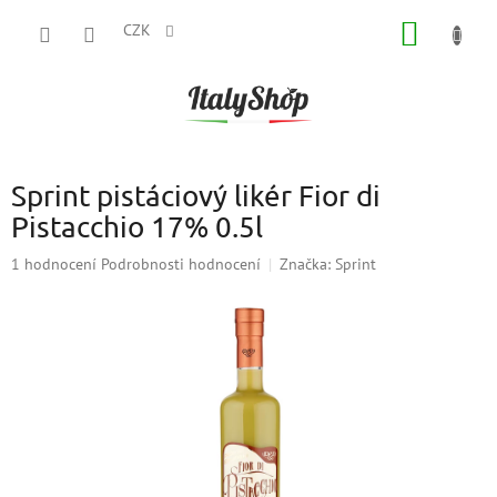
Přejít
NÁKUP
na
CZK
obsah
KOŠÍK
Sprint pistáciový likér Fior di
Pistacchio 17% 0.5l
Průměrné
1 hodnocení
Podrobnosti hodnocení
Značka:
Sprint
hodnocení
produktu
je
5,0
z
5
hvězdiček.