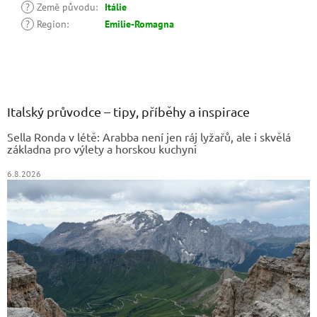
?
Země původu
:
Itálie
?
Region
:
Emilie-Romagna
Z
á
p
a
Italský průvodce – tipy, příběhy a inspirace
t
Sella Ronda v létě: Arabba není jen ráj lyžařů, ale i skvělá
í
základna pro výlety a horskou kuchyni
6.8.2026