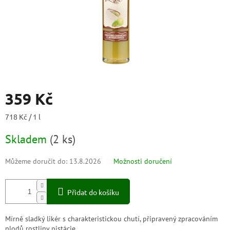
359 Kč
Měrná
718 Kč / 1 l
cena:
Skladem
(
2 ks
)
Můžeme doručit do:
13.8.2026
Možnosti doručení
Přidat do košíku
Mírně sladký likér s charakteristickou chutí, připravený zpracováním
plodů rostliny pistácie.