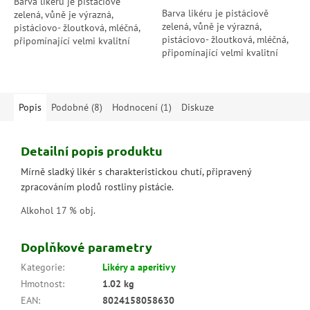
Barva likéru je pistáciově
Barva likéru je pistáciově
zelená, vůně je výrazná,
zelená, vůně je výrazná,
pistáciovo- žloutková, mléčná,
pistáciovo- žloutková, mléčná,
připomínající velmi kvalitní
připomínající velmi kvalitní
domácí žloutkový likér
domácí žloutkový likér
propojený s pistáciemi. Chuť je
propojený s pistáciemi. Chuť je
sladká,...
sladká,...
Popis
Podobné (8)
Hodnocení (1)
Diskuze
Detailní popis produktu
Mírně sladký likér s charakteristickou chutí, připravený
zpracováním plodů rostliny pistácie.
Alkohol 17 % obj.
Doplňkové parametry
Kategorie
:
Likéry a aperitivy
Hmotnost
:
1.02 kg
EAN
:
8024158058630