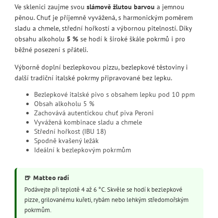
Ve sklenici zaujme svou
slámově žlutou barvou
a jemnou
pěnou. Chuť je příjemně vyvážená, s harmonickým poměrem
sladu a chmele, střední hořkostí a výbornou pitelností. Díky
obsahu alkoholu
5 %
se hodí k široké škále pokrmů i pro
běžné posezení s přáteli.
Výborně doplní bezlepkovou pizzu, bezlepkové těstoviny i
další tradiční italské pokrmy připravované bez lepku.
Bezlepkové italské pivo s obsahem lepku pod 10 ppm
Obsah alkoholu 5 %
Zachovává autentickou chuť piva Peroni
Vyvážená kombinace sladu a chmele
Střední hořkost (IBU 18)
Spodně kvašený ležák
Ideální k bezlepkovým pokrmům
🍺
Matteo radí
Podávejte při teplotě 4 až 6 °C. Skvěle se hodí k bezlepkové
pizze, grilovanému kuřeti, rybám nebo lehkým středomořským
pokrmům.