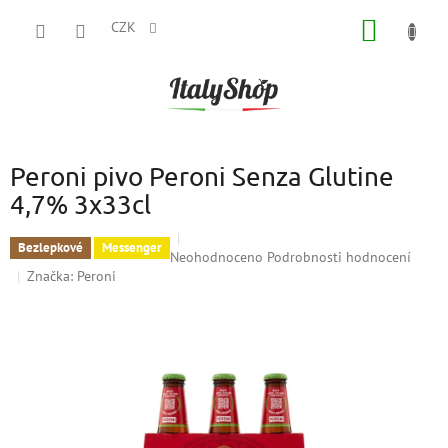
Přejít
NÁKUP
na
CZK
obsah
KOŠÍK
Peroni pivo Peroni Senza Glutine
4,7% 3x33cl
Bezlepkové
Messenger
Průměrné
Neohodnoceno
Podrobnosti hodnocení
hodnocení
Značka:
Peroni
produktu
je
0,0
z
5
hvězdiček.