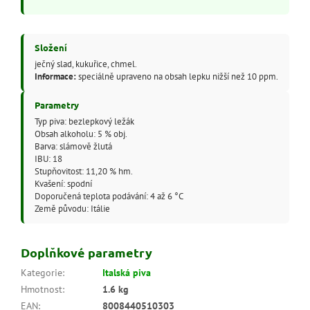
Složení
ječný slad, kukuřice, chmel.
Informace:
speciálně upraveno na obsah lepku nižší než 10 ppm.
Parametry
Typ piva: bezlepkový ležák
Obsah alkoholu: 5 % obj.
Barva: slámově žlutá
IBU: 18
Stupňovitost: 11,20 % hm.
Kvašení: spodní
Doporučená teplota podávání: 4 až 6 °C
Země původu: Itálie
Doplňkové parametry
Kategorie
:
Italská piva
Hmotnost
:
1.6 kg
EAN
:
8008440510303