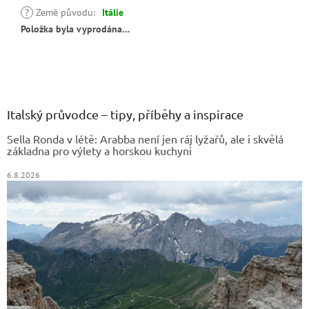
?
Země původu
:
Itálie
Položka byla vyprodána…
Z
á
p
a
Italský průvodce – tipy, příběhy a inspirace
t
Sella Ronda v létě: Arabba není jen ráj lyžařů, ale i skvělá
í
základna pro výlety a horskou kuchyni
6.8.2026