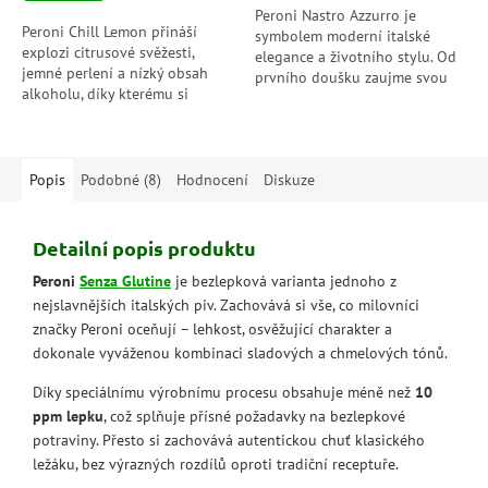
hvězdiček.
Peroni Nastro Azzurro je
Peroni Chill Lemon přináší
symbolem moderní italské
explozi citrusové svěžesti,
elegance a životního stylu. Od
jemné perlení a nízký obsah
prvního doušku zaujme svou
alkoholu, díky kterému si
suchou, osvěžující chutí a
můžete užít pohodovou
lehkostí, která z něj dělá
atmosféru kdykoliv během dne.
ideální pivo...
Popis
Podobné (8)
Hodnocení
Diskuze
Detailní popis produktu
Peroni
Senza Glutine
je bezlepková varianta jednoho z
nejslavnějších italských piv. Zachovává si vše, co milovníci
značky Peroni oceňují – lehkost, osvěžující charakter a
dokonale vyváženou kombinaci sladových a chmelových tónů.
Díky speciálnímu výrobnímu procesu obsahuje méně než
10
ppm lepku
, což splňuje přísné požadavky na bezlepkové
potraviny. Přesto si zachovává autentickou chuť klasického
ležáku, bez výrazných rozdílů oproti tradiční receptuře.