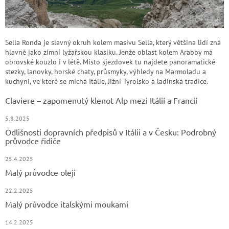
Sella Ronda je slavný okruh kolem masivu Sella, který většina lidí zná
hlavně jako zimní lyžařskou klasiku. Jenže oblast kolem Arabby má
obrovské kouzlo i v létě. Místo sjezdovek tu najdete panoramatické
stezky, lanovky, horské chaty, průsmyky, výhledy na Marmoladu a
kuchyni, ve které se míchá Itálie, Jižní Tyrolsko a ladinská tradice.
Claviere – zapomenutý klenot Alp mezi Itálií a Francií
5.8.2025
Odlišnosti dopravních předpisů v Itálii a v Česku: Podrobný
průvodce řidiče
25.4.2025
Malý průvodce oleji
22.2.2025
Malý průvodce italskými moukami
14.2.2025