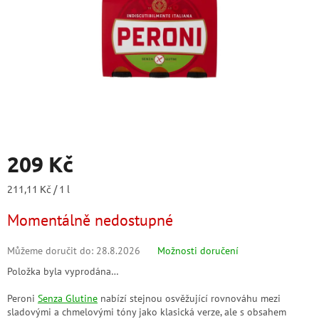
209 Kč
Měrná
211,11 Kč / 1 l
cena:
Momentálně nedostupné
Můžeme doručit do:
28.8.2026
Možnosti doručení
Položka byla vyprodána…
Peroni
Senza Glutine
nabízí stejnou osvěžující rovnováhu mezi
sladovými a chmelovými tóny jako klasická verze, ale s obsahem