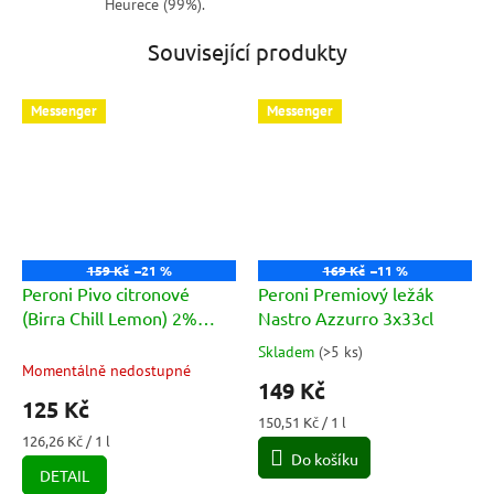
Heurece (99%).
Související produkty
Messenger
Messenger
159 Kč
–21 %
169 Kč
–11 %
Peroni Pivo citronové
Peroni Premiový ležák
(Birra Chill Lemon) 2%
Nastro Azzurro 3x33cl
3x33cl
Skladem
(
>5 ks
)
Průměrné
Momentálně nedostupné
hodnocení
149 Kč
produktu
125 Kč
je
Měrná
150,51 Kč / 1 l
5,0
Měrná
cena:
126,26 Kč / 1 l
cena:
Do košíku
z
DETAIL
5