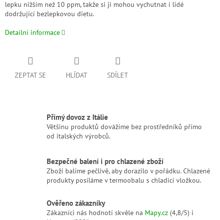
lepku nižším než 10 ppm, takže si ji mohou vychutnat i lidé
dodržující bezlepkovou dietu.
Detailní informace
ZEPTAT SE
HLÍDAT
SDÍLET
Přímý dovoz z Itálie
Většinu produktů dovážíme bez prostředníků přímo
od italských výrobců.
Bezpečné balení i pro chlazené zboží
Zboží balíme pečlivě, aby dorazilo v pořádku. Chlazené
produkty posíláme v termoobalu s chladicí vložkou.
Ověřeno zákazníky
Zákazníci nás hodnotí skvěle na
Mapy.cz
(4,8/5) i