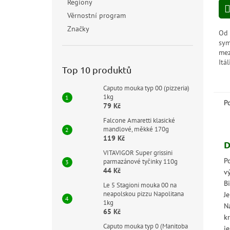
Regiony
z
5
Věrnostní program
hvě
Značky
Od 
sym
mez
Itál
Top 10 produktů
osv
apu
Caputo mouka typ 00 (pizzeria)
pivo
1kg
P
79 Kč
Falcone Amaretti klasické
mandlové, měkké 170g
119 Kč
D
VITAVIGOR Super grissini
P
parmazánové tyčinky 110g
44 Kč
v
Bi
Le 5 Stagioni mouka 00 na
neapolskou pizzu Napolitana
J
1kg
N
65 Kč
k
Caputo mouka typ 0 (Manitoba
j