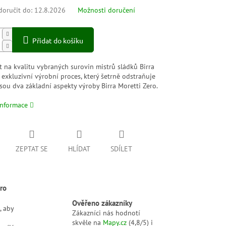
oručit do:
12.8.2026
Možnosti doručení
Přidat do košíku
 na kvalitu vybraných surovin mistrů sládků Birra
 exkluzivní výrobní proces, který šetrně odstraňuje
jsou dva základní aspekty výroby Birra Moretti Zero.
informace
ZEPTAT SE
HLÍDAT
SDÍLET
ro
Ověřeno zákazníky
, aby
Zákazníci nás hodnotí
skvěle na
Mapy.cz
(4,8/5) i