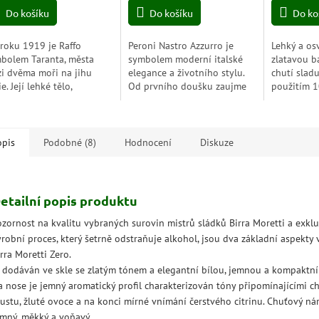
z
Do košíku
Do košíku
Do ko
5
zdiček.
hvězdiček.
roku 1919 je Raffo
Peroni Nastro Azzurro je
Lehký a osv
bolem Taranta, města
symbolem moderní italské
zlatavou b
i dvěma moři na jihu
elegance a životního stylu.
chutí slad
ie. Její lehké tělo,
Od prvního doušku zaujme
použitím 
ěžující suchá chuť a
svou suchou, osvěžující chutí
sladu je i
lijský ječmen vytvářejí
a lehkostí, která z něj dělá
společníke
, které si nejlépe...
ideální pivo...
těstoviná
večerům s..
opis
Podobné (8)
Hodnocení
Diskuze
etailní popis produktu
ozornost na kvalitu vybraných surovin mistrů sládků Birra Moretti a exklu
ýrobní proces, který šetrně odstraňuje alkohol, jsou dva základní aspekty 
rra Moretti Zero.
e dodáván ve skle se zlatým tónem a elegantní bílou, jemnou a kompaktn
a nose je jemný aromatický profil charakterizován tóny připomínajícími 
rustu, žluté ovoce a na konci mírné vnímání čerstvého citrinu. Chuťový nár
emný, měkký a voňavý.