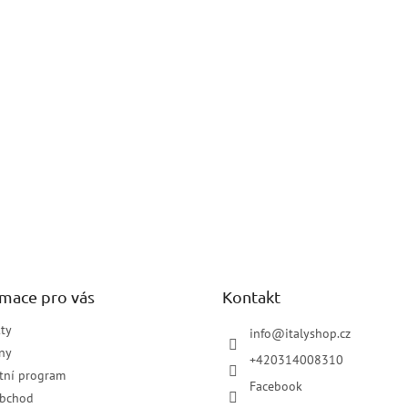
rmace pro vás
Kontakt
ty
info
@
italyshop.cz
ny
+420314008310
tní program
Facebook
obchod