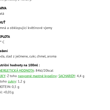
ARVA
atá
HUŤ
emná a obklopující květinové vjemy
EPLOTA
° C
ložení
da, slad z ječmene, cukr, chmel, aroma
utriční hodnoty na 100ml :
NERGETICKÁ HODNOTA
: 84kJ/20kcal
UKY
:
Z toho
nasycené mastné kyseliny
:
SACHARIDY
: 4,4 g
 toho
cukry
: 1,2 g
ROTEIN: 0,5 g
ůl: <0,01g