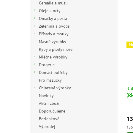
Cereálie a müsli
Oleje a octy
Omáčky a pesta
Zelenina a ovoce
Přísady a mouky
Masné výrobky
Me
Ryby a plody moře
Mléčné výrobky
Drogerie
Domácí potřeby
Pro mazlíčky
Chlazené výrobky
Raf
(Ri
Novinky
3x
Akční zboží
Prů
Doporučujeme
hod
13
Bezlepkové
pro
je
Výprodej
Měr
136,
5,0
cen