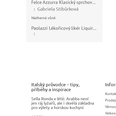
Felce Azzurra Klasický sprchový gel - doccia gel 400ml
Gabriela Stibůrková
|
Hodnocení produktu je 5 z 5 hvězdiček.
Nádherná vůně
Paolazzi Lékořicový likér Liquirizia 24% 0,7L
|
Hodnocení produktu je 5 z 5 hvězdiček.
Z
á
p
a
t
í
Italský průvodce – tipy,
Info
příběhy a inspirace
Kontak
Sella Ronda v létě: Arabba není
Prodej
jen ráj lyžařů, ale i skvělá základna
Věrnos
pro výlety a horskou kuchyni
Velko