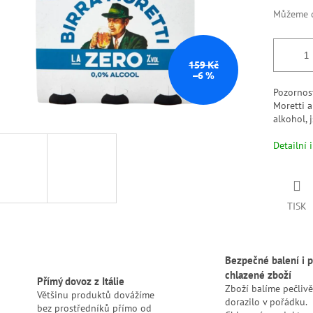
Můžeme d
159 Kč
–6 %
Pozornost
Moretti a
alkohol, 
Detailní 
TISK
Bezpečné balení i p
chlazené zboží
Přímý dovoz z Itálie
Zboží balíme pečlivě
Většinu produktů dovážíme
dorazilo v pořádku.
bez prostředníků přímo od