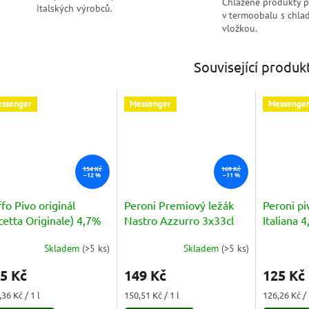
Chlazené produkty 
italských výrobců.
v termoobalu s chlad
vložkou.
Související produk
ssenger
Messenger
Messenge
154 Kč
169 Kč
–12 %
–11 %
fo Pivo originál
Peroni Premiový ležák
Peroni pi
cetta Originale) 4,7%
Nastro Azzurro 3x33cl
Italiana 
330 ml
Skladem
(
>5 ks
)
Skladem
(
>5 ks
)
měrné
Průměrné
nocení
hodnocení
5 Kč
149 Kč
125 Kč
duktu
produktu
je
ná
Měrná
Měrná
36 Kč / 1 l
150,51 Kč / 1 l
126,26 Kč / 
5,0
a:
cena:
cena: