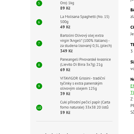
Oro) 1kg
89 Kč
B
zl
La Molisana Spaghetti (No. 15)
500g
49 Kč
C
J
Bartolini Olivový olej extra
virgin "Angeli" (100% Italiano) -
T
za studena lisovaný 0,5L (plech)
349 Kč
3 
Paneangeli Pivovarské kvasnice
S
(Lievito Di Birra 3x7g) 21g
vo
69 Kč
VITAVIGOR Grissini - tradiční
N
tyčinky s extra panenským
E
olivovým olejem 125g
T
39 Kč
Z
Cuki přírodní pečicí papír (Carta
P
forno naturale) 33x38 20 listů
S
59 Kč