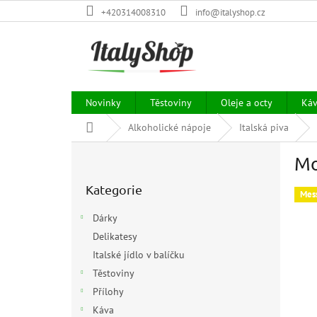
Přejít
+420314008310
info@italyshop.cz
na
obsah
Novinky
Těstoviny
Oleje a octy
Ká
Domů
Alkoholické nápoje
Italská piva
P
Mo
o
Přeskočit
s
Kategorie
kategorie
t
Mes
r
Dárky
a
Delikatesy
n
Italské jídlo v balíčku
n
í
Těstoviny
p
Přílohy
a
Káva