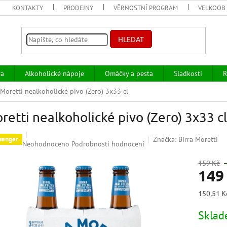
KONTAKTY
PRODEJNY
VĚRNOSTNÍ PROGRAM
VELKOOB
HLEDAT
va
Alkoholické nápoje
Omáčky a pesta
Sladkosti
R
Moretti nealkoholické pivo (Zero) 3x33 cl
retti nealkoholické pivo (Zero) 3x33 cl
Značka:
Birra Moretti
senger
Průměrné
Neohodnoceno
Podrobnosti hodnocení
hodnocení
produktu
159 Kč
149
je
0,0
z
Měrná
150,51 Kč
5
cena:
hvězdiček.
Skla