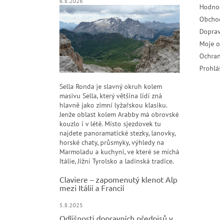
6.8.2026
Hodno
Obcho
Doprav
Moje 
Ochran
Prohlá
Sella Ronda je slavný okruh kolem
masivu Sella, který většina lidí zná
hlavně jako zimní lyžařskou klasiku.
Jenže oblast kolem Arabby má obrovské
kouzlo i v létě. Místo sjezdovek tu
najdete panoramatické stezky, lanovky,
horské chaty, průsmyky, výhledy na
Marmoladu a kuchyni, ve které se míchá
Itálie, Jižní Tyrolsko a ladinská tradice.
Claviere – zapomenutý klenot Alp
mezi Itálií a Francií
5.8.2025
Odlišnosti dopravních předpisů v