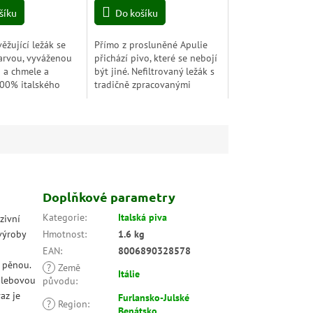
šíku
Do košíku
ěžující ležák se
Přímo z prosluněné Apulie
arvou, vyváženou
přichází pivo, které se nebojí
u a chmele a
být jiné. Nefiltrovaný ležák s
100% italského
tradičně zpracovanými
deálním
obilovinami si zachovává
m k pizze,
svou přirozenou zakalenost,
m i pohodovým
plnější chuť a...
.
Doplňkové parametry
Kategorie
:
Italská piva
zivní
výroby
Hmotnost
:
1.6 kg
EAN
:
8006890328578
í pěnou.
?
Země
Itálie
chlebovou
původu
:
az je
Furlansko-Julské
?
Region
:
Benátsko