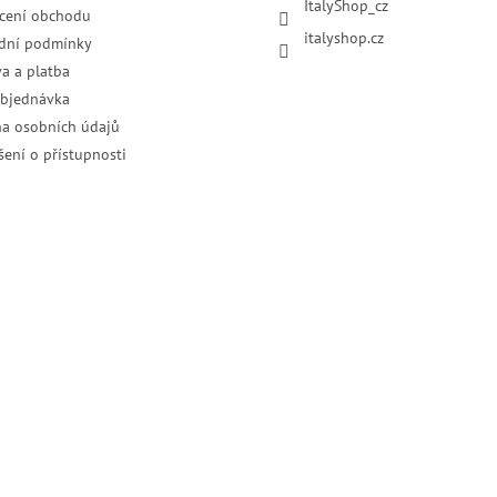
ItalyShop_cz
cení obchodu
italyshop.cz
dní podmínky
a a platba
objednávka
a osobních údajů
šení o přístupnosti