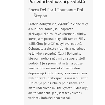
Poslední hodnocení produktů
Rocca Dei Forti Spumante Dolce 11,5% 0,75l
Štěpán
|
Hodnocení produktu je 5 z 5 hvězdiček.
Přátelé dobrých vín, výrobků z vinné révy
a bublinek, tohle jsou naprosto
překvapující a chuťově úžasné bublinky,
které jsem poznal díky lidičkám co žijí v
Itálii. Chuť je svěží, návyková, ovocná.
Ochutnáte a chcete víc a víc a najednou
je lahvinka prázdná. Česká Bohemka,
kterou mnoho z nás má za super a stojí
podobně je z prominutím jen a pouze
"meducínou na kuří oka" . Rozhodně
doporučuji k ochutnání, já se ženou jsme
byli opravdu překvapeni a unešeni. Pozor
"Dolce" je polosuché či polosladké, kdo
máte rádi suché musíte vybrat "Extra dry",
ale to vinař zná, jen jsem tedy suchou
variantu bohužel neochutnal....