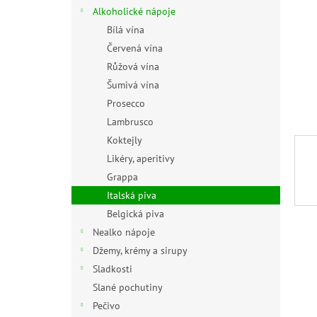
n
Alkoholické nápoje
e
Bílá vína
l
Červená vína
Růžová vína
Šumivá vína
Prosecco
Lambrusco
Koktejly
Likéry, aperitivy
Grappa
Italská piva
Belgická piva
Nealko nápoje
Džemy, krémy a sirupy
Sladkosti
Slané pochutiny
Pečivo