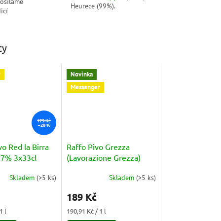
posíláme
Heurece (99%).
icí
ty
r
Novinka
Messenger
175 Kč
–28 %
vo Red la Birra
Raffo Pivo Grezza
4,7% 3x33cl
(Lavorazione Grezza)
4,8% 3x330 ml
Skladem
(
>5 ks
)
Skladem
(
>5 ks
)
189 Kč
Měrná
1 l
190,91 Kč / 1 l
cena: