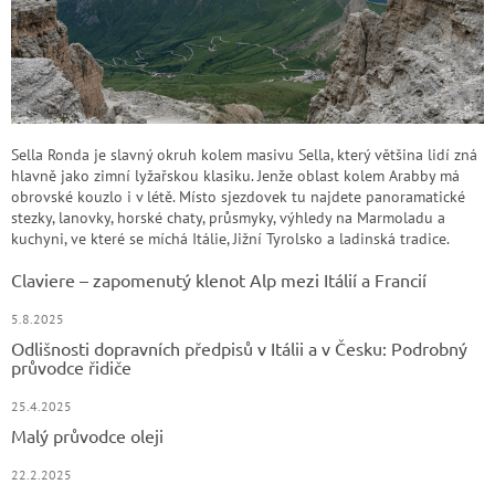
Sella Ronda je slavný okruh kolem masivu Sella, který většina lidí zná
hlavně jako zimní lyžařskou klasiku. Jenže oblast kolem Arabby má
obrovské kouzlo i v létě. Místo sjezdovek tu najdete panoramatické
stezky, lanovky, horské chaty, průsmyky, výhledy na Marmoladu a
kuchyni, ve které se míchá Itálie, Jižní Tyrolsko a ladinská tradice.
Claviere – zapomenutý klenot Alp mezi Itálií a Francií
5.8.2025
Odlišnosti dopravních předpisů v Itálii a v Česku: Podrobný
průvodce řidiče
25.4.2025
Malý průvodce oleji
22.2.2025