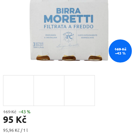
169 Kč
–43 %
169 Kč
–43 %
95 Kč
Měrná
95,96 Kč / 1 l
cena: