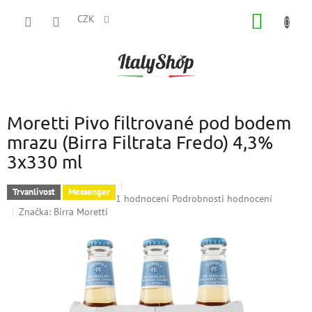
Přejít
NÁKUP
na
CZK
obsah
KOŠÍK
Moretti Pivo filtrované pod bodem
mrazu (Birra Filtrata Fredo) 4,3%
3x330 ml
Trvanlivost
Messenger
Průměrné
1 hodnocení
Podrobnosti hodnocení
hodnocení
Značka:
Birra Moretti
produktu
je
3,0
z
5
hvězdiček.