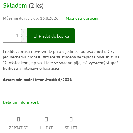
Skladem
(
2 ks
)
Můžeme doručit do:
13.8.2026
Možnosti doručení
Přidat do košíku
Freddo: zbrusu nové světlé pivo s jedinečnou osobností. Díky
jedinečnému procesu filtrace za studena se teplota piva sníží na –1
°C. Výsledkem je pivo, které se snadno pije, má vyvážený stupeň
hořkosti a intenzivně hasí žízeň.
datum minimální trvanlivosti: 6/2026
Detailní informace
ZEPTAT SE
HLÍDAT
SDÍLET