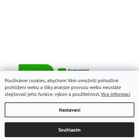
Používáme cookies, abychom Vám umožnili pohodlné
prohlížení webu a díky analýze provozu webu neustále
zlepšovali jeho funkce, výkon a použitelnost.
Více informací
Vytvořil Shoptet
Nastavení
Copyright 2026
ItalyShop.cz
. Všechna práva vyhrazena.
Upravit
Souhlasím
nastavení cookies