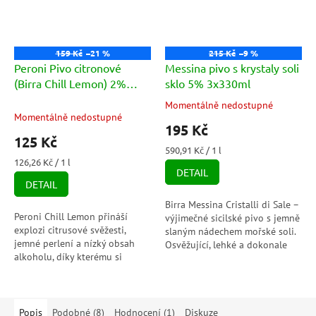
159 Kč
–21 %
215 Kč
–9 %
Peroni Pivo citronové
Messina pivo s krystaly soli
(Birra Chill Lemon) 2%
sklo 5% 3x330ml
3x33cl
Momentálně nedostupné
Průměrné
Momentálně nedostupné
hodnocení
195 Kč
produktu
125 Kč
je
Měrná
590,91 Kč / 1 l
5,0
Měrná
cena:
126,26 Kč / 1 l
DETAIL
cena:
z
DETAIL
5
hvězdiček.
Birra Messina Cristalli di Sale –
Peroni Chill Lemon přináší
výjimečné sicilské pivo s jemně
explozi citrusové svěžesti,
slaným nádechem mořské soli.
jemné perlení a nízký obsah
Osvěžující, lehké a dokonale
alkoholu, díky kterému si
vyvážené, ideální k letním
můžete užít pohodovou
dnům i středomořské...
atmosféru kdykoliv během dne.
Popis
Podobné (8)
Hodnocení (1)
Diskuze