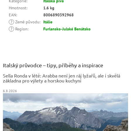
Kategorie
:
Italská piva
Hmotnost
:
1.6 kg
EAN
:
8006890392968
?
Země původu
:
Itálie
?
Region
:
Furlansko-Julské Benátsko
Z
á
p
a
Italský průvodce – tipy, příběhy a inspirace
t
Sella Ronda v létě: Arabba není jen ráj lyžařů, ale i skvělá
í
základna pro výlety a horskou kuchyni
6.8.2026