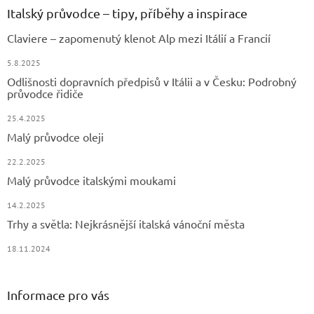
a
Italský průvodce – tipy, příběhy a inspirace
t
Claviere – zapomenutý klenot Alp mezi Itálií a Francií
í
5.8.2025
Odlišnosti dopravních předpisů v Itálii a v Česku: Podrobný
průvodce řidiče
25.4.2025
Malý průvodce oleji
22.2.2025
Malý průvodce italskými moukami
14.2.2025
Trhy a světla: Nejkrásnější italská vánoční města
18.11.2024
Informace pro vás