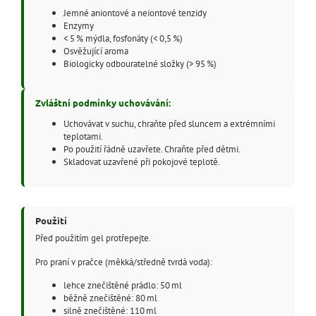
Jemné aniontové a neiontové tenzidy
Enzymy
< 5 % mýdla, fosfonáty (< 0,5 %)
Osvěžující aroma
Biologicky odbouratelné složky (> 95 %)
Zvláštní podmínky uchovávání:
Uchovávat v suchu, chraňte před sluncem a extrémními
teplotami.
Po použití řádně uzavřete. Chraňte před dětmi.
Skladovat uzavřené při pokojové teplotě.
Použití
Před použitím gel protřepejte.
Pro praní v pračce (měkká/středně tvrdá voda):
lehce znečištěné prádlo: 50 ml
běžně znečištěné: 80 ml
silně znečištěné: 110 ml