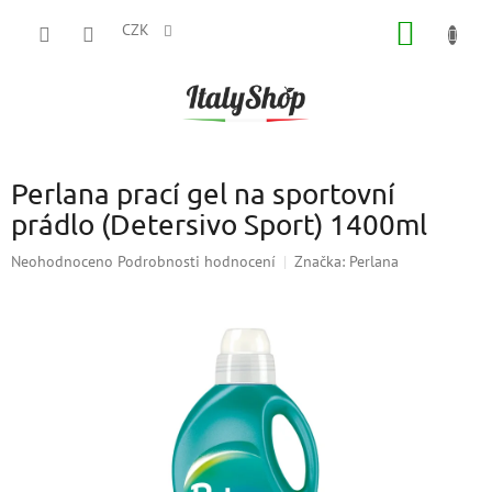
Přejít
NÁKUP
na
CZK
obsah
KOŠÍK
Perlana prací gel na sportovní
prádlo (Detersivo Sport) 1400ml
Průměrné
Neohodnoceno
Podrobnosti hodnocení
Značka:
Perlana
hodnocení
produktu
je
0,0
z
5
hvězdiček.