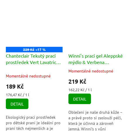
229 Kč
–17 %
Chanteclair Tekutý prací
Winni's prací gel Aleppské
prostředek Vert Lavatrice
mýdlo & Verbena
Bebe 1071ml
(Lavatrice Ecoricarica
Momentálně nedostupné
Průměrné
Aleppo E Verbena 30
Momentálně nedostupné
hodnocení
219 Kč
Lavaggi) 1350ml
produktu
189 Kč
je
Měrná
162,22 Kč / 1 l
5,0
Měrná
cena:
176,47 Kč / 1 l
DETAIL
cena:
z
DETAIL
5
hvězdiček.
Oblečení je naše druhá kůže –
Ekologický prací prostředek
a právě proto si zaslouží péči,
pro dětské praní je ideální pro
která je účinná a zároveň
praní těch nejmenších a je
jemná. Winni’s s vůní