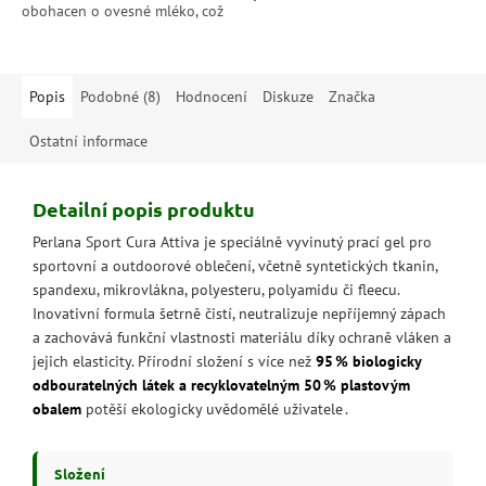
obohacen o ovesné mléko, což
aleppského mýdla a verbeny
je složka známá svými
pere s respektem k přírodě i
zklidňujícími a zvlhčujícími...
pokožce a...
Popis
Podobné (8)
Hodnocení
Diskuze
Značka
Ostatní informace
Detailní popis produktu
Perlana Sport Cura Attiva je speciálně vyvinutý prací gel pro
sportovní a outdoorové oblečení, včetně syntetických tkanin,
spandexu, mikrovlákna, polyesteru, polyamidu či fleecu.
Inovativní formula šetrně čistí, neutralizuje nepříjemný zápach
a zachovává funkční vlastnosti materiálu díky ochraně vláken a
jejich elasticity. Přírodní složení s více než
95 % biologicky
odbouratelných látek a recyklovatelným 50 % plastovým
obalem
potěší ekologicky uvědomělé uživatele .
Složení