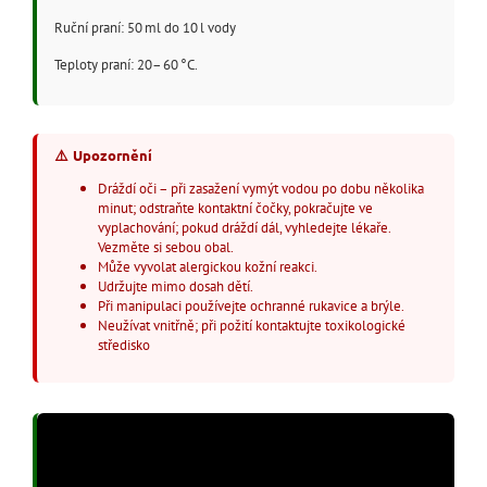
Ruční praní: 50 ml do 10 l vody
Teploty praní: 20 – 60 °C.
⚠️
Upozornění
Dráždí oči – při zasažení vymýt vodou po dobu několika
minut; odstraňte kontaktní čočky, pokračujte ve
vyplachování; pokud dráždí dál, vyhledejte lékaře.
Vezměte si sebou obal.
Může vyvolat alergickou kožní reakci.
Udržujte mimo dosah dětí.
Při manipulaci používejte ochranné rukavice a brýle.
Neužívat vnitřně; při požití kontaktujte toxikologické
středisko