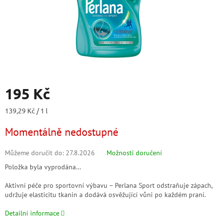
195 Kč
Měrná
139,29 Kč / 1 l
cena:
Momentálně nedostupné
Můžeme doručit do:
27.8.2026
Možnosti doručení
Položka byla vyprodána…
Aktivní péče pro sportovní výbavu – Perlana Sport odstraňuje zápach,
udržuje elasticitu tkanin a dodává osvěžující vůni po každém praní.
Detailní informace