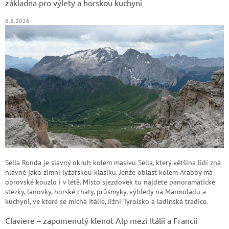
základna pro výlety a horskou kuchyni
6.8.2026
Sella Ronda je slavný okruh kolem masivu Sella, který většina lidí zná
hlavně jako zimní lyžařskou klasiku. Jenže oblast kolem Arabby má
obrovské kouzlo i v létě. Místo sjezdovek tu najdete panoramatické
stezky, lanovky, horské chaty, průsmyky, výhledy na Marmoladu a
kuchyni, ve které se míchá Itálie, Jižní Tyrolsko a ladinská tradice.
Claviere – zapomenutý klenot Alp mezi Itálií a Francií