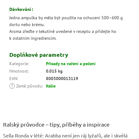
Dávkování :
Jedna ampulka by měla být použita na ochucení 500–600 g
dortu nebo krému.
Aroma zřeďte v tekutině uvedené v receptu a přidejte ho
k ostatním ingrediencím.
Doplňkové parametry
Kategorie
:
Přísady na vaření a pečení
Hmotnost
:
0.015 kg
EAN
:
8003000013119
?
Země původu
:
Itálie
Z
á
p
a
Italský průvodce – tipy, příběhy a inspirace
t
Sella Ronda v létě: Arabba není jen ráj lyžařů, ale i skvělá
í