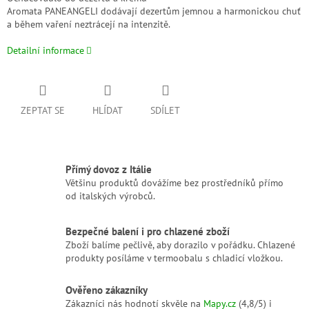
Aromata PANEANGELI dodávají dezertům jemnou a harmonickou chuť
a během vaření neztrácejí na intenzitě.
Detailní informace
ZEPTAT SE
HLÍDAT
SDÍLET
Přímý dovoz z Itálie
Většinu produktů dovážíme bez prostředníků přímo
od italských výrobců.
Bezpečné balení i pro chlazené zboží
Zboží balíme pečlivě, aby dorazilo v pořádku. Chlazené
produkty posíláme v termoobalu s chladicí vložkou.
Ověřeno zákazníky
Zákazníci nás hodnotí skvěle na
Mapy.cz
(4,8/5) i