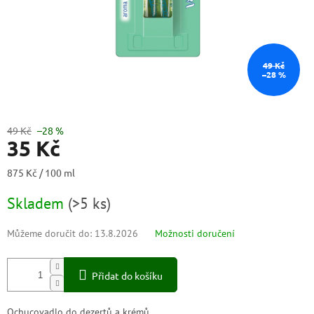
49 Kč
–28 %
49 Kč
–28 %
35 Kč
Měrná
875 Kč / 100 ml
cena:
Skladem
(
>5 ks
)
Můžeme doručit do:
13.8.2026
Možnosti doručení
Přidat do košíku
Ochucovadlo do dezertů a krémů