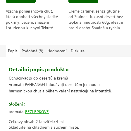
Vzácná pomerančová chuť,
Crème caramel senza glutine
která obohatí všechny sladké
od Stainer - luxusní dezert bez
pokrmy: pečení, smažení
lepku s hmotností 60g, ideální
i studenou kuchyni.Tekuté
pro 4 osoby. Snadná a rychlá
aroma s příchutí pomeranče
příprava bez vaření, stačí 3
uložené v uzavíratelné...
minuty a 30 minut v...
Popis
Podobné (8)
Hodnocení
Diskuze
Detailní popis produktu
Ochucovadlo do dezertů a krémů
Aromata PANEANGELI dodávají dezertům jemnou a
harmonickou chuť a během vaření neztrácejí na intenzitě.
Složení :
aromata.
BEZLEPKOVÉ
Celkový obsah 2 lahviček: 4 ml
Skladujte na chladném a suchém místě.