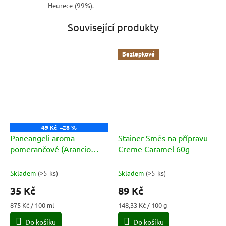
Heurece (99%).
Související produkty
Bezlepkové
49 Kč
–28 %
Paneangeli aroma
Stainer Směs na přípravu
pomerančové (Arancio
Creme Caramel 60g
2x2ml) 4ml
Skladem
(
>5 ks
)
Skladem
(
>5 ks
)
35 Kč
89 Kč
Měrná
Měrná
875 Kč / 100 ml
148,33 Kč / 100 g
cena:
cena:
Do košíku
Do košíku