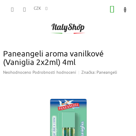
Přejít
NÁKUP
na
CZK
obsah
KOŠÍK
Paneangeli aroma vanilkové
(Vaniglia 2x2ml) 4ml
Průměrné
Neohodnoceno
Podrobnosti hodnocení
Značka:
Paneangeli
hodnocení
produktu
je
0,0
z
5
hvězdiček.