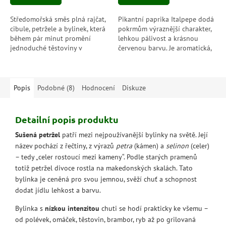
Středomořská směs plná rajčat,
Pikantní paprika Italpepe dodá
cibule, petržele a bylinek, která
pokrmům výraznější charakter,
během pár minut promění
lehkou pálivost a krásnou
jednoduché těstoviny v
červenou barvu. Je aromatická,
voňavou italskou specialitu.
vyvážená a ideální pro ty, kdo
Ideální pro milovníky lehkých
chtějí jídla jemně přiostřit...
a...
Popis
Podobné (8)
Hodnocení
Diskuze
Detailní popis produktu
Sušená petržel
patří mezi nejpoužívanější bylinky na světě. Její
název pochází z řečtiny, z výrazů
petra
(kámen) a
selinon
(celer)
– tedy „celer rostoucí mezi kameny“. Podle starých pramenů
totiž petržel divoce rostla na makedonských skalách. Tato
bylinka je ceněná pro svou jemnou, svěží chuť a schopnost
dodat jídlu lehkost a barvu.
Bylinka s
nízkou intenzitou
chuti se hodí prakticky ke všemu –
od polévek, omáček, těstovin, brambor, ryb až po grilovaná