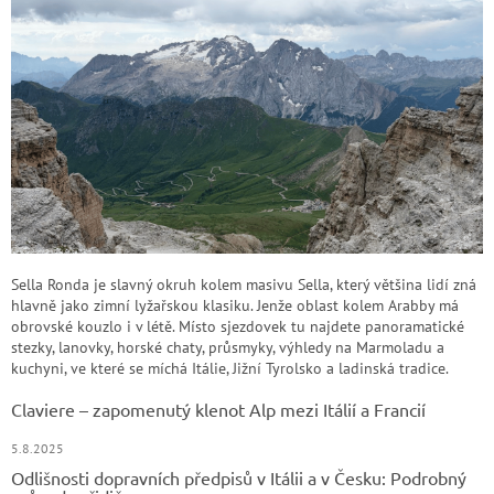
Sella Ronda je slavný okruh kolem masivu Sella, který většina lidí zná
hlavně jako zimní lyžařskou klasiku. Jenže oblast kolem Arabby má
obrovské kouzlo i v létě. Místo sjezdovek tu najdete panoramatické
stezky, lanovky, horské chaty, průsmyky, výhledy na Marmoladu a
kuchyni, ve které se míchá Itálie, Jižní Tyrolsko a ladinská tradice.
Claviere – zapomenutý klenot Alp mezi Itálií a Francií
5.8.2025
Odlišnosti dopravních předpisů v Itálii a v Česku: Podrobný