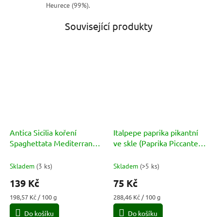
Heurece (99%).
Související produkty
Antica Sicilia koření
Italpepe paprika pikantní
Spaghettata Mediterranea
ve skle (Paprika Piccante)
70g
26g
Skladem
(
3 ks
)
Skladem
(
>5 ks
)
139 Kč
75 Kč
Měrná
Měrná
198,57 Kč / 100 g
288,46 Kč / 100 g
cena:
cena:
Do košíku
Do košíku