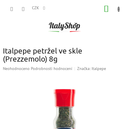
Přejít
NÁKUP
na
CZK
obsah
KOŠÍK
Italpepe petržel ve skle
(Prezzemolo) 8g
Průměrné
Neohodnoceno
Podrobnosti hodnocení
Značka:
Italpepe
hodnocení
produktu
je
0,0
z
5
hvězdiček.