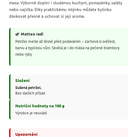
masa. Výborně doplní i studenou kuchyni, pomazánky, saláty
nebo vajíčka. Díky praktickému mlýnku můžete bylinku
dávkovat přesně a uchovat si její aroma.
🌿
Matteo radí
Petržel melte až těsně před podáváním – zachová si svěžest,
barvu a typickou vůni. Skvělá je i do másla na pečené brambory
nebo ryby.
Složení
Sušená petržel.
Bez dalších přísad.
Nutriční hodnoty na 100 g
Výrobce je neuvádí.
Upozornění