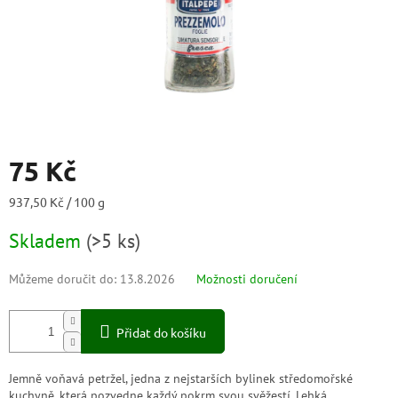
75 Kč
Měrná
937,50 Kč / 100 g
cena:
Skladem
(
>5 ks
)
Můžeme doručit do:
13.8.2026
Možnosti doručení
Přidat do košíku
Jemně voňavá petržel, jedna z nejstarších bylinek středomořské
kuchyně, která pozvedne každý pokrm svou svěžestí. Lehká,