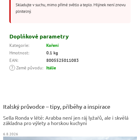
Skladujte v suchu, mimo přímé světlo a teplo. Mlýnek není znovu
plnitelný.
Doplňkové parametry
Kategorie
:
Koření
Hmotnost
:
0.1 kg
EAN
:
8005525011083
?
Země původu
:
Itálie
Z
á
p
a
Italský průvodce – tipy, příběhy a inspirace
t
Sella Ronda v létě: Arabba není jen ráj lyžařů, ale i skvělá
í
základna pro výlety a horskou kuchyni
6.8.2026