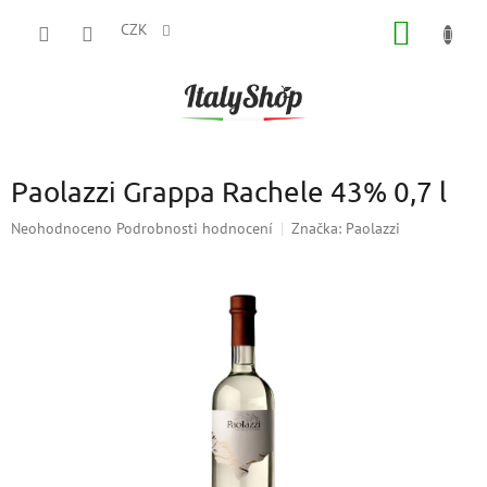
Přejít
NÁKUP
na
CZK
obsah
KOŠÍK
Paolazzi Grappa Rachele 43% 0,7 l
Průměrné
Neohodnoceno
Podrobnosti hodnocení
Značka:
Paolazzi
hodnocení
produktu
je
0,0
z
5
hvězdiček.