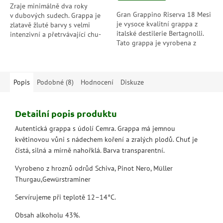
hvězdiček.
Zraje minimálně dva roky
Gran Grappino Riserva 18 Mesi
v dubových sudech. Grappa je
je vysoce kvalitní grappa z
zlatavě žluté barvy s velmi
italské destilerie Bertagnolli.
intenzivní a přetrvávající chu­
Tato grappa je vyrobena z
tí.Grappa s mixu hroznů
výběrových hroznů a zraje 18
pěstovaných v údolí Cembra.
měsíců v dubových sudech, což
jí...
Popis
Podobné (8)
Hodnocení
Diskuze
Detailní popis produktu
Autentická grappa s údolí Cemra. Grappa má jemnou
květinovou vůni s nádechem koření a zralých plodů. Chuť je
čistá, silná a mírně nahořklá. Barva transparentní.
Vyrobeno z hroznů odrůd Schiva, Pinot Nero, Müller
Thurgau,Gewürstra­miner
Servírujeme při teplotě 12–14°C.
Obsah alkoholu 43%.