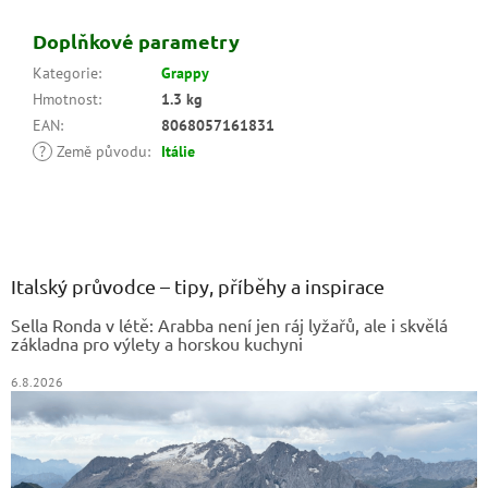
Doplňkové parametry
Kategorie
:
Grappy
Hmotnost
:
1.3 kg
EAN
:
8068057161831
?
Země původu
:
Itálie
Z
á
p
a
Italský průvodce – tipy, příběhy a inspirace
t
Sella Ronda v létě: Arabba není jen ráj lyžařů, ale i skvělá
í
základna pro výlety a horskou kuchyni
6.8.2026