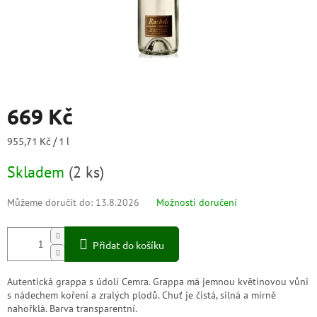
669 Kč
Měrná
955,71 Kč / 1 l
cena:
Skladem
(
2 ks
)
Můžeme doručit do:
13.8.2026
Možnosti doručení
Přidat do košíku
Autentická grappa s údolí Cemra. Grappa má jemnou květinovou vůni
s nádechem koření a zralých plodů. Chuť je čistá, silná a mírně
nahořklá. Barva transparentní.