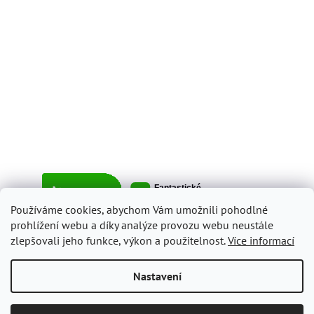
Používáme cookies, abychom Vám umožnili pohodlné
prohlížení webu a díky analýze provozu webu neustále
zlepšovali jeho funkce, výkon a použitelnost.
Více informací
Vytvořil Shoptet
Nastavení
Copyright 2026
ItalyShop.cz
. Všechna práva vyhrazena.
Upravit