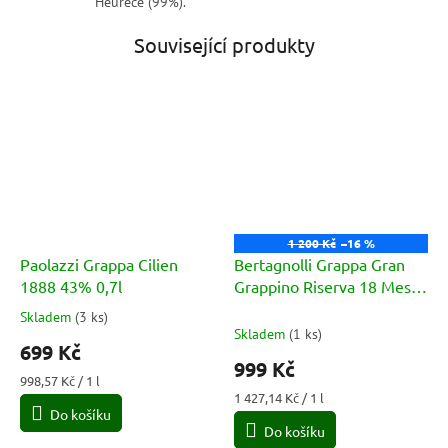
Heurece (99%).
Související produkty
1 200 Kč
–16 %
Paolazzi Grappa Cilien
Bertagnolli Grappa Gran
1888 43% 0,7l
Grappino Riserva 18 Mesi
42% vol. 0,7l
Skladem
(
3 ks
)
Průměrné
Skladem
(
1 ks
)
hodnocení
699 Kč
produktu
999 Kč
je
Měrná
998,57 Kč / 1 l
5,0
cena:
Měrná
1 427,14 Kč / 1 l
Do košíku
cena:
z
Do košíku
5