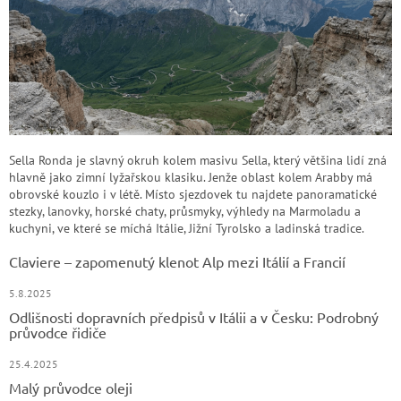
Sella Ronda je slavný okruh kolem masivu Sella, který většina lidí zná
hlavně jako zimní lyžařskou klasiku. Jenže oblast kolem Arabby má
obrovské kouzlo i v létě. Místo sjezdovek tu najdete panoramatické
stezky, lanovky, horské chaty, průsmyky, výhledy na Marmoladu a
kuchyni, ve které se míchá Itálie, Jižní Tyrolsko a ladinská tradice.
Claviere – zapomenutý klenot Alp mezi Itálií a Francií
5.8.2025
Odlišnosti dopravních předpisů v Itálii a v Česku: Podrobný
průvodce řidiče
25.4.2025
Malý průvodce oleji