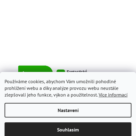
Používáme cookies, abychom Vám umožnili pohodlné
prohlížení webu a díky analýze provozu webu neustále
zlepšovali jeho funkce, výkon a použitelnost.
Více informací
Vytvořil Shoptet
Nastavení
Copyright 2026
ItalyShop.cz
. Všechna práva vyhrazena.
Upravit
Souhlasím
nastavení cookies