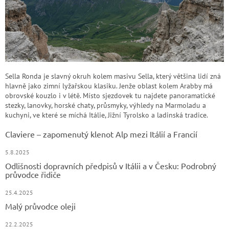
Sella Ronda je slavný okruh kolem masivu Sella, který většina lidí zná
hlavně jako zimní lyžařskou klasiku. Jenže oblast kolem Arabby má
obrovské kouzlo i v létě. Místo sjezdovek tu najdete panoramatické
stezky, lanovky, horské chaty, průsmyky, výhledy na Marmoladu a
kuchyni, ve které se míchá Itálie, Jižní Tyrolsko a ladinská tradice.
Claviere – zapomenutý klenot Alp mezi Itálií a Francií
5.8.2025
Odlišnosti dopravních předpisů v Itálii a v Česku: Podrobný
průvodce řidiče
25.4.2025
Malý průvodce oleji
22.2.2025