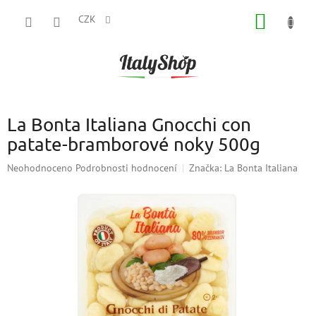
Přejít
NÁKUP
na
CZK
obsah
KOŠÍK
La Bonta Italiana Gnocchi con
patate-bramborové noky 500g
Průměrné
Neohodnoceno
Podrobnosti hodnocení
Značka:
La Bonta Italiana
hodnocení
produktu
je
0,0
z
5
hvězdiček.