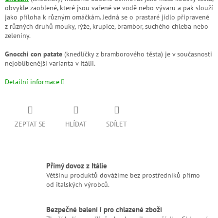
obvykle zaoblené, které jsou vařené ve vodě nebo vývaru a pak slouží
jako příloha k různým omáčkám. Jedná se o prastaré jídlo připravené
z různých druhů mouky, rýže, krupice, brambor, suchého chleba nebo
zeleniny.
Gnocchi con patate
(knedlíčky z bramborového těsta) je v současnosti
nejoblíbenější varianta v Itálii.
Detailní informace
ZEPTAT SE
HLÍDAT
SDÍLET
Přímý dovoz z Itálie
Většinu produktů dovážíme bez prostředníků přímo
od italských výrobců.
Bezpečné balení i pro chlazené zboží