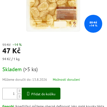
55 Kč
–14 %
55 Kč
–14 %
47 Kč
Měrná
94 Kč / 1 kg
cena:
Skladem
(
>5 ks
)
Můžeme doručit do:
13.8.2026
Možnosti doručení
Přidat do košíku
Gnocchi
(knedlíčky) můžeme obecně definovat jako malé kousky těsta,