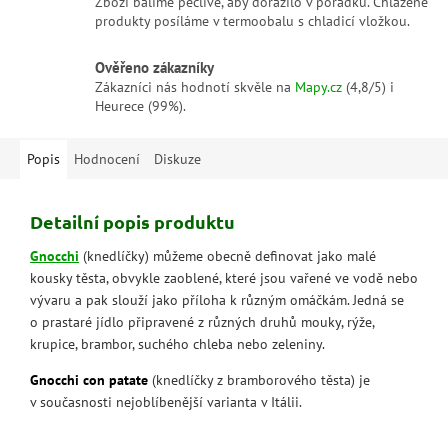
Zboží balíme pečlivě, aby dorazilo v pořádku. Chlazené
produkty posíláme v termoobalu s chladicí vložkou.
Ověřeno zákazníky
Zákazníci nás hodnotí skvěle na
Mapy.cz
(4,8/5) i
Heurece (99%).
Popis
Hodnocení
Diskuze
Detailní popis produktu
Gnocchi
(knedlíčky) můžeme obecně definovat jako malé
kousky těsta, obvykle zaoblené, které jsou vařené ve vodě nebo
vývaru a pak slouží jako příloha k různým omáčkám. Jedná se
o prastaré jídlo připravené z různých druhů mouky, rýže,
krupice, brambor, suchého chleba nebo zeleniny.
Gnocchi con patate
(knedlíčky z bramborového těsta) je
v současnosti nejoblíbenější varianta v Itálii.