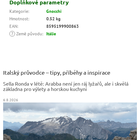
Doplňkové parametry
Kategorie
:
Gnocchi
Hmotnost
:
0.52 kg
EAN
:
8595199900863
?
Země původu
:
Itálie
Z
á
p
a
Italský průvodce – tipy, příběhy a inspirace
t
Sella Ronda v létě: Arabba není jen ráj lyžařů, ale i skvělá
í
základna pro výlety a horskou kuchyni
6.8.2026