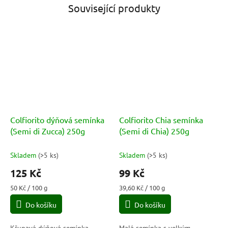
Související produkty
Colfiorito dýňová semínka
Colfiorito Chia semínka
(Semi di Zucca) 250g
(Semi di Chia) 250g
Skladem
(
>5 ks
)
Skladem
(
>5 ks
)
125 Kč
99 Kč
Měrná
Měrná
50 Kč / 100 g
39,60 Kč / 100 g
cena:
cena:
Do košíku
Do košíku