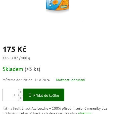
175 Kč
Měrná
116,67 Kč / 100 g
cena:
Skladem
(
>5 ks
)
Můžeme doručit do:
13.8.2026
Možnosti doručení
Přidat do košíku
Fatina Fruit Snack Albicocche – 100% přírodní sušené meruňky bez
přidaného cukru. Zdravá a chutná svačinka plná
vlákniny
!