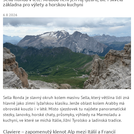
í
základna pro výlety a horskou kuchyni
6.8.2026
Sella Ronda je slavný okruh kolem masivu Sella, který většina lidí zná
hlavně jako zimní lyžařskou klasiku. Jenže oblast kolem Arabby má
obrovské kouzlo i v létě. Místo sjezdovek tu najdete panoramatické
stezky, lanovky, horské chaty, průsmyky, výhledy na Marmoladu a
kuchyni, ve které se míchá Itálie, Jižní Tyrolsko a ladinská tradice.
Claviere – zapomenutý klenot Alp mezi Itálií a Francií