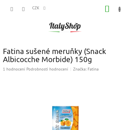
Přejít
NÁKUP
na
CZK
obsah
KOŠÍK
Fatina sušené meruňky (Snack
Albicocche Morbide) 150g
Průměrné
1 hodnocení
Podrobnosti hodnocení
Značka:
Fatina
hodnocení
produktu
je
5,0
z
5
hvězdiček.