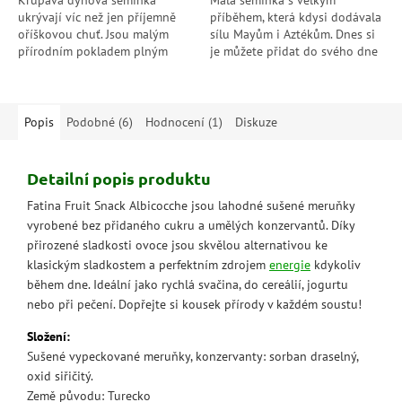
Křupavá dýňová semínka
Malá semínka s velkým
ukrývají víc než jen příjemně
příběhem, která kdysi dodávala
oříškovou chuť. Jsou malým
sílu Mayům i Aztékům. Dnes si
přírodním pokladem plným
je můžete přidat do svého dne
bílkovin, vlákniny a minerálů,
a dopřát si přirozenou energii v
který dodá energii každému
každé lžičce. Jemná, lehce...
dni....
Popis
Podobné (6)
Hodnocení (1)
Diskuze
Detailní popis produktu
Fatina Fruit Snack Albicocche jsou lahodné sušené meruňky
vyrobené bez přidaného cukru a umělých konzervantů. Díky
přirozené sladkosti ovoce jsou skvělou alternativou ke
klasickým sladkostem a perfektním zdrojem
energie
kdykoliv
během dne. Ideální jako rychlá svačina, do cereálií, jogurtu
nebo při pečení. Dopřejte si kousek přírody v každém soustu!
Složení:
Sušené vypeckované meruňky, konzervanty: sorban draselný,
oxid siřičitý.
Země původu: Turecko