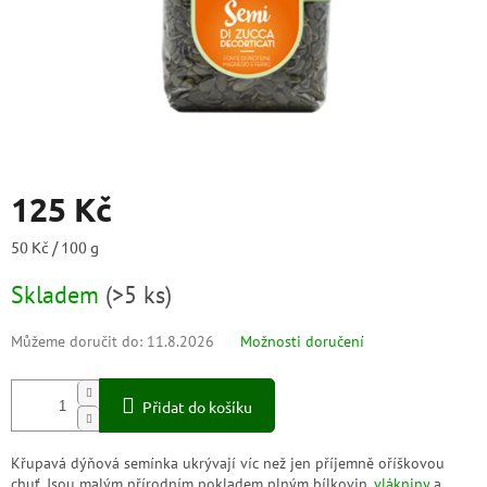
125 Kč
Měrná
50 Kč / 100 g
cena:
Skladem
(
>5 ks
)
Můžeme doručit do:
11.8.2026
Možnosti doručení
Přidat do košíku
Křupavá dýňová semínka ukrývají víc než jen příjemně oříškovou
chuť. Jsou malým přírodním pokladem plným bílkovin,
vlákniny
a