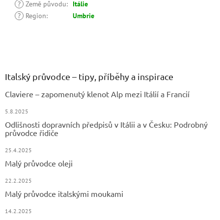
?
Země původu
:
Itálie
?
Region
:
Umbrie
Z
á
p
a
Italský průvodce – tipy, příběhy a inspirace
t
Claviere – zapomenutý klenot Alp mezi Itálií a Francií
í
5.8.2025
Odlišnosti dopravních předpisů v Itálii a v Česku: Podrobný
průvodce řidiče
25.4.2025
Malý průvodce oleji
22.2.2025
Malý průvodce italskými moukami
14.2.2025