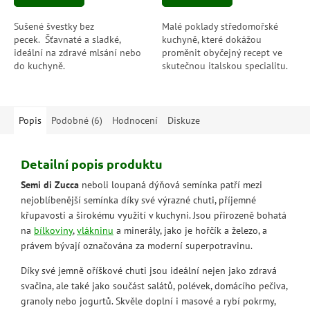
Sušené švestky bez
Malé poklady středomořské
pecek. Šťavnaté a sladké,
kuchyně, které dokážou
ideální na zdravé mlsání nebo
proměnit obyčejný recept ve
do kuchyně.
skutečnou italskou specialitu.
Vybrané piniové oříšky jsou
nepostradatelné pro domácí
pesto, rizota,...
Popis
Podobné (6)
Hodnocení
Diskuze
Detailní popis produktu
Semi di Zucca
neboli loupaná dýňová semínka patří mezi
nejoblíbenější semínka díky své výrazné chuti, příjemné
křupavosti a širokému využití v kuchyni. Jsou přirozeně bohatá
na
bílkoviny
,
vlákninu
a minerály, jako je hořčík a železo, a
právem bývají označována za moderní superpotravinu.
Díky své jemně oříškové chuti jsou ideální nejen jako zdravá
svačina, ale také jako součást salátů, polévek, domácího pečiva,
granoly nebo jogurtů. Skvěle doplní i masové a rybí pokrmy,