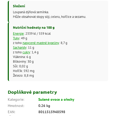
Složení
Loupaná dýňová semínka.
Může obsahovat stopy sóji, celeru, hořčice a sezamu.
Nutriční hodnoty na 100 g
Energie
: 2339 kJ / 559 kcal
Tuky
: 49 g
z toho
nasycené mastné kyseliny
: 8,7 g
Sacharidy
: 11 g
z toho
cukry
: 1,4 g
Vláknina: 6 g
Bílkoviny: 30 g
Sůl: 0,02 g
Hořčík: 592 mg
Železo: 8,8 mg
Doplňkové parametry
Kategorie
:
Sušené ovoce a ořechy
Hmotnost
:
0.26 kg
EAN
:
8011515948598