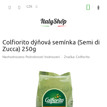
Přejít
NÁKUP
na
CZK
obsah
KOŠÍK
Colfiorito dýňová semínka (Semi di
Zucca) 250g
Průměrné
Neohodnoceno
Podrobnosti hodnocení
Značka:
Colfiorito
hodnocení
produktu
je
0,0
z
5
hvězdiček.