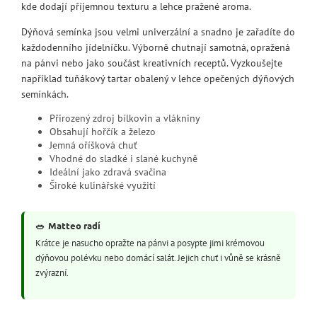
kde dodají příjemnou texturu a lehce pražené aroma.
Dýňová semínka jsou velmi univerzální a snadno je zařadíte do
každodenního jídelníčku. Výborně chutnají samotná, opražená
na pánvi nebo jako součást kreativních receptů. Vyzkoušejte
například tuňákový tartar obalený v lehce opečených dýňových
semínkách.
Přirozený zdroj bílkovin a vlákniny
Obsahují hořčík a železo
Jemná oříšková chuť
Vhodné do sladké i slané kuchyně
Ideální jako zdravá svačina
Široké kulinářské využití
🥗
Matteo radí
Krátce je nasucho opražte na pánvi a posypte jimi krémovou
dýňovou polévku nebo domácí salát. Jejich chuť i vůně se krásně
zvýrazní.