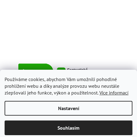
Používáme cookies, abychom Vám umožnili pohodlné
prohlížení webu a díky analýze provozu webu neustále
zlepšovali jeho funkce, výkon a použitelnost.
Více informací
Vytvořil Shoptet
Nastavení
Copyright 2026
ItalyShop.cz
. Všechna práva vyhrazena.
Upravit
Souhlasím
nastavení cookies