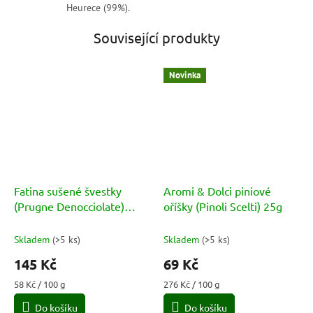
Heurece (99%).
Související produkty
Novinka
Fatina sušené švestky
Aromi & Dolci piniové
(Prugne Denocciolate)
oříšky (Pinoli Scelti) 25g
250g
Skladem
(
>5 ks
)
Skladem
(
>5 ks
)
145 Kč
69 Kč
Měrná
Měrná
58 Kč / 100 g
276 Kč / 100 g
cena:
cena:
Do košíku
Do košíku