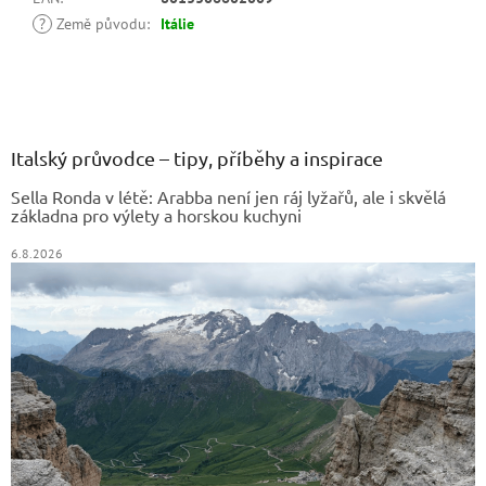
?
Země původu
:
Itálie
Z
á
p
a
Italský průvodce – tipy, příběhy a inspirace
t
Sella Ronda v létě: Arabba není jen ráj lyžařů, ale i skvělá
í
základna pro výlety a horskou kuchyni
6.8.2026