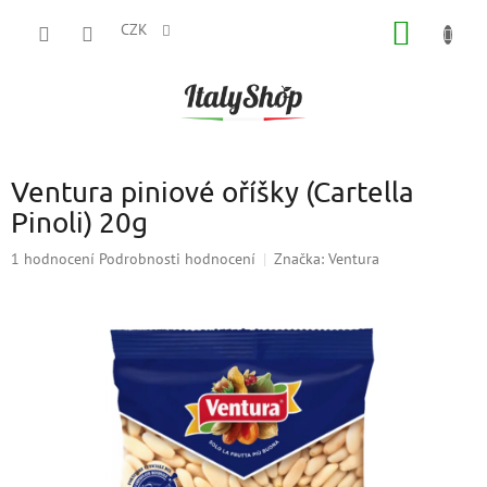
Přejít
NÁKUP
na
CZK
obsah
KOŠÍK
Ventura piniové oříšky (Cartella
Pinoli) 20g
Průměrné
1 hodnocení
Podrobnosti hodnocení
Značka:
Ventura
hodnocení
produktu
je
5,0
z
5
hvězdiček.