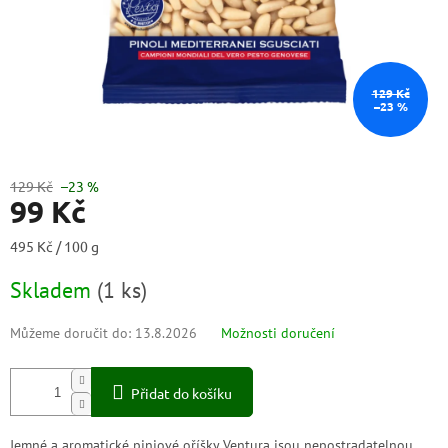
129 Kč
–23 %
129 Kč
–23 %
99 Kč
Měrná
495 Kč / 100 g
cena:
Skladem
(
1 ks
)
Můžeme doručit do:
13.8.2026
Možnosti doručení
Přidat do košíku
Jemné a aromatické piniové oříšky Ventura jsou nepostradatelnou