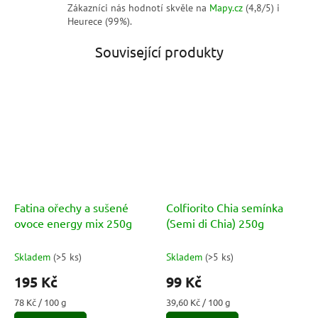
Zákazníci nás hodnotí skvěle na
Mapy.cz
(4,8/5) i
Heurece (99%).
Související produkty
Fatina ořechy a sušené
Colfiorito Chia semínka
ovoce energy mix 250g
(Semi di Chia) 250g
Skladem
(
>5 ks
)
Skladem
(
>5 ks
)
195 Kč
99 Kč
Měrná
Měrná
78 Kč / 100 g
39,60 Kč / 100 g
cena:
cena: