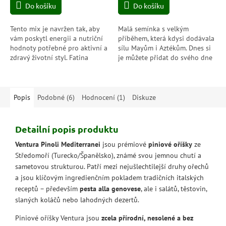
Do košíku
Do košíku
Tento mix je navržen tak, aby
Malá semínka s velkým
vám poskytl energii a nutriční
příběhem, která kdysi dodávala
hodnoty potřebné pro aktivní a
sílu Mayům i Aztékům. Dnes si
zdravý životní styl. Fatina
je můžete přidat do svého dne
energy mix obsahuje různé
a dopřát si přirozenou energii v
druhy ořechů, jako jsou...
každé lžičce. Jemná, lehce...
Popis
Podobné (6)
Hodnocení (1)
Diskuze
Detailní popis produktu
Ventura Pinoli Mediterranei
jsou prémiové
piniové oříšky
ze
Středomoří (Turecko/Španělsko), známé svou jemnou chutí a
sametovou strukturou. Patří mezi nejušlechtilejší druhy ořechů
a jsou klíčovým ingredienčním pokladem tradičních italských
receptů – především
pesta alla genovese
, ale i salátů, těstovin,
slaných koláčů nebo lahodných dezertů.
Piniové oříšky Ventura jsou
zcela přírodní, nesolené a bez