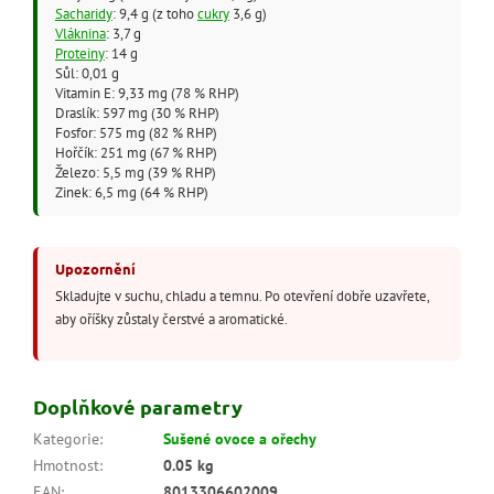
Sacharidy
: 9,4 g (z toho
cukry
3,6 g)
Vláknina
: 3,7 g
Proteiny
: 14 g
Sůl: 0,01 g
Vitamin E: 9,33 mg (78 % RHP)
Draslík: 597 mg (30 % RHP)
Fosfor: 575 mg (82 % RHP)
Hořčík: 251 mg (67 % RHP)
Železo: 5,5 mg (39 % RHP)
Zinek: 6,5 mg (64 % RHP)
Upozornění
Skladujte v suchu, chladu a temnu. Po otevření dobře uzavřete,
aby oříšky zůstaly čerstvé a aromatické.
Doplňkové parametry
Kategorie
:
Sušené ovoce a ořechy
Hmotnost
:
0.05 kg
EAN
:
8013306602009