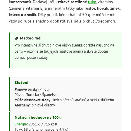
konzervantů
. Dodávají tělu
zdravé rostlinné
tuky
, vitaminy
(zejména
vitamin E
) a minerální látky jako
fosfor, hořčík, zinek,
železo a draslík
. Díky praktickému balení 50 g je můžete mít
vždy po ruce a snadno obohatit svá jídla o chuť Středomoří.
🌿
Matteo radí
Pro intenzivnější chuť piniové oříšky zlehka opražte nasucho na
pánvi – rozvine se tak jejich máslové aroma a skvěle doplní
domácí pesto i saláty.
Složení
Piniové oříšky
(Pinoli).
Původ: Turecko / Španělsko.
Může obsahovat stopy:
jiných ořechů, arašídů a oxidu siřičitého.
Alergeny:
piniové ořechy.
Nutriční hodnoty na 100 g
Energie
: 2951 kJ / 715 kcal
Tuky: 68 g (z toho nasycené 4,9 g)