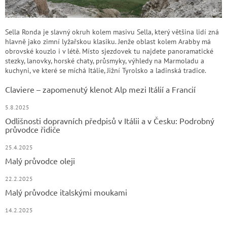
Sella Ronda je slavný okruh kolem masivu Sella, který většina lidí zná
hlavně jako zimní lyžařskou klasiku. Jenže oblast kolem Arabby má
obrovské kouzlo i v létě. Místo sjezdovek tu najdete panoramatické
stezky, lanovky, horské chaty, průsmyky, výhledy na Marmoladu a
kuchyni, ve které se míchá Itálie, Jižní Tyrolsko a ladinská tradice.
Claviere – zapomenutý klenot Alp mezi Itálií a Francií
5.8.2025
Odlišnosti dopravních předpisů v Itálii a v Česku: Podrobný
průvodce řidiče
25.4.2025
Malý průvodce oleji
22.2.2025
Malý průvodce italskými moukami
14.2.2025