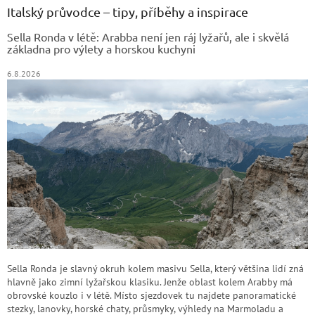
a
Italský průvodce – tipy, příběhy a inspirace
t
Sella Ronda v létě: Arabba není jen ráj lyžařů, ale i skvělá
í
základna pro výlety a horskou kuchyni
6.8.2026
Sella Ronda je slavný okruh kolem masivu Sella, který většina lidí zná
hlavně jako zimní lyžařskou klasiku. Jenže oblast kolem Arabby má
obrovské kouzlo i v létě. Místo sjezdovek tu najdete panoramatické
stezky, lanovky, horské chaty, průsmyky, výhledy na Marmoladu a