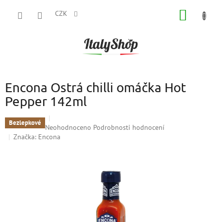
Přejít
NÁKUP
na
CZK
obsah
KOŠÍK
Encona Ostrá chilli omáčka Hot
Pepper 142ml
Bezlepkové
Průměrné
Neohodnoceno
Podrobnosti hodnocení
hodnocení
Značka:
Encona
produktu
je
0,0
z
5
hvězdiček.