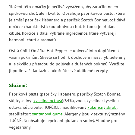
Složení této omáčky je pečlivě vyváženo, aby zaručilo nejen
špičkovou chuť, ale i kvalitu. Obsahuje paprikovou pastu, která
je směsí papriček Habanero a papriček Scotch Bonnet, což dává
omáčce charakteristickou ohnivou chuť. K tomu je přidána
cibule, hořčice a další vybrané ingredience, které vytvářejí
harmonii chutí a aromatů.
Ostrá Chilli Omáčka Hot Pepper je univerzálním doplňkem k
vašim pokrmům. Skvěle se hodí k dochucení masa, ryb, zeleniny
a je skvělou přísadou do polévek a dušených pokrmů. Využijte
ji podle vaší fantazie a okořeňte své oblíbené recepty.
Složení:
Papriková pasta (papričky Habanero, papričky Scotch Bonnet,
sůl, kyseliny:
kyselina octová
)(64%), voda, kyselina: kyselina
octová, sůl, cibule, HOŘČICE, modifikovaný
kukuřičný škrob
,
stabilizátor:
xantanová guma
. Alergeny jsou v textu zvýrazněny
TUČNĚ. Neobsahuje lepek ani glutaman sodný. Vhodné pro
vegetariány.