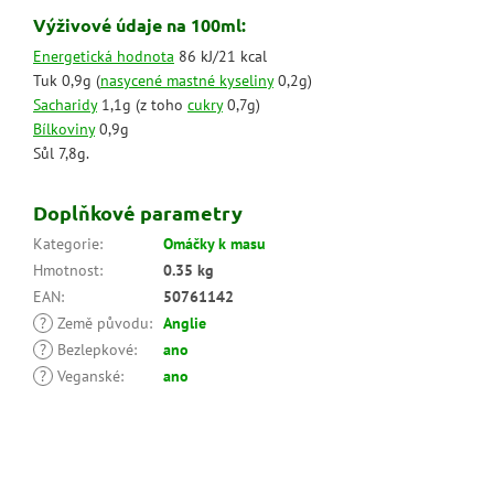
Výživové údaje na 100ml:
Energetická hodnota
86 kJ/21 kcal
Tuk 0,9g (
nasycené mastné kyseliny
0,2g)
Sacharidy
1,1g (z toho
cukry
0,7g)
Bílkoviny
0,9g
Sůl 7,8g.
Doplňkové parametry
Kategorie
:
Omáčky k masu
Hmotnost
:
0.35 kg
EAN
:
50761142
?
Země původu
:
Anglie
?
Bezlepkové
:
ano
?
Veganské
:
ano
Z
á
p