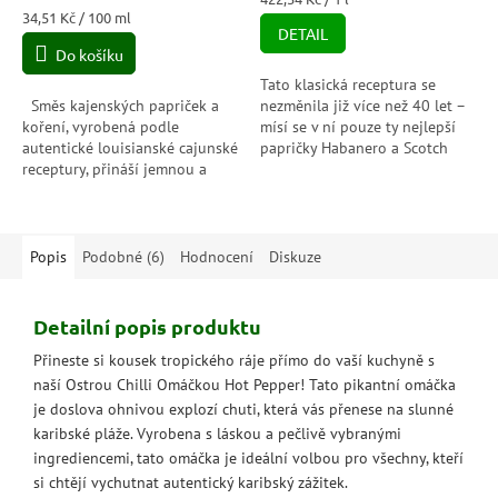
5,0
Měrná
cena:
34,51 Kč / 100 ml
DETAIL
cena:
z
Do košíku
5
hvězdiček.
Tato klasická receptura se
Směs kajenských papriček a
nezměnila již více než 40 let –
koření, vyrobená podle
mísí se v ní pouze ty nejlepší
autentické louisianské cajunské
papričky Habanero a Scotch
receptury, přináší jemnou a
Bonnet s tradičním ostrovním
pikantní omáčku, která je však
kořením. Oblíbená po celém...
hříšně ostrá a pikantní.
Popis
Podobné (6)
Hodnocení
Diskuze
Detailní popis produktu
Přineste si kousek tropického ráje přímo do vaší kuchyně s
naší Ostrou Chilli Omáčkou Hot Pepper! Tato pikantní omáčka
je doslova ohnivou explozí chuti, která vás přenese na slunné
karibské pláže. Vyrobena s láskou a pečlivě vybranými
ingrediencemi, tato omáčka je ideální volbou pro všechny, kteří
si chtějí vychutnat autentický karibský zážitek.