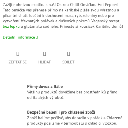
Zažijte ohnivou exotiku s naší Ostrou Chilli Omáčkou Hot Pepper!
Tato omáčka vás přenese přímo na karibské pláže svou výraznou a
pikantní chutí. Ideální k dochucení masa, ryb, zeleniny nebo pro
vytvoření šťavnatých polévek a dušených pokrmů. Veganský recept,
bez lepku
a glutamatu sodného. Přineste si kousíček Karibiku domů!
Detailní informace
ZEPTAT SE
HLÍDAT
SDÍLET
Přímý dovoz z Itálie
Většinu produktů dovážíme bez prostředníků přímo
od italských výrobců.
Bezpečné balení i pro chlazené zboží
Zboží balíme pečlivě, aby dorazilo v pořádku. Chlazené
produkty posíláme v termoobalu s chladicí vložkou.