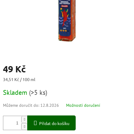
49 Kč
Měrná
34,51 Kč / 100 ml
cena:
Skladem
(
>5 ks
)
Můžeme doručit do:
12.8.2026
Možnosti doručení
Přidat do košíku