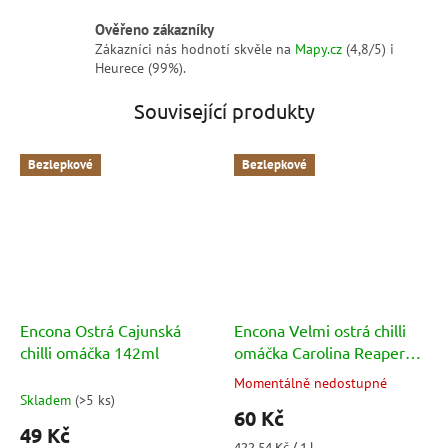
Ověřeno zákazníky
Zákazníci nás hodnotí skvěle na
Mapy.cz
(4,8/5) i
Heurece (99%).
Související produkty
Bezlepkové
Bezlepkové
Encona Ostrá Cajunská
Encona Velmi ostrá chilli
chilli omáčka 142ml
omáčka Carolina Reaper
142ml
Momentálně nedostupné
Průměrné
Skladem
(
>5 ks
)
hodnocení
60 Kč
produktu
49 Kč
je
Měrná
422,54 Kč / 1 l