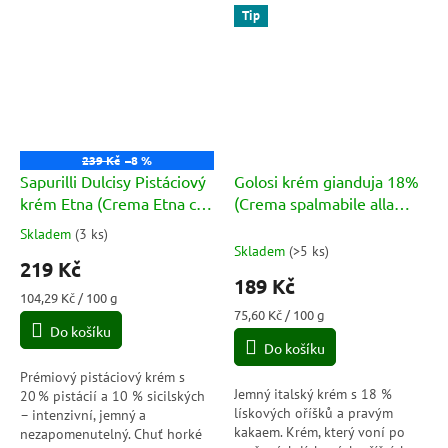
Tip
239 Kč
–8 %
Sapurilli Dulcisy Pistáciový
Golosi krém gianduja 18%
krém Etna (Crema Etna con
(Crema spalmabile alla
Pistacchio Siciliano 30%)
nocciola 18% e cacao) 250g
Skladem
(
3 ks
)
Průměrné
210g
Skladem
(
>5 ks
)
hodnocení
219 Kč
produktu
189 Kč
je
Měrná
104,29 Kč / 100 g
5,0
cena:
Měrná
75,60 Kč / 100 g
Do košíku
cena:
z
Do košíku
5
hvězdiček.
Prémiový pistáciový krém s
Jemný italský krém s 18 %
20 % pistácií a 10 % sicilských
lískových oříšků a pravým
– intenzivní, jemný a
kakaem. Krém, který voní po
nezapomenutelný. Chuť horké