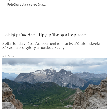
Položka byla vyprodána…
Z
á
p
a
Italský průvodce – tipy, příběhy a inspirace
t
Sella Ronda v létě: Arabba není jen ráj lyžařů, ale i skvělá
í
základna pro výlety a horskou kuchyni
6.8.2026