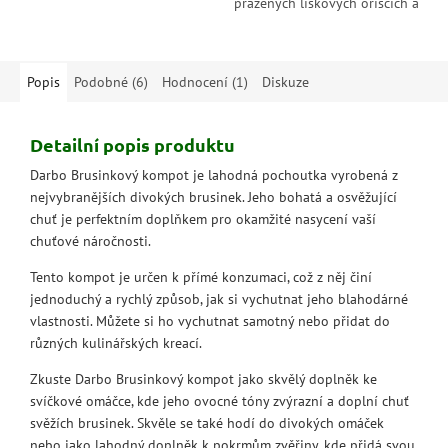
pražených lískových oříšcích a
Sicílie v každé lžičce této
pravém kakau. Sametově jemný,
luxusní delikatesy.
s bohatou chutí Itálie a bez...
Popis
Podobné (6)
Hodnocení (1)
Diskuze
Detailní popis produktu
Darbo Brusinkový kompot je lahodná pochoutka vyrobená z
nejvybranějších divokých brusinek. Jeho bohatá a osvěžující
chuť je perfektním doplňkem pro okamžité nasycení vaší
chuťové náročnosti.
Tento kompot je určen k přímé konzumaci, což z něj činí
jednoduchý a rychlý způsob, jak si vychutnat jeho blahodárné
vlastnosti. Můžete si ho vychutnat samotný nebo přidat do
různých kulinářských kreací.
Zkuste Darbo Brusinkový kompot jako skvělý doplněk ke
svíčkové omáčce, kde jeho ovocné tóny zvýrazní a doplní chuť
svěžích brusinek. Skvěle se také hodí do divokých omáček
nebo jako lahodný doplněk k pokrmům zvěřiny, kde přidá svou