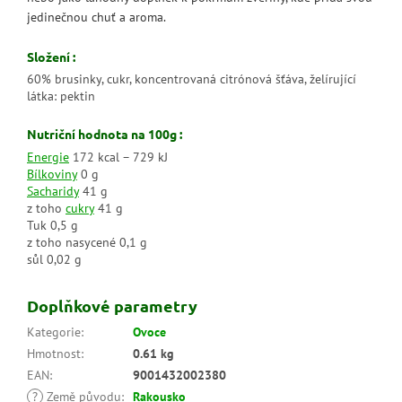
jedinečnou chuť a aroma.
Složení :
60% brusinky, cukr, koncentrovaná citrónová šťáva, želírující
látka: pektin
Nutriční hodnota na 100g :
Energie
172 kcal – 729 kJ
Bílkoviny
0 g
Sacharidy
41 g
z toho
cukry
41 g
Tuk 0,5 g
z toho nasycené 0,1 g
sůl 0,02 g
Doplňkové parametry
Kategorie
:
Ovoce
Hmotnost
:
0.61 kg
EAN
:
9001432002380
?
Země původu
:
Rakousko