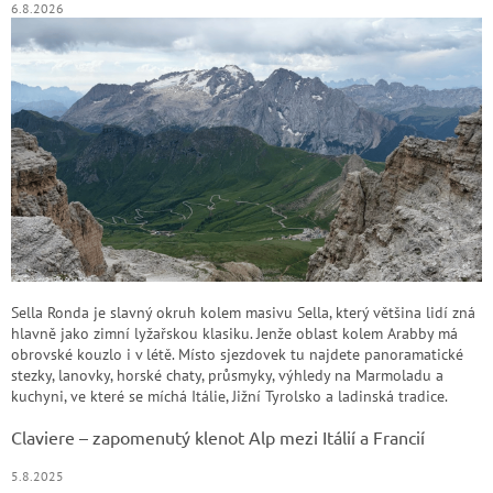
6.8.2026
Sella Ronda je slavný okruh kolem masivu Sella, který většina lidí zná
hlavně jako zimní lyžařskou klasiku. Jenže oblast kolem Arabby má
obrovské kouzlo i v létě. Místo sjezdovek tu najdete panoramatické
stezky, lanovky, horské chaty, průsmyky, výhledy na Marmoladu a
kuchyni, ve které se míchá Itálie, Jižní Tyrolsko a ladinská tradice.
Claviere – zapomenutý klenot Alp mezi Itálií a Francií
5.8.2025