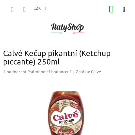
Přejít
NÁKUP
na
CZK
obsah
KOŠÍK
Calvé Kečup pikantní (Ketchup
piccante) 250ml
Průměrné
1 hodnocení
Podrobnosti hodnocení
Značka:
Calvé
hodnocení
produktu
je
5,0
z
5
hvězdiček.