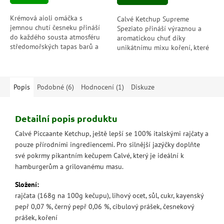
Krémová aioli omáčka s
Calvé Ketchup Supreme
jemnou chutí česneku přináší
Speziato přináší výraznou a
do každého sousta atmosféru
aromatickou chuť díky
středomořských tapas barů a
unikátnímu mixu koření, které
letních večerů u moře.
nemá na trhu obdoby.
Hedvábně jemná textura a
Kombinace zázvoru, skořice,
dokonale vyvážená...
pepře a hřebíčku promění...
Popis
Podobné (6)
Hodnocení (1)
Diskuze
Detailní popis produktu
Calvé Piccaante Ketchup, ještě lepší se 100% italskými rajčaty a
pouze přírodními ingrediencemi. Pro silnější jazýčky doplňte
své pokrmy pikantním kečupem Calvé, který je ideální k
hamburgerům a grilovanému masu.
Složení:
rajčata (168g na 100g kečupu), lihový ocet, sůl, cukr, kayenský
pepř 0,07 %, černý pepř 0,06 %, cibulový prášek, česnekový
prášek, koření