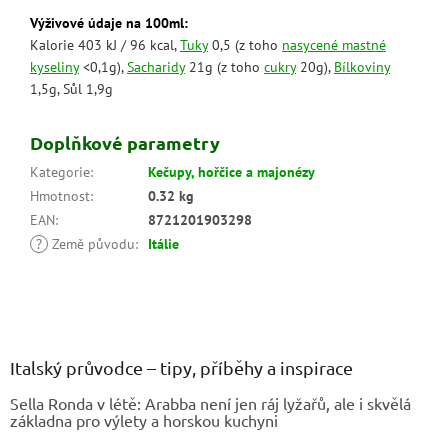
Výživové údaje na 100ml:
Kalorie 403 kJ / 96 kcal,
Tuky
0,5 (z toho
nasycené mastné
kyseliny
<0,1g),
Sacharidy
21g (z toho
cukry
20g),
Bílkoviny
1,5g, Sůl 1,9g
Doplňkové parametry
Kategorie
:
Kečupy, hořčice a majonézy
Hmotnost
:
0.32 kg
EAN
:
8721201903298
?
Země původu
:
Itálie
Z
á
p
a
Italský průvodce – tipy, příběhy a inspirace
t
Sella Ronda v létě: Arabba není jen ráj lyžařů, ale i skvělá
í
základna pro výlety a horskou kuchyni