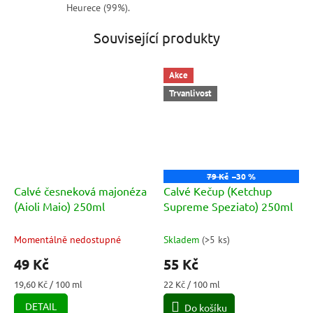
Heurece (99%).
Související produkty
Akce
Trvanlivost
79 Kč
–30 %
Calvé česneková majonéza
Calvé Kečup (Ketchup
(Aioli Maio) 250ml
Supreme Speziato) 250ml
Momentálně nedostupné
Skladem
(
>5 ks
)
49 Kč
55 Kč
Měrná
Měrná
19,60 Kč / 100 ml
22 Kč / 100 ml
cena:
cena:
DETAIL
Do košíku