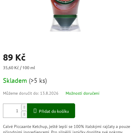
89 Kč
Měrná
35,60 Kč / 100 ml
cena:
Skladem
(
>5 ks
)
Můžeme doručit do:
13.8.2026
Možnosti doručení
Přidat do košíku
Calvé Piccaante Ketchup, ještě lepší se 100% italskými rajčaty a pouze
přírodními ingrediencemi. Pro silnější jazýčky doplňte své pokrmy