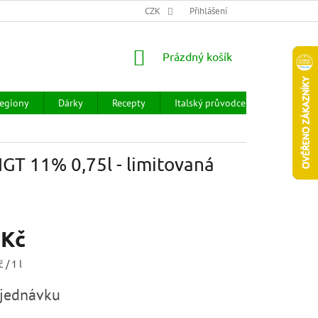
CHOD
HODNOCENÍ OBCHODU
CZK
OBCHODNÍ PODMÍNKY
Přihlášení
DOPR
NÁKUPNÍ
Prázdný košík
KOŠÍK
egiony
Dárky
Recepty
Italský průvodce
Prodejny
IGT 11% 0,75l - limitovaná
 Kč
 / 1 l
jednávku