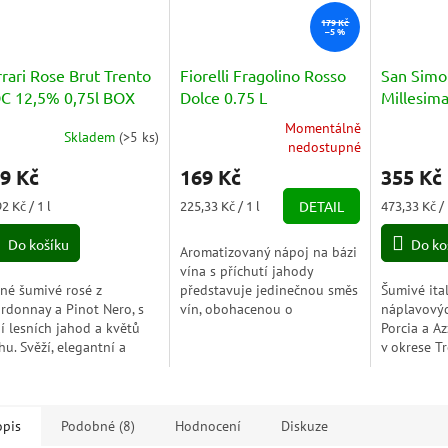
179 Kč
–5 %
rari Rose Brut Trento
Fiorelli Fragolino Rosso
San Simo
C 12,5% 0,75l BOX
Dolce 0.75 L
Millesim
11,5% 0,
Momentálně
Skladem
(
>5 ks
)
Průměrné
nedostupné
hodnocení
9 Kč
169 Kč
355 Kč
produktu
je
ná
Měrná
Měrná
2 Kč / 1 l
225,33 Kč / 1 l
DETAIL
473,33 Kč / 
5,0
a:
cena:
cena:
z
Do košíku
Do ko
Aromatizovaný nápoj na bázi
5
vína s příchutí jahody
hvězdiček.
né šumivé rosé z
představuje jedinečnou směs
Šumivé ita
rdonnay a Pinot Nero, s
vín, obohacenou o
náplavový
í lesních jahod a květů
nádhernou jahodovou
Porcia a A
hu. Svěží, elegantní a
arómu, která dodává tomuto
v okrese Tr
monické – skutečná
nápoji jeho charakteristickou
Friuli – Ve
zie na patře.
a...
z hroznů 
opis
Podobné (8)
Hodnocení
Diskuze