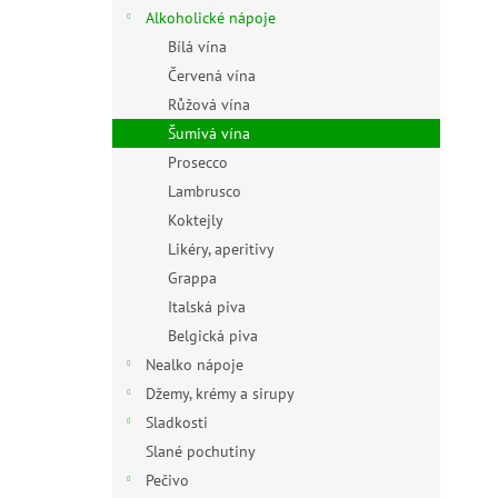
n
Alkoholické nápoje
e
Bílá vína
l
Červená vína
Růžová vína
Šumivá vína
Prosecco
Lambrusco
Koktejly
Likéry, aperitivy
Grappa
Italská piva
Belgická piva
Nealko nápoje
Džemy, krémy a sirupy
Sladkosti
Slané pochutiny
Pečivo