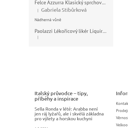
Felce Azzurra Klasický sprchový gel - doccia gel 400ml
Gabriela Stibůrková
|
Hodnocení produktu je 5 z 5 hvězdiček.
Nádherná vůně
Paolazzi Lékořicový likér Liquirizia 24% 0,7L
|
Hodnocení produktu je 5 z 5 hvězdiček.
Z
á
p
a
t
í
Italský průvodce – tipy,
Info
příběhy a inspirace
Kontak
Sella Ronda v létě: Arabba není
Prodej
jen ráj lyžařů, ale i skvělá základna
Věrnos
pro výlety a horskou kuchyni
Velko