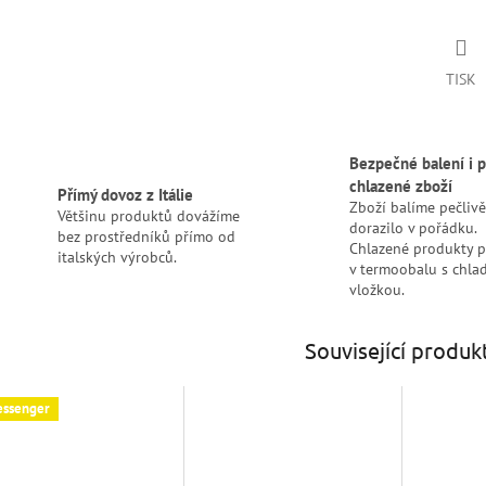
TISK
Bezpečné balení i p
chlazené zboží
Přímý dovoz z Itálie
Zboží balíme pečlivě
Většinu produktů dovážíme
dorazilo v pořádku.
bez prostředníků přímo od
Chlazené produkty 
italských výrobců.
v termoobalu s chlad
vložkou.
Související produk
ssenger