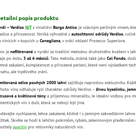
etailní popis produktu
erdi – Verdiso
IGT
z vinařství
Borgo Antico
je vzácným perlivým vínem, kter
radice a přirozenost. Vzniká výhradně z
autochtonní odrůdy Verdiso
, ručně
a vinicích v kopcích u
Conegliana
, v srdci oblasti Prosecco Superiore.
íno je
nefiltrované
a vyrábí se tradiční metodou druhotného kvašení v lah
raje po dobu
3 až 4 měsíců
. Tato metoda, známá také jako
Col Fondo
, dod
emné zakalení, komplexnost a přirozené perlení, které není výsledkem tec
sahu, ale trpělivého zrání.
imitovaná edice pouhých 2000 lahví
zajišťuje naprostou exkluzivitu. Kaž
ohoto vína odhaluje ryzí charakter odrůdy Verdiso –
živou kyselinku, jem
itrusové a květinové tóny
a příjemnou mineralitu. Je ideální volbou pro m
tentických vín s duší, která se nebojí být jiná.
odávejte vychlazené, lehce zakalené, klidně i s jemným zakvedláním lahve
ážitek. Skvěle se hodí k lehčím pokrmům, rybám, zeleninovým předkrmům
eotřelý
aperitiv
pro milovníky naturálních vín.