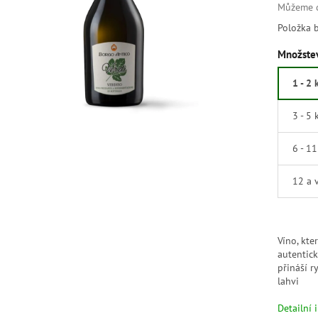
Můžeme d
Položka 
Množstev
1 - 2 
3 - 5 
6 - 1
12 a 
Víno, kte
autentic
přináší r
lahvi
Detailní 