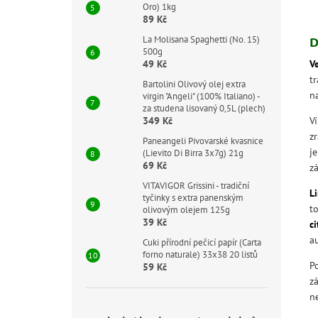
Oro) 1kg
89 Kč
La Molisana Spaghetti (No. 15)
D
500g
49 Kč
V
t
Bartolini Olivový olej extra
n
virgin "Angeli" (100% Italiano) -
za studena lisovaný 0,5L (plech)
349 Kč
V
z
Paneangeli Pivovarské kvasnice
j
(Lievito Di Birra 3x7g) 21g
69 Kč
zá
VITAVIGOR Grissini - tradiční
L
tyčinky s extra panenským
t
olivovým olejem 125g
39 Kč
c
au
Cuki přírodní pečicí papír (Carta
forno naturale) 33x38 20 listů
P
59 Kč
z
n