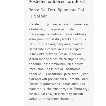
Poslední hodnocení produktů
Rocca Dei Forti Spumante Dolce 11,5% 0,75l
Štěpán
|
Hodnocení produktu je 5 z 5 hvězdiček.
Přátelé dobrých vín, výrobků z vinné révy
a bublinek, tohle jsou naprosto
překvapující a chuťově úžasné bublinky,
které jsem poznal díky lidičkám co žijí v
Itálii. Chuť je svěží, návyková, ovocná.
Ochutnáte a chcete víc a víc a najednou
je lahvinka prázdná. Česká Bohemka,
kterou mnoho z nás má za super a stojí
podobně je z prominutím jen a pouze
"meducínou na kuří oka" . Rozhodně
doporučuji k ochutnání, já se ženou jsme
byli opravdu překvapeni a unešeni. Pozor
"Dolce" je polosuché či polosladké, kdo
máte rádi suché musíte vybrat "Extra dry",
ale to vinař zná, jen jsem tedy suchou
variantu bohužel neochutnal....