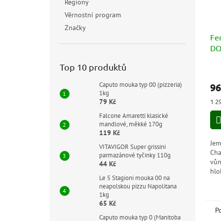
Regiony
Věrnostní program
Značky
Fer
DO
Top 10 produktů
Caputo mouka typ 00 (pizzeria)
96
1kg
Měr
1 29
79 Kč
cen
Falcone Amaretti klasické
mandlové, měkké 170g
119 Kč
Jem
VITAVIGOR Super grissini
Cha
parmazánové tyčinky 110g
vůn
44 Kč
hlo
Le 5 Stagioni mouka 00 na
har
neapolskou pizzu Napolitana
poe
1kg
65 Kč
P
Caputo mouka typ 0 (Manitoba