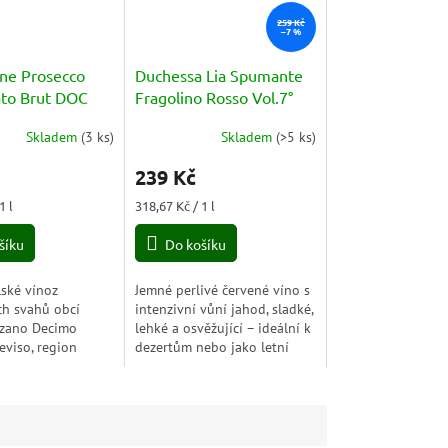
259 Kč
–7 %
ne Prosecco
Duchessa Lia Spumante
ato Brut DOC
Fragolino Rosso Vol.7°
75l
750ml
Skladem
(
3 ks
)
Skladem
(
>5 ks
)
239 Kč
Měrná
1 l
318,67 Kč / 1 l
cena:
šíku
Do košíku
lské vínoz
Jemné perlivé červené víno s
ch svahů obcí
intenzivní vůní jahod, sladké,
zzano Decimo
lehké a osvěžující – ideální k
eviso, region
dezertům nebo jako letní
nezia Giulia
aperitiv.
100% Glera.