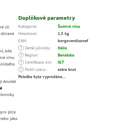
Doplňkové parametry
Kategorie
:
Šumivá vína
é ctí
 sbírané
Hmotnost
:
1.5 kg
EAN
:
borgoverdisonef
?
Země původu
:
Itálie
vi, kde
?
Region
:
Benátsko
ává vínu
?
Certifikace vín
:
IGT
hnického
?
Podíl cukru
:
extra brut
Položka byla vyprodána…
dý doušek
né
ilovníky
 pro plný
 nebo jako