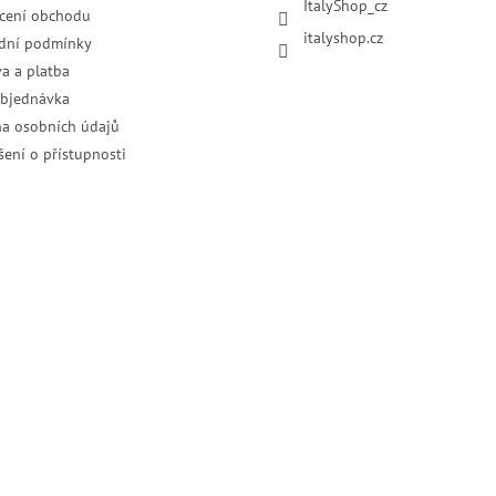
ItalyShop_cz
cení obchodu
italyshop.cz
dní podmínky
a a platba
objednávka
a osobních údajů
šení o přístupnosti