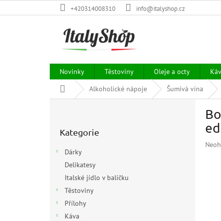
Přejít
+420314008310
info@italyshop.cz
na
obsah
Novinky
Těstoviny
Oleje a octy
Ká
Domů
Alkoholické nápoje
Šumivá vína
P
Bo
o
Přeskočit
s
ed
Kategorie
kategorie
t
Prům
Neoh
r
Dárky
hodn
a
prod
Delikatesy
n
je
Italské jídlo v balíčku
n
0,0
í
Těstoviny
z
p
5
Přílohy
hvězd
a
Káva