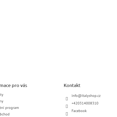
rmace pro vás
Kontakt
ty
info
@
italyshop.cz
ny
+420314008310
tní program
Facebook
obchod