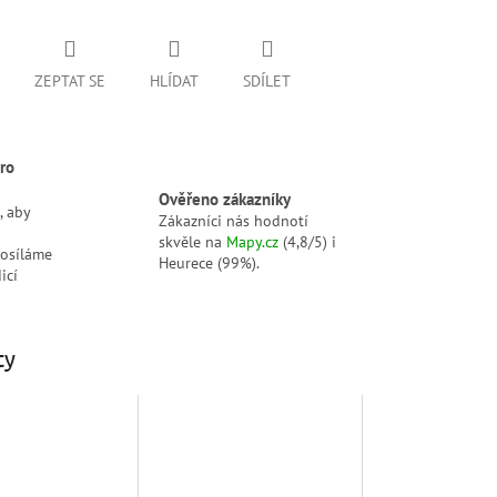
ZEPTAT SE
HLÍDAT
SDÍLET
ro
Ověřeno zákazníky
, aby
Zákazníci nás hodnotí
skvěle na
Mapy.cz
(4,8/5) i
posíláme
Heurece (99%).
icí
ty