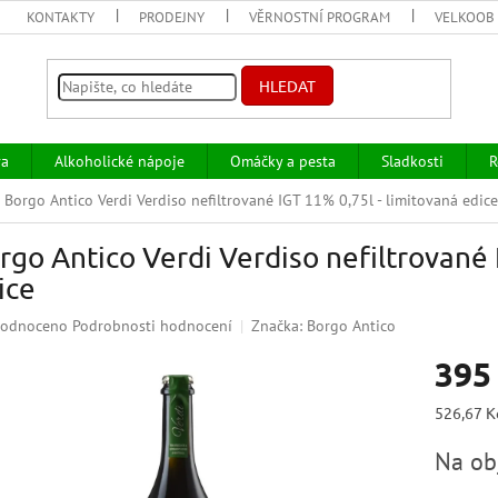
KONTAKTY
PRODEJNY
VĚRNOSTNÍ PROGRAM
VELKOOB
HLEDAT
va
Alkoholické nápoje
Omáčky a pesta
Sladkosti
R
Borgo Antico Verdi Verdiso nefiltrované IGT 11% 0,75l - limitovaná edice
rgo Antico Verdi Verdiso nefiltrované 
ice
ěrné
odnoceno
Podrobnosti hodnocení
Značka:
Borgo Antico
ocení
395
uktu
Měrná
526,67 Kč
cena:
Na ob
iček.