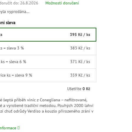
oručit do:
26.8.2026
Možnosti doručení
byla vyprodána…
ní sleva
ks
395 Kč
/ ks
ks = sleva 3 %
383 Kč
/ ks
1 ks = sleva 6 %
371 Kč
/ ks
více ks = sleva 9 %
359 Kč
/ ks
Ušetříte
0 Kč
ré šeptá příběh vinic z Conegliana – nefiltrované,
ké a vyrobené tradiční metodou. Pouhých 2000 lahví
yzí chuť odrůdy Verdiso a kouzlo přirozeného zrání v
informace