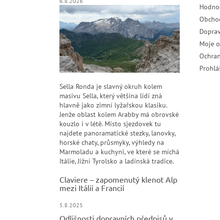
6.8.2026
Hodno
Obcho
Doprav
Moje 
Ochran
Prohlá
Sella Ronda je slavný okruh kolem
masivu Sella, který většina lidí zná
hlavně jako zimní lyžařskou klasiku.
Jenže oblast kolem Arabby má obrovské
kouzlo i v létě. Místo sjezdovek tu
najdete panoramatické stezky, lanovky,
horské chaty, průsmyky, výhledy na
Marmoladu a kuchyni, ve které se míchá
Itálie, Jižní Tyrolsko a ladinská tradice.
Claviere – zapomenutý klenot Alp
mezi Itálií a Francií
5.8.2025
Odlišnosti dopravních předpisů v