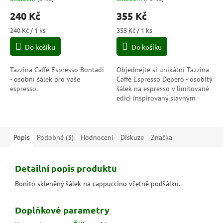
240 Kč
355 Kč
Měrná
Měrná
240 Kč / 1 ks
355 Kč / 1 ks
cena:
cena:
Do košíku
Do košíku
Tazzina Caffé Espresso Bontadi
Objednejte si unikátní Tazzina
- osobní šálek pro vaše
Caffè Espresso Depero - osobitý
espresso.
šálek na espresso v limitované
edici inspirovaný slavným
futuristickým umělcem
Fortunatem Deperem z
Rovereta....
Popis
Podobné (3)
Hodnocení
Diskuze
Značka
Detailní popis produktu
Bonito skleněný šálek na cappuccino včetně podšálku.
Doplňkové parametry