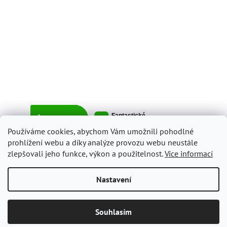
Používáme cookies, abychom Vám umožnili pohodlné
prohlížení webu a díky analýze provozu webu neustále
zlepšovali jeho funkce, výkon a použitelnost.
Více informací
Vytvořil Shoptet
Nastavení
Copyright 2026
ItalyShop.cz
. Všechna práva vyhrazena.
Upravit
Souhlasím
nastavení cookies