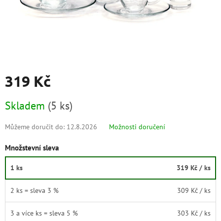
319 Kč
Měrná
Skladem
(
5 ks
)
cena:
Můžeme doručit do:
12.8.2026
Možnosti doručení
Množstevní sleva
1 ks
319 Kč
/ ks
2 ks = sleva 3 %
309 Kč
/ ks
3 a více ks = sleva 5 %
303 Kč
/ ks