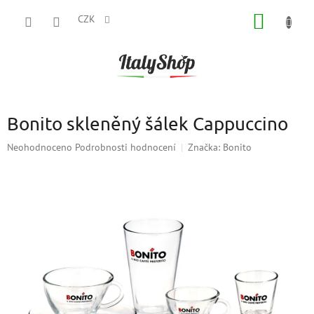
Přejít
NÁKUP
na
CZK
obsah
KOŠÍK
Bonito skleněný šálek Cappuccino
Průměrné
Neohodnoceno
Podrobnosti hodnocení
Značka:
Bonito
hodnocení
produktu
je
0,0
z
5
hvězdiček.