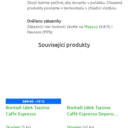
Zboží balíme pečlivě, aby dorazilo v pořádku. Chlazené
produkty posíláme v termoobalu s chladicí vložkou.
Ověřeno zákazníky
Zákazníci nás hodnotí skvěle na
Mapy.cz
(4,8/5) i
Heurece (99%).
Související produkty
269 Kč
–10 %
Bontadi šálek Tazzina
Bontadi šálek Tazzina
Caffe Espresso
Caffé Espresso Depero
(tricolore)
Skladem
(
3 ks
)
Skladem
(
>5 ks
)