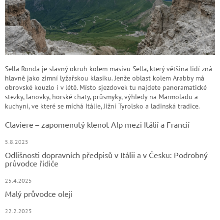
Sella Ronda je slavný okruh kolem masivu Sella, který většina lidí zná
hlavně jako zimní lyžařskou klasiku. Jenže oblast kolem Arabby má
obrovské kouzlo i v létě. Místo sjezdovek tu najdete panoramatické
stezky, lanovky, horské chaty, průsmyky, výhledy na Marmoladu a
kuchyni, ve které se míchá Itálie, Jižní Tyrolsko a ladinská tradice.
Claviere – zapomenutý klenot Alp mezi Itálií a Francií
5.8.2025
Odlišnosti dopravních předpisů v Itálii a v Česku: Podrobný
průvodce řidiče
25.4.2025
Malý průvodce oleji
22.2.2025