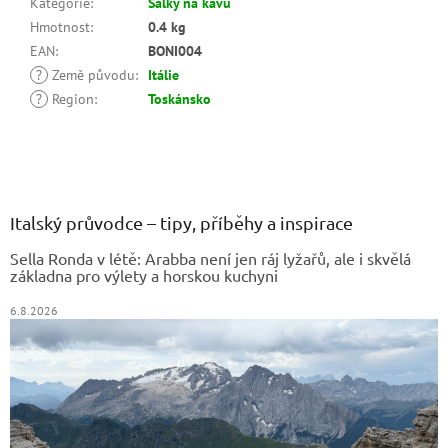
Kategorie
:
Šálky na kávu
Hmotnost
:
0.4 kg
EAN
:
BONI004
?
Země původu
:
Itálie
?
Region
:
Toskánsko
Z
á
p
a
Italský průvodce – tipy, příběhy a inspirace
t
Sella Ronda v létě: Arabba není jen ráj lyžařů, ale i skvělá
í
základna pro výlety a horskou kuchyni
6.8.2026