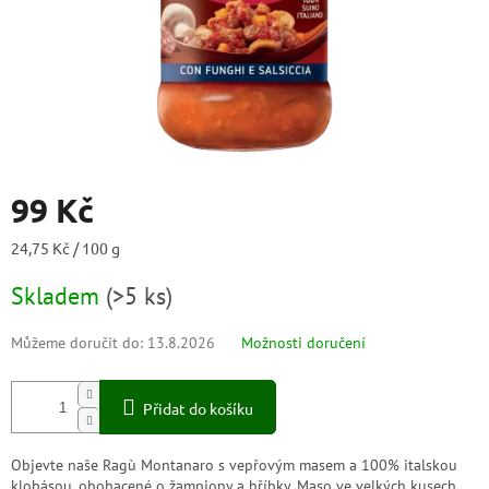
99 Kč
Měrná
24,75 Kč / 100 g
cena:
Skladem
(
>5 ks
)
Můžeme doručit do:
13.8.2026
Možnosti doručení
Přidat do košíku
Objevte naše Ragù Montanaro s vepřovým masem a 100% italskou
klobásou, obohacené o žampiony a hříbky. Maso ve velkých kusech,