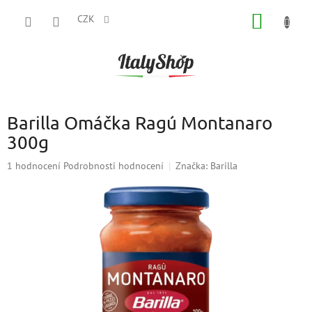
Přejít
NÁKUP
na
CZK
obsah
KOŠÍK
Barilla Omáčka Ragú Montanaro
300g
Průměrné
1 hodnocení
Podrobnosti hodnocení
Značka:
Barilla
hodnocení
produktu
je
5,0
z
5
hvězdiček.