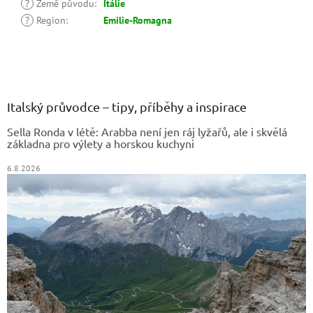
?
Země původu
:
Itálie
?
Region
:
Emilie-Romagna
Z
á
p
a
Italský průvodce – tipy, příběhy a inspirace
t
Sella Ronda v létě: Arabba není jen ráj lyžařů, ale i skvělá
í
základna pro výlety a horskou kuchyni
6.8.2026