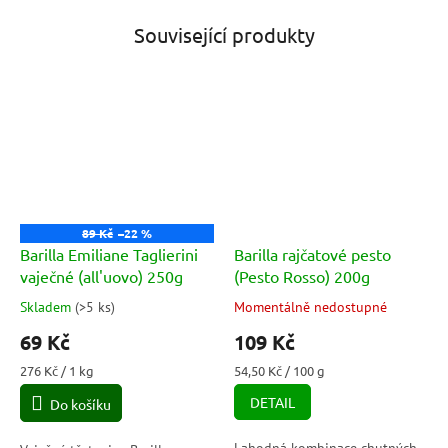
Související produkty
89 Kč
–22 %
Barilla Emiliane Taglierini
Barilla rajčatové pesto
vaječné (all'uovo) 250g
(Pesto Rosso) 200g
Skladem
(
>5 ks
)
Momentálně nedostupné
Průměrné
Průměrné
hodnocení
hodnocení
69 Kč
109 Kč
produktu
produktu
je
je
Měrná
Měrná
276 Kč / 1 kg
54,50 Kč / 100 g
5,0
5,0
cena:
cena:
DETAIL
Do košíku
z
z
5
5
hvězdiček.
hvězdiček.