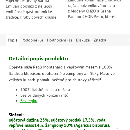
Lahodná kombinace chutných
Vaječné těstoviny Barilla
rajčat, balzamikového octa
Emilian pochází z nejlepší
z Modeny CHZO a Grana
emiliánské gastronomické
Padano CHOP. Pesto, které
tradice. Hrubý povrch krásně
v sobě skrývá vášeň pro
drží omáčku a zvýrazní její
jednoduché a výrazné chutě.
chuť.
Pesto Rosso je...
Popis
Podobné (6)
Hodnocení (1)
Diskuze
Značka
Detailní popis produktu
Objevte naše Ragù Montanaro s vepřovým masem a 100%
italskou klobásou, obohacené o žampiony a hříbky. Maso ve
velkých kusech, pomalu pečené pro chuťový zážitek!
100% italské maso a rajčata
Bez přidaných konzervantů
Bez lepku
Složení:
rajčatová dužina 23%, rajčatový protlak 17,5%, voda,
vepřové maso14%, žampiony 10% (Agaricus bisporus),