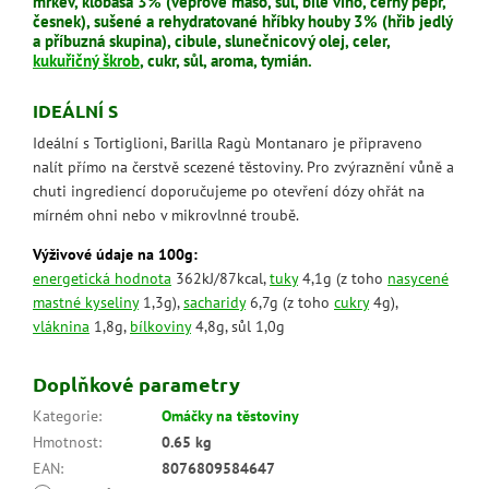
mrkev, klobása 3% (vepřové maso, sůl, bílé víno, černý pepř,
česnek), sušené a rehydratované hříbky houby 3% (hřib jedlý
a příbuzná skupina), cibule, slunečnicový olej, celer,
kukuřičný škrob
, cukr, sůl, aroma, tymián.
IDEÁLNÍ S
Ideální s Tortiglioni, Barilla Ragù Montanaro je připraveno
nalít přímo na čerstvě scezené těstoviny. Pro zvýraznění vůně a
chuti ingrediencí doporučujeme po otevření dózy ohřát na
mírném ohni nebo v mikrovlnné troubě.
Výživové údaje na 100g:
energetická hodnota
362kJ/87kcal,
tuky
4,1g (z toho
nasycené
mastné kyseliny
1,3g),
sacharidy
6,7g (z toho
cukry
4g),
vláknina
1,8g,
bílkoviny
4,8g, sůl 1,0g
Doplňkové parametry
Kategorie
:
Omáčky na těstoviny
Hmotnost
:
0.65 kg
EAN
:
8076809584647