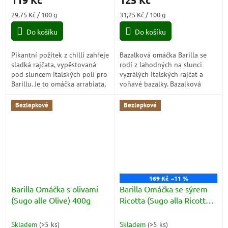
119 Kč
125 Kč
produktu
produktu
je
je
Měrná
Měrná
29,75 Kč / 100 g
31,25 Kč / 100 g
5,0
5,0
cena:
cena:
z
z
Do košíku
Do košíku
5
5
hvězdiček.
hvězdiček.
Pikantní požitek z chilli zahřeje
Bazalková omáčka Barilla se
sladká rajčata, vypěstovaná
rodí z lahodných na slunci
pod sluncem italských polí pro
vyzrálých italských rajčat a
Barillu. Je to omáčka arrabiata,
voňavé bazalky. Bazalková
připravená podle tradice, bez
omáčka Barilla, vytvořená na
přídavku konzervantů,...
základě našich zkušeností v
Bezlepkové
Bezlepkové
kuchyni a...
169 Kč
–11 %
Barilla Omáčka s olivami
Barilla Omáčka se sýrem
(Sugo alle Olive) 400g
Ricotta (Sugo alla Ricotta)
400g
Skladem
(
>5 ks
)
Skladem
(
>5 ks
)