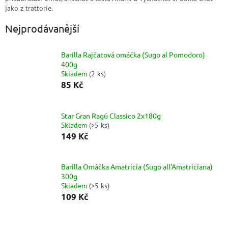
jako z trattorie.
Nejprodávanější
Barilla Rajčatová omáčka (Sugo al Pomodoro)
400g
Skladem
(
2 ks
)
85 Kč
Star Gran Ragú Classico 2x180g
Skladem
(
>5 ks
)
149 Kč
Barilla Omáčka Amatricia (Sugo all'Amatriciana)
300g
Skladem
(
>5 ks
)
109 Kč
Ř