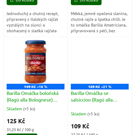
5
5
hvězdiček.
hvězdiček.
Jednoduchý a chutný recept,
Měkká, jemně opečená slanina,
připravený z italských rajčat
chutné rajče a špetka chilli. Je
vyzrálých na slunci a
to omáčka Barilla Amatriciana,
obohacený o sladká rajčata
připravovaná s péčí, bez
Datterini. Rajčatová omáčka
přidání konzervantů.
Barilla, připravená podle
Připravené dát svým
tradice, bez...
těstovinám chuť...
149 Kč
–16 %
139 Kč
–21 %
Barilla Omáčka boloňská
Barilla Omáčka se
(Ragú alla Bolognese)
salsicciou (Ragú alla
300g
Salsiccia) 300g
Skladem
(
>5 ks
)
Průměrné
Skladem
(
>5 ks
)
hodnocení
125 Kč
produktu
109 Kč
je
Měrná
31,25 Kč / 100 g
5,0
cena:
Měrná
27,25 Kč / 100 g