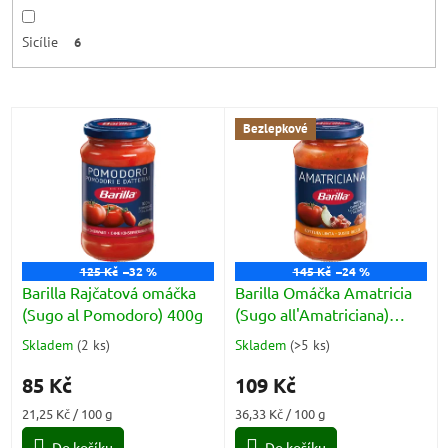
Sicílie
6
V
Bezlepkové
ý
p
i
s
p
r
o
125 Kč
–32 %
145 Kč
–24 %
d
Barilla Rajčatová omáčka
Barilla Omáčka Amatricia
u
(Sugo al Pomodoro) 400g
(Sugo all'Amatriciana)
k
300g
Skladem
(
2 ks
)
Skladem
(
>5 ks
)
Průměrné
Průměrné
t
hodnocení
hodnocení
ů
85 Kč
109 Kč
produktu
produktu
je
je
Měrná
Měrná
21,25 Kč / 100 g
36,33 Kč / 100 g
5,0
5,0
cena:
cena:
z
z
Do košíku
Do košíku