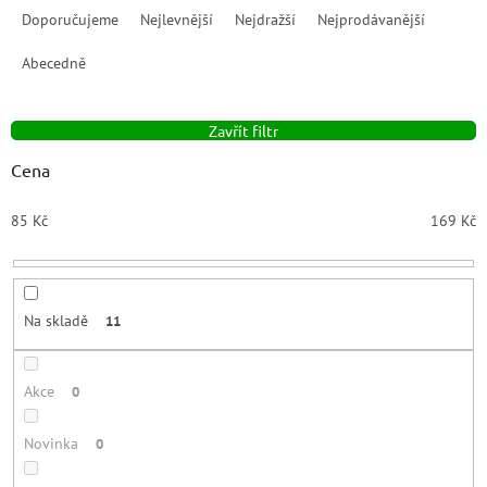
a
Doporučujeme
Nejlevnější
Nejdražší
Nejprodávanější
z
e
Abecedně
n
í
Zavřít filtr
p
r
Cena
o
d
85
Kč
169
Kč
u
k
t
ů
Na skladě
11
Akce
0
Novinka
0