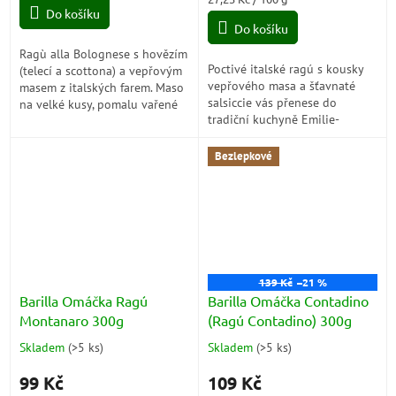
z
Do košíku
cena:
5
Do košíku
hvězdiček.
Ragù alla Bolognese s hovězím
Poctivé italské ragú s kousky
(telecí a scottona) a vepřovým
vepřového masa a šťavnaté
masem z italských farem. Maso
salsiccie vás přenese do
na velké kusy, pomalu vařené
tradiční kuchyně Emilie-
pro jedinečnou chuť!
Romagni, kde se omáčky vaří
pomalu a s láskou. Intenzivní
Bezlepkové
chuť masa,...
139 Kč
–21 %
Barilla Omáčka Ragú
Barilla Omáčka Contadino
Montanaro 300g
(Ragú Contadino) 300g
Skladem
(
>5 ks
)
Skladem
(
>5 ks
)
Průměrné
Průměrné
hodnocení
hodnocení
99 Kč
109 Kč
produktu
produktu