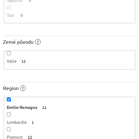
Sapurilli
0
Star
0
Země původu
?
Itálie
11
Region
?
Emilie-Romagna
11
Lombardie
1
Piemont
12