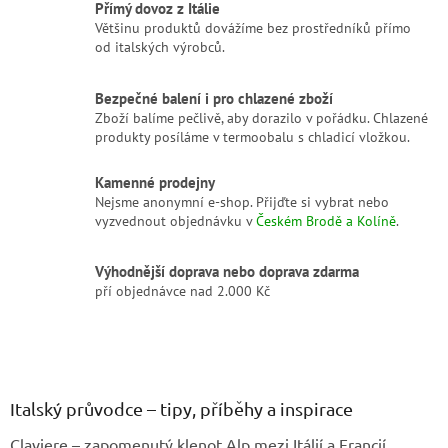
Přímý dovoz z Itálie
v
Většinu produktů dovážíme bez prostředníků přímo
k
od italských výrobců.
y
v
ý
Bezpečné balení i pro chlazené zboží
p
Zboží balíme pečlivě, aby dorazilo v pořádku. Chlazené
i
produkty posíláme v termoobalu s chladicí vložkou.
s
u
Kamenné prodejny
Nejsme anonymní e-shop. Přijďte si vybrat nebo
vyzvednout objednávku v
Českém Brodě a Kolíně
.
Výhodnější doprava nebo doprava zdarma
pří objednávce nad 2.000 Kč
Z
á
p
a
Italský průvodce – tipy, příběhy a inspirace
t
Claviere – zapomenutý klenot Alp mezi Itálií a Francií