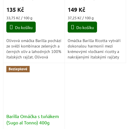
135 Kč
149 Kč
Měrná
Měrná
33,75 Kč / 100 g
37,25 Kč / 100 g
cena:
cena:
Do košíku
Do košíku
Olivová omáčka Barilla pochází
Omáčka Barilla Ricotta vytváří
ze svěží kombinace zelených a
dokonalou harmonii mezi
černých oliv a lahodných 100%
krémovými vločkami ricotty a
italských rajčat. Olivová
nakrájenými italskými rajčaty
omáčka Barilla, připravená
pro lehký a chutný recept. Tak
podle tradice, bez přidání...
se zrodila jednoduchá omáčka
Bezlepkové
s...
Barilla Omáčka s tuňákem
(Sugo al Tonno) 400g