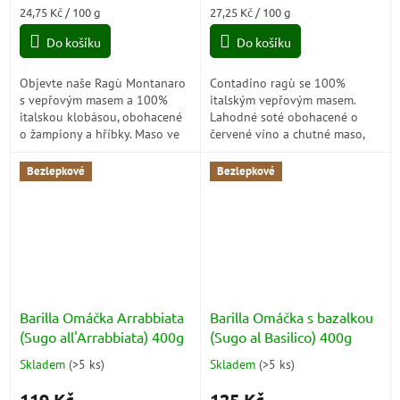
je
je
Měrná
Měrná
24,75 Kč / 100 g
27,25 Kč / 100 g
5,0
5,0
cena:
cena:
z
z
Do košíku
Do košíku
5
5
hvězdiček.
hvězdiček.
Objevte naše Ragù Montanaro
Contadino ragù se 100%
s vepřovým masem a 100%
italským vepřovým masem.
italskou klobásou, obohacené
Lahodné soté obohacené o
o žampiony a hříbky. Maso ve
červené víno a chutné maso,
velkých kusech, pomalu pečené
velké kousky, vařené pomalu,
pro chuťový zážitek!
pro nezapomenutelný zážitek!
Bezlepkové
Bezlepkové
Barilla Omáčka Arrabbiata
Barilla Omáčka s bazalkou
(Sugo all'Arrabbiata) 400g
(Sugo al Basilico) 400g
Skladem
(
>5 ks
)
Skladem
(
>5 ks
)
Průměrné
Průměrné
hodnocení
hodnocení