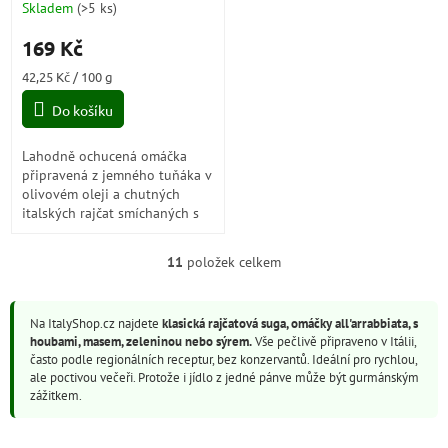
Skladem
(
>5 ks
)
Průměrné
hodnocení
169 Kč
produktu
je
Měrná
42,25 Kč / 100 g
5,0
cena:
z
Do košíku
5
hvězdiček.
Lahodně ochucená omáčka
připravená z jemného tuňáka v
olivovém oleji a chutných
italských rajčat smíchaných s
bílým vínem. Omáčka s
tuňákem Barilla, vytvořená na
11
položek celkem
O
základě našich...
v
l
Na ItalyShop.cz najdete
klasická rajčatová suga, omáčky all'arrabbiata, s
á
houbami, masem, zeleninou nebo sýrem.
Vše pečlivě připraveno v Itálii,
d
často podle regionálních receptur, bez konzervantů. Ideální pro rychlou,
a
ale poctivou večeři. Protože i jídlo z jedné pánve může být gurmánským
c
zážitkem.
í
p
r