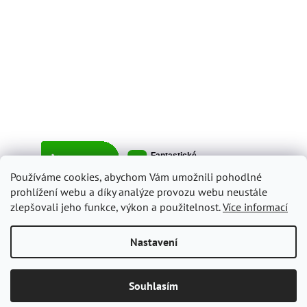
Používáme cookies, abychom Vám umožnili pohodlné
prohlížení webu a díky analýze provozu webu neustále
zlepšovali jeho funkce, výkon a použitelnost.
Více informací
Vytvořil Shoptet
Nastavení
Copyright 2026
ItalyShop.cz
. Všechna práva vyhrazena.
Upravit
Souhlasím
nastavení cookies