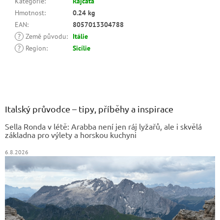
Kategorie
:
Rajčata
Hmotnost
:
0.24 kg
EAN
:
8057013304788
?
Země původu
:
Itálie
?
Region
:
Sicílie
Z
á
p
a
Italský průvodce – tipy, příběhy a inspirace
t
Sella Ronda v létě: Arabba není jen ráj lyžařů, ale i skvělá
í
základna pro výlety a horskou kuchyni
6.8.2026