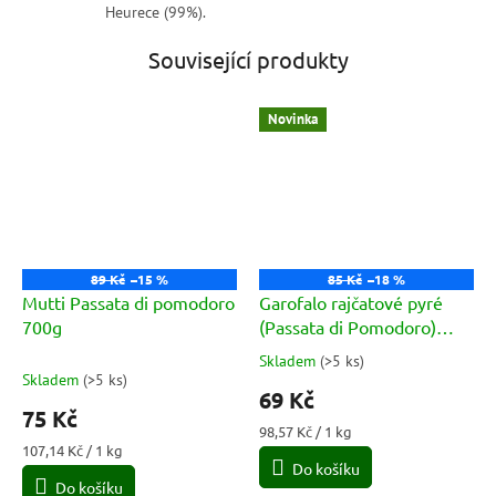
Heurece (99%).
Související produkty
Novinka
89 Kč
–15 %
85 Kč
–18 %
Mutti Passata di pomodoro
Garofalo rajčatové pyré
700g
(Passata di Pomodoro)
700g
Skladem
(
>5 ks
)
Průměrné
Skladem
(
>5 ks
)
hodnocení
69 Kč
produktu
75 Kč
je
Měrná
98,57 Kč / 1 kg
5,0
Měrná
cena:
107,14 Kč / 1 kg
cena:
Do košíku
z
Do košíku
5