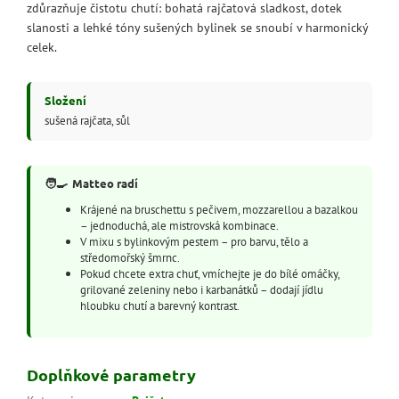
zdůrazňuje čistotu chutí: bohatá rajčatová sladkost, dotek
slanosti a lehké tóny sušených bylinek se snoubí v harmonický
celek.
Složení
sušená rajčata, sůl
🧑‍🍳
Matteo radí
Krájené na bruschettu s pečivem, mozzarellou a bazalkou
– jednoduchá, ale mistrovská kombinace.
V mixu s bylinkovým pestem – pro barvu, tělo a
středomořský šmrnc.
Pokud chcete extra chuť, vmíchejte je do bílé omáčky,
grilované zeleniny nebo i karbanátků – dodají jídlu
hloubku chutí a barevný kontrast.
Doplňkové parametry