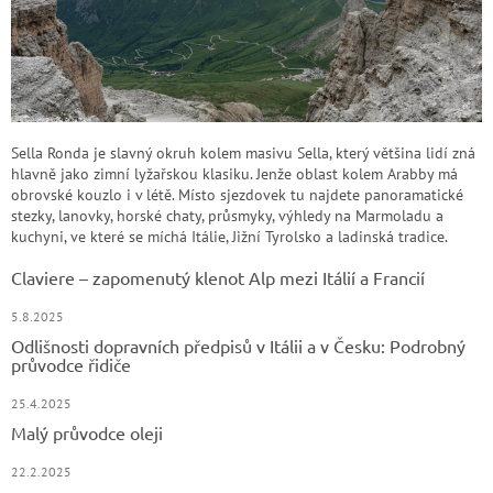
Sella Ronda je slavný okruh kolem masivu Sella, který většina lidí zná
hlavně jako zimní lyžařskou klasiku. Jenže oblast kolem Arabby má
obrovské kouzlo i v létě. Místo sjezdovek tu najdete panoramatické
stezky, lanovky, horské chaty, průsmyky, výhledy na Marmoladu a
kuchyni, ve které se míchá Itálie, Jižní Tyrolsko a ladinská tradice.
Claviere – zapomenutý klenot Alp mezi Itálií a Francií
5.8.2025
Odlišnosti dopravních předpisů v Itálii a v Česku: Podrobný
průvodce řidiče
25.4.2025
Malý průvodce oleji
22.2.2025