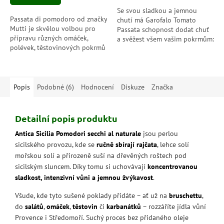
hvězdiček.
Se svou sladkou a jemnou
Passata di pomodoro od značky
chutí má Garofalo Tomato
Mutti je skvělou volbou pro
Passata schopnost dodat chuť
přípravu různých omáček,
a svěžest všem vašim pokrmům:
polévek, těstovinových pokrmů
receptům založeným na bílém
a dalších jídel, která vyžadují
mase, červeném mase nebo...
bohatou a vyváženou
rajčatovou...
Popis
Podobné (6)
Hodnocení
Diskuze
Značka
Detailní popis produktu
Antica Sicilia Pomodori secchi al naturale
jsou perlou
sicilského provozu, kde se
ručně sbírají rajčata
, lehce solí
mořskou solí a přirozeně suší na dřevěných roštech pod
sicilským sluncem. Díky tomu si uchovávají
koncentrovanou
sladkost, intenzivní vůni a jemnou žvýkavost
.
Všude, kde tyto sušené poklady přidáte – ať už na
bruschettu
,
do
salátů
,
omáček
,
těstovin
či
karbanátků
– rozzáříte jídla vůní
Provence i Středomoří. Suchý proces bez přidaného oleje