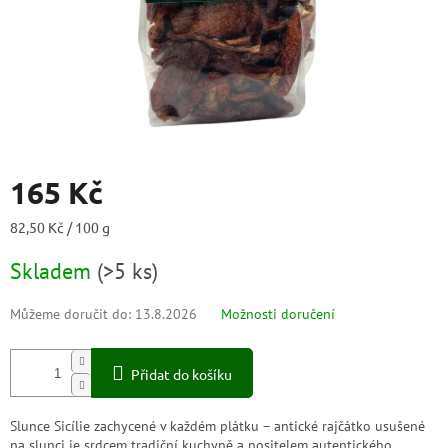
165 Kč
Měrná
82,50 Kč / 100 g
cena:
Skladem
(
>5 ks
)
Můžeme doručit do:
13.8.2026
Možnosti doručení
Přidat do košíku
Slunce Sicílie zachycené v každém plátku – antické rajčátko usušené
na slunci je srdcem tradiční kuchyně a nositelem autentického