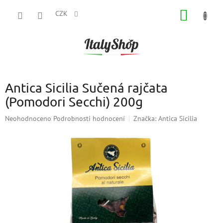
Přejít
NÁKUP
na
CZK
obsah
KOŠÍK
Antica Sicilia Sučená rajčata
(Pomodori Secchi) 200g
Průměrné
Neohodnoceno
Podrobnosti hodnocení
Značka:
Antica Sicilia
hodnocení
produktu
je
0,0
z
5
hvězdiček.