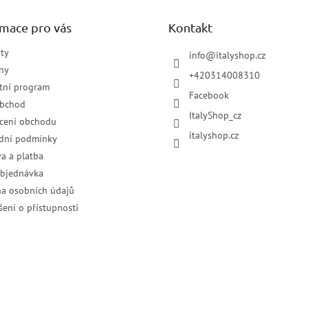
rmace pro vás
Kontakt
ty
info
@
italyshop.cz
ny
+420314008310
tní program
Facebook
obchod
ItalyShop_cz
cení obchodu
italyshop.cz
dní podmínky
a a platba
objednávka
a osobních údajů
šení o přístupnosti