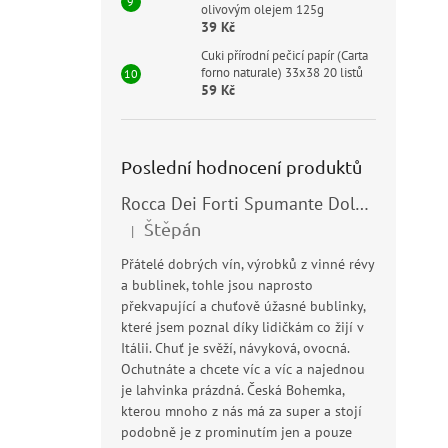
olivovým olejem 125g
39 Kč
Cuki přírodní pečicí papír (Carta
forno naturale) 33x38 20 listů
59 Kč
Poslední hodnocení produktů
Rocca Dei Forti Spumante Dolce 11,5% 0,75l
Štěpán
|
Hodnocení produktu je 5 z 5 hvězdiček.
Přátelé dobrých vín, výrobků z vinné révy
a bublinek, tohle jsou naprosto
překvapující a chuťově úžasné bublinky,
které jsem poznal díky lidičkám co žijí v
Itálii. Chuť je svěží, návyková, ovocná.
Ochutnáte a chcete víc a víc a najednou
je lahvinka prázdná. Česká Bohemka,
kterou mnoho z nás má za super a stojí
podobně je z prominutím jen a pouze