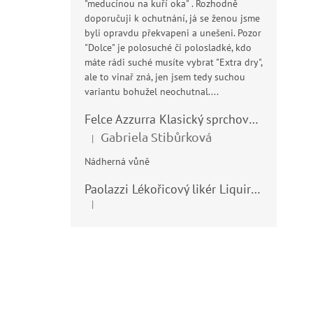
"meducínou na kuří oka" . Rozhodně
doporučuji k ochutnání, já se ženou jsme
byli opravdu překvapeni a unešeni. Pozor
"Dolce" je polosuché či polosladké, kdo
máte rádi suché musíte vybrat "Extra dry",
ale to vinař zná, jen jsem tedy suchou
variantu bohužel neochutnal....
Felce Azzurra Klasický sprchový gel - doccia gel 400ml
Gabriela Stibůrková
|
Hodnocení produktu je 5 z 5 hvězdiček.
Nádherná vůně
Paolazzi Lékořicový likér Liquirizia 24% 0,7L
|
Hodnocení produktu je 5 z 5 hvězdiček.
Z
á
p
a
t
í