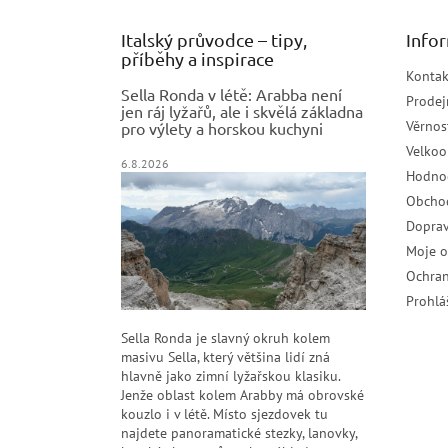
Italský průvodce – tipy,
Info
příběhy a inspirace
Kontak
Sella Ronda v létě: Arabba není
Prodej
jen ráj lyžařů, ale i skvělá základna
Věrnos
pro výlety a horskou kuchyni
Velko
6.8.2026
Hodno
Obcho
Doprav
Moje 
Ochran
Prohlá
Sella Ronda je slavný okruh kolem
masivu Sella, který většina lidí zná
hlavně jako zimní lyžařskou klasiku.
Jenže oblast kolem Arabby má obrovské
kouzlo i v létě. Místo sjezdovek tu
najdete panoramatické stezky, lanovky,