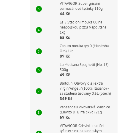
VITAVIGOR Super grissini
parmazánové tyčinky 110g
44 Kč
Le 5 Stagioni mouka 00 na
neapolskou pizzu Napolitana
1kg
65 Kč
Caputo mouka typ 0 (Manitoba
Oro) 1kg
89 Kč
La Molisana Spaghetti (No. 15)
500g
49 Kč
Bartolini Olivový olej extra
virgin "Angeli" (100% Italiano) -
za studena lisovaný 0,5L (plech)
349 Kč
Paneangeli Pivovarské kvasnice
(Lievito Di Birra 3x7g) 21g
69 Kč
VITAVIGOR Grissini - tradiční
tyčinky s extra panenským