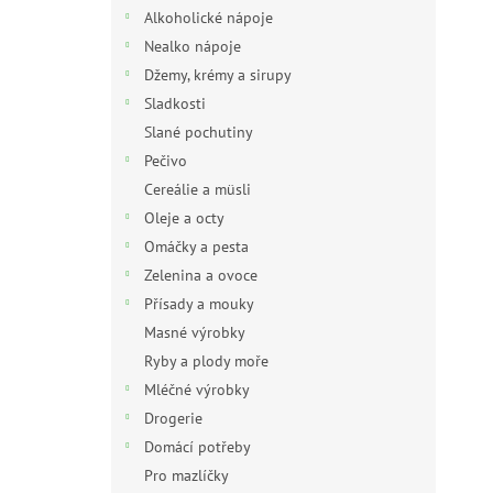
n
Alkoholické nápoje
e
Nealko nápoje
l
Džemy, krémy a sirupy
Sladkosti
Slané pochutiny
Pečivo
Cereálie a müsli
Oleje a octy
Omáčky a pesta
Zelenina a ovoce
Přísady a mouky
Masné výrobky
Ryby a plody moře
Mléčné výrobky
Drogerie
Domácí potřeby
Pro mazlíčky