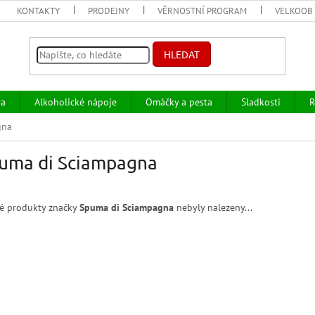
KONTAKTY
PRODEJNY
VĚRNOSTNÍ PROGRAM
VELKOOB
HLEDAT
va
Alkoholické nápoje
Omáčky a pesta
Sladkosti
R
gna
uma di Sciampagna
é produkty značky
Spuma di Sciampagna
nebyly nalezeny...