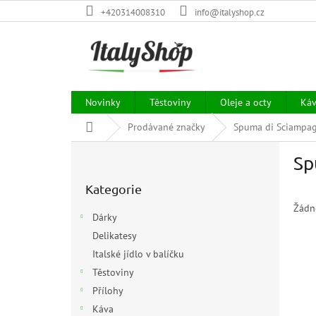
Přejít
+420314008310
info@italyshop.cz
na
obsah
Novinky
Těstoviny
Oleje a octy
Ká
Domů
Prodávané značky
Spuma di Sciampa
P
Sp
o
Přeskočit
s
Kategorie
kategorie
t
r
Žádn
Dárky
a
Delikatesy
n
Italské jídlo v balíčku
n
í
Těstoviny
p
Přílohy
a
Káva