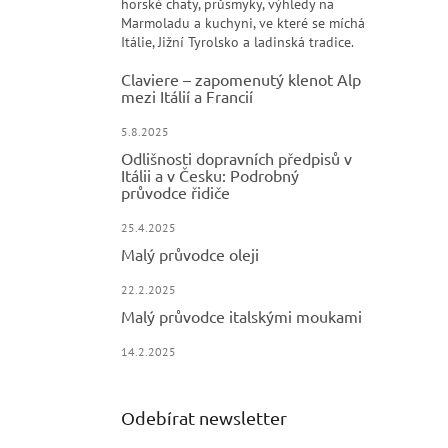
horské chaty, průsmyky, výhledy na
Marmoladu a kuchyni, ve které se míchá
Itálie, Jižní Tyrolsko a ladinská tradice.
Claviere – zapomenutý klenot Alp
mezi Itálií a Francií
5.8.2025
Odlišnosti dopravních předpisů v
Itálii a v Česku: Podrobný
průvodce řidiče
25.4.2025
Malý průvodce oleji
22.2.2025
Malý průvodce italskými moukami
14.2.2025
Odebírat newsletter