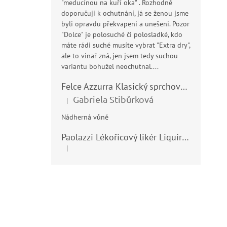
"meducínou na kuří oka" . Rozhodně
doporučuji k ochutnání, já se ženou jsme
byli opravdu překvapeni a unešeni. Pozor
"Dolce" je polosuché či polosladké, kdo
máte rádi suché musíte vybrat "Extra dry",
ale to vinař zná, jen jsem tedy suchou
variantu bohužel neochutnal....
Felce Azzurra Klasický sprchový gel - doccia gel 400ml
Gabriela Stibůrková
|
Hodnocení produktu je 5 z 5 hvězdiček.
Nádherná vůně
Paolazzi Lékořicový likér Liquirizia 24% 0,7L
|
Hodnocení produktu je 5 z 5 hvězdiček.
Z
á
p
a
t
í