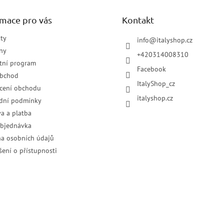
rmace pro vás
Kontakt
ty
info
@
italyshop.cz
ny
+420314008310
tní program
Facebook
obchod
ItalyShop_cz
cení obchodu
italyshop.cz
dní podmínky
a a platba
objednávka
a osobních údajů
šení o přístupnosti