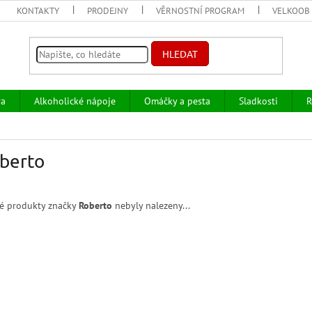
KONTAKTY
PRODEJNY
VĚRNOSTNÍ PROGRAM
VELKOOB
HLEDAT
va
Alkoholické nápoje
Omáčky a pesta
Sladkosti
R
berto
é produkty značky
Roberto
nebyly nalezeny...