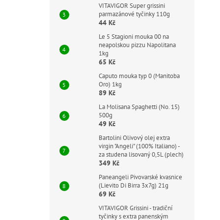
VITAVIGOR Super grissini
parmazánové tyčinky 110g
44 Kč
Le 5 Stagioni mouka 00 na
neapolskou pizzu Napolitana
1kg
65 Kč
Caputo mouka typ 0 (Manitoba
Oro) 1kg
89 Kč
La Molisana Spaghetti (No. 15)
500g
49 Kč
Bartolini Olivový olej extra
virgin "Angeli" (100% Italiano) -
za studena lisovaný 0,5L (plech)
349 Kč
Paneangeli Pivovarské kvasnice
(Lievito Di Birra 3x7g) 21g
69 Kč
VITAVIGOR Grissini - tradiční
tyčinky s extra panenským