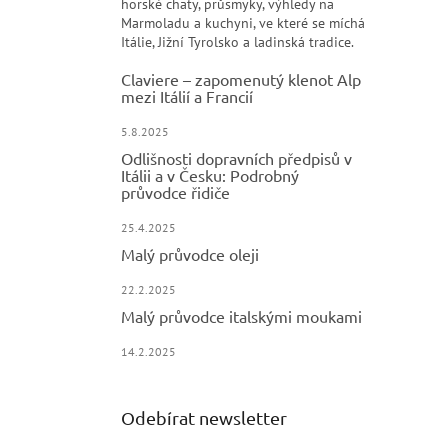
horské chaty, průsmyky, výhledy na
Marmoladu a kuchyni, ve které se míchá
Itálie, Jižní Tyrolsko a ladinská tradice.
Claviere – zapomenutý klenot Alp
mezi Itálií a Francií
5.8.2025
Odlišnosti dopravních předpisů v
Itálii a v Česku: Podrobný
průvodce řidiče
25.4.2025
Malý průvodce oleji
22.2.2025
Malý průvodce italskými moukami
14.2.2025
Odebírat newsletter