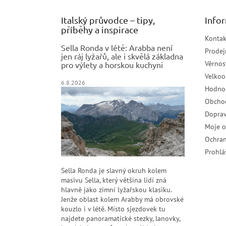
Italský průvodce – tipy,
Info
příběhy a inspirace
Kontak
Sella Ronda v létě: Arabba není
Prodej
jen ráj lyžařů, ale i skvělá základna
Věrnos
pro výlety a horskou kuchyni
Velko
6.8.2026
Hodno
Obcho
Doprav
Moje 
Ochran
Prohlá
Sella Ronda je slavný okruh kolem
masivu Sella, který většina lidí zná
hlavně jako zimní lyžařskou klasiku.
Jenže oblast kolem Arabby má obrovské
kouzlo i v létě. Místo sjezdovek tu
najdete panoramatické stezky, lanovky,