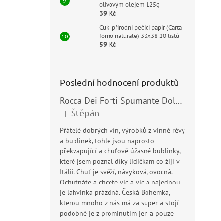
olivovým olejem 125g
39 Kč
Cuki přírodní pečicí papír (Carta
forno naturale) 33x38 20 listů
59 Kč
Poslední hodnocení produktů
Rocca Dei Forti Spumante Dolce 11,5% 0,75l
Štěpán
|
Hodnocení produktu je 5 z 5 hvězdiček.
Přátelé dobrých vín, výrobků z vinné révy
a bublinek, tohle jsou naprosto
překvapující a chuťově úžasné bublinky,
které jsem poznal díky lidičkám co žijí v
Itálii. Chuť je svěží, návyková, ovocná.
Ochutnáte a chcete víc a víc a najednou
je lahvinka prázdná. Česká Bohemka,
kterou mnoho z nás má za super a stojí
podobně je z prominutím jen a pouze