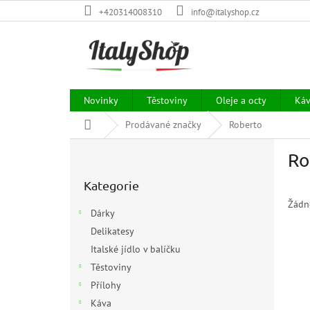
Přejít
+420314008310
info@italyshop.cz
na
obsah
Novinky
Těstoviny
Oleje a octy
Ká
Domů
Prodávané značky
Roberto
P
Ro
o
Přeskočit
s
Kategorie
kategorie
t
r
Žádn
Dárky
a
Delikatesy
n
Italské jídlo v balíčku
n
í
Těstoviny
p
Přílohy
a
Káva