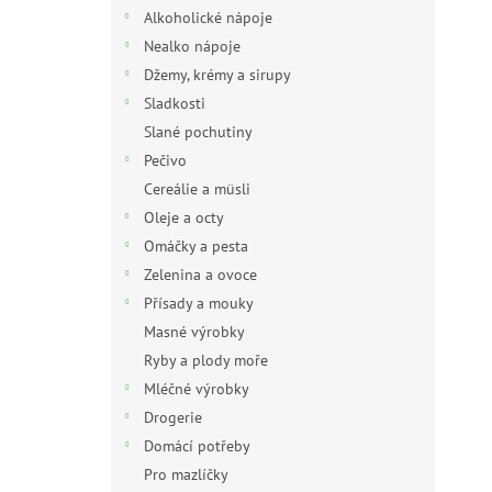
n
Alkoholické nápoje
e
Nealko nápoje
l
Džemy, krémy a sirupy
Sladkosti
Slané pochutiny
Pečivo
Cereálie a müsli
Oleje a octy
Omáčky a pesta
Zelenina a ovoce
Přísady a mouky
Masné výrobky
Ryby a plody moře
Mléčné výrobky
Drogerie
Domácí potřeby
Pro mazlíčky