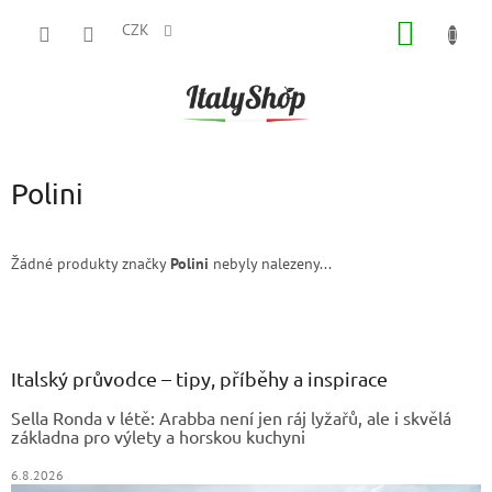
Přejít
NÁKUP
na
CZK
obsah
KOŠÍK
Polini
Žádné produkty značky
Polini
nebyly nalezeny...
Z
á
p
a
Italský průvodce – tipy, příběhy a inspirace
t
Sella Ronda v létě: Arabba není jen ráj lyžařů, ale i skvělá
í
základna pro výlety a horskou kuchyni
6.8.2026