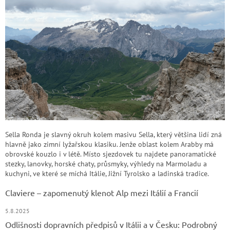
Sella Ronda je slavný okruh kolem masivu Sella, který většina lidí zná
hlavně jako zimní lyžařskou klasiku. Jenže oblast kolem Arabby má
obrovské kouzlo i v létě. Místo sjezdovek tu najdete panoramatické
stezky, lanovky, horské chaty, průsmyky, výhledy na Marmoladu a
kuchyni, ve které se míchá Itálie, Jižní Tyrolsko a ladinská tradice.
Claviere – zapomenutý klenot Alp mezi Itálií a Francií
5.8.2025
Odlišnosti dopravních předpisů v Itálii a v Česku: Podrobný