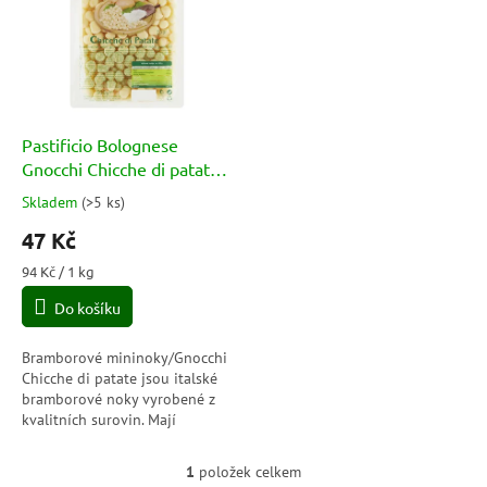
p
o
i
d
s
u
p
k
r
t
o
ů
d
Pastificio Bolognese
u
Gnocchi Chicche di patate -
k
bramborové mininoky
Skladem
(
>5 ks
)
Průměrné
t
500g
hodnocení
47 Kč
ů
produktu
je
Měrná
94 Kč / 1 kg
5,0
cena:
Do košíku
z
5
hvězdiček.
Bramborové mininoky/Gnocchi
Chicche di patate jsou italské
bramborové noky vyrobené z
kvalitních surovin. Mají
lahodnou chuť a jsou skvělou
alternativou k těstovinám.
1
položek celkem
O
Balení...