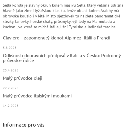
Sella Ronda je slavný okruh kolem masivu Sella, který většina lidí zná
hlavně jako zimní lyžařskou klasiku. Jenže oblast kolem Arabby má
obrovské kouzlo i v létě. Místo sjezdovek tu najdete panoramatické
stezky, lanovky, horské chaty, průsmyky, výhledy na Marmoladu a
kuchyni, ve které se míchá Itálie, Jižní Tyrolsko a ladinská tradice.
Claviere – zapomenutý klenot Alp mezi Itálií a Francií
5.8.2025
Odlišnosti dopravních předpisů v Itálii a v Česku: Podrobný
průvodce řidiče
25.4.2025
Malý průvodce oleji
22.2.2025
Malý průvodce italskými moukami
14.2.2025
Informace pro vás