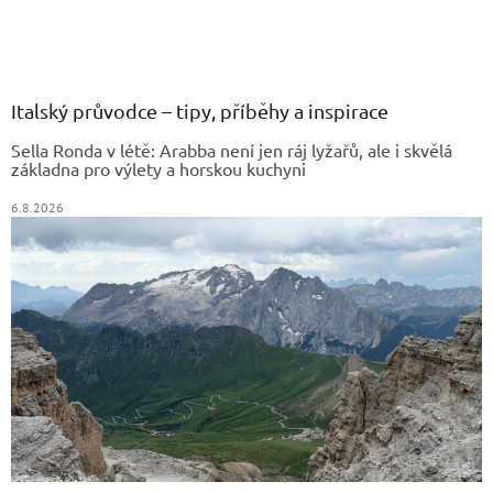
v
Z
l
á
á
d
p
a
a
Italský průvodce – tipy, příběhy a inspirace
c
t
í
Sella Ronda v létě: Arabba není jen ráj lyžařů, ale i skvělá
í
p
základna pro výlety a horskou kuchyni
r
v
6.8.2026
k
y
v
ý
p
i
s
u