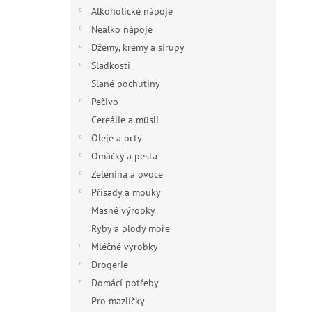
n
Alkoholické nápoje
e
Nealko nápoje
l
Džemy, krémy a sirupy
Sladkosti
Slané pochutiny
Pečivo
Cereálie a müsli
Oleje a octy
Omáčky a pesta
Zelenina a ovoce
Přísady a mouky
Masné výrobky
Ryby a plody moře
Mléčné výrobky
Drogerie
Domácí potřeby
Pro mazlíčky