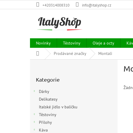
Přejít
+420314008310
info@italyshop.cz
na
obsah
Novinky
Těstoviny
Oleje a octy
Ká
Domů
Prodávané značky
Montali
P
Mo
o
Přeskočit
s
Kategorie
kategorie
t
r
Žádn
Dárky
a
Delikatesy
n
Italské jídlo v balíčku
n
í
Těstoviny
p
Přílohy
a
Káva