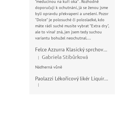
"meducínou na kuří oka" . Rozhodně
doporučuji k ochutnání, já se ženou jsme
byli opravdu překvapeni a unešeni. Pozor
"Dolce" je polosuché či polosladké, kdo
máte rádi suché musíte vybrat "Extra dry",
ale to vinař zná, jen jsem tedy suchou
variantu bohužel neochutnal....
Felce Azzurra Klasický sprchový gel - doccia gel 400ml
Gabriela Stibůrková
|
Hodnocení produktu je 5 z 5 hvězdiček.
Nádherná vůně
Paolazzi Lékořicový likér Liquirizia 24% 0,7L
|
Hodnocení produktu je 5 z 5 hvězdiček.
Z
á
p
a
t
í