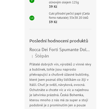
olivovým olejem 125g
39 Kč
Cuki přírodní pečicí papír (Carta
forno naturale) 33x38 20 listů
59 Kč
Poslední hodnocení produktů
Rocca Dei Forti Spumante Dolce 11,5% 0,75l
Štěpán
|
Hodnocení produktu je 5 z 5 hvězdiček.
Přátelé dobrých vín, výrobků z vinné révy
a bublinek, tohle jsou naprosto
překvapující a chuťově úžasné bublinky,
které jsem poznal díky lidičkám co žijí v
Itálii. Chuť je svěží, návyková, ovocná.
Ochutnáte a chcete víc a víc a najednou
je lahvinka prázdná. Česká Bohemka,
kterou mnoho z nás má za super a stojí
podobně je z prominutím jen a pouze