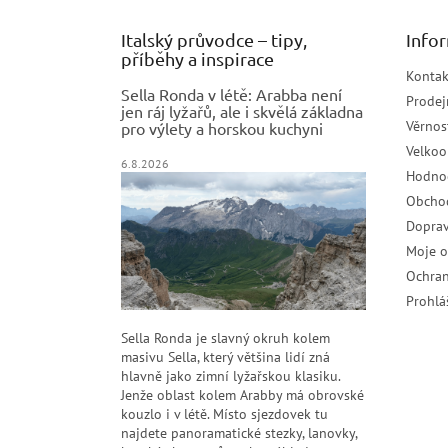
Italský průvodce – tipy,
Info
příběhy a inspirace
Kontak
Sella Ronda v létě: Arabba není
Prodej
jen ráj lyžařů, ale i skvělá základna
Věrnos
pro výlety a horskou kuchyni
Velko
6.8.2026
Hodno
Obcho
Doprav
Moje 
Ochran
Prohlá
Sella Ronda je slavný okruh kolem
masivu Sella, který většina lidí zná
hlavně jako zimní lyžařskou klasiku.
Jenže oblast kolem Arabby má obrovské
kouzlo i v létě. Místo sjezdovek tu
najdete panoramatické stezky, lanovky,