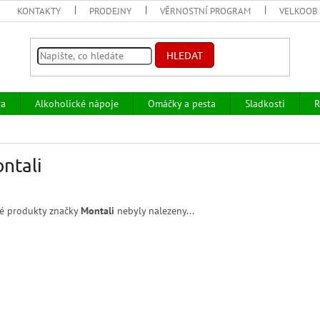
KONTAKTY
PRODEJNY
VĚRNOSTNÍ PROGRAM
VELKOOB
HLEDAT
va
Alkoholické nápoje
Omáčky a pesta
Sladkosti
R
ntali
é produkty značky
Montali
nebyly nalezeny...