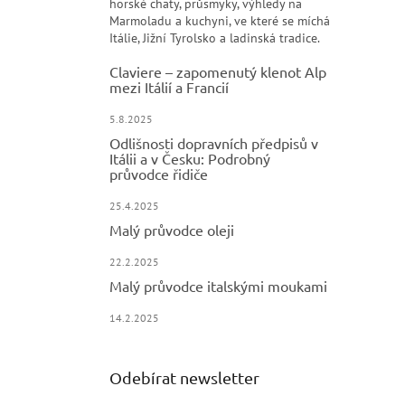
horské chaty, průsmyky, výhledy na
Marmoladu a kuchyni, ve které se míchá
Itálie, Jižní Tyrolsko a ladinská tradice.
Claviere – zapomenutý klenot Alp
mezi Itálií a Francií
5.8.2025
Odlišnosti dopravních předpisů v
Itálii a v Česku: Podrobný
průvodce řidiče
25.4.2025
Malý průvodce oleji
22.2.2025
Malý průvodce italskými moukami
14.2.2025
Odebírat newsletter