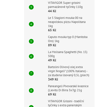
VITAVIGOR Super grissini
parmazánové tyčinky 110g
44 Kč
Le 5 Stagioni mouka 00 na
neapolskou pizzu Napolitana
1kg
65 Kč
Caputo mouka typ 0 (Manitoba
Oro) 1kg
89 Kč
La Molisana Spaghetti (No. 15)
500g
49 Kč
Bartolini Olivový olej extra
virgin "Angeli" (100% Italiano) -
za studena lisovaný 0,5L (plech)
349 Kč
Paneangeli Pivovarské kvasnice
(Lievito Di Birra 3x7g) 21g
69 Kč
VITAVIGOR Grissini - tradiční
tyčinky s extra panenským