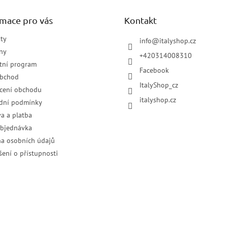
rmace pro vás
Kontakt
ty
info
@
italyshop.cz
ny
+420314008310
tní program
Facebook
obchod
ItalyShop_cz
cení obchodu
italyshop.cz
dní podmínky
a a platba
objednávka
a osobních údajů
šení o přístupnosti