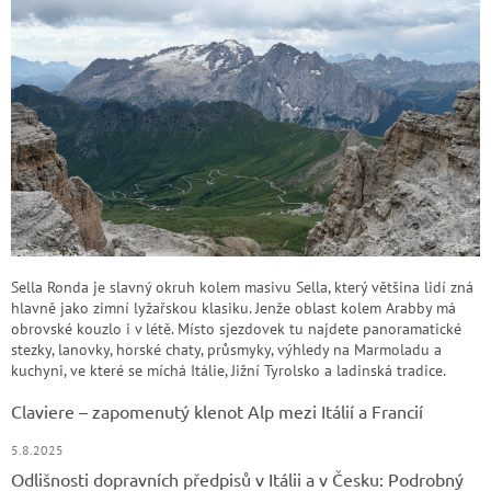
Sella Ronda je slavný okruh kolem masivu Sella, který většina lidí zná
hlavně jako zimní lyžařskou klasiku. Jenže oblast kolem Arabby má
obrovské kouzlo i v létě. Místo sjezdovek tu najdete panoramatické
stezky, lanovky, horské chaty, průsmyky, výhledy na Marmoladu a
kuchyni, ve které se míchá Itálie, Jižní Tyrolsko a ladinská tradice.
Claviere – zapomenutý klenot Alp mezi Itálií a Francií
5.8.2025
Odlišnosti dopravních předpisů v Itálii a v Česku: Podrobný