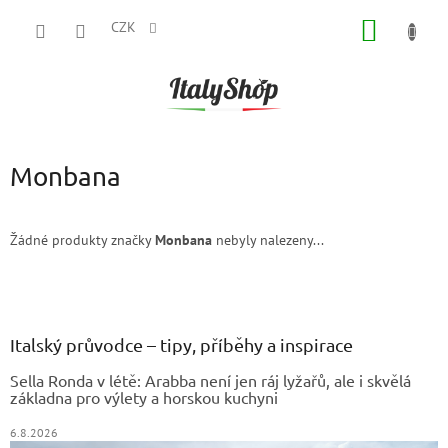
Přejít
NÁKUP
na
CZK
obsah
KOŠÍK
Monbana
Žádné produkty značky
Monbana
nebyly nalezeny...
Z
á
p
a
Italský průvodce – tipy, příběhy a inspirace
t
Sella Ronda v létě: Arabba není jen ráj lyžařů, ale i skvělá
í
základna pro výlety a horskou kuchyni
6.8.2026