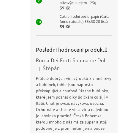
olivovým olejem 125g
39 Kč
Cuki přírodní pečicí papír (Carta
forno naturale) 33x38 20 listů
59 Kč
Poslední hodnocení produktů
Rocca Dei Forti Spumante Dolce 11,5% 0,75l
Štěpán
|
Hodnocení produktu je 5 z 5 hvězdiček.
Přátelé dobrých vín, výrobků z vinné révy
a bublinek, tohle jsou naprosto
překvapující a chuťově úžasné bublinky,
které jsem poznal díky lidičkám co žijí v
Itálii. Chuť je svěží, návyková, ovocná.
Ochutnáte a chcete víc a víc a najednou
je lahvinka prázdná. Česká Bohemka,
kterou mnoho z nás má za super a stojí
podobně je z prominutím jen a pouze