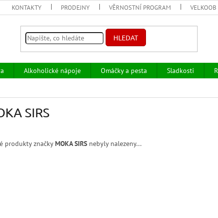
KONTAKTY
PRODEJNY
VĚRNOSTNÍ PROGRAM
VELKOOB
HLEDAT
va
Alkoholické nápoje
Omáčky a pesta
Sladkosti
R
KA SIRS
é produkty značky
MOKA SIRS
nebyly nalezeny...