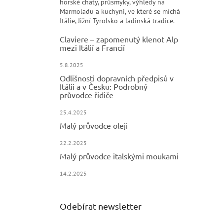
horské chaty, průsmyky, výhledy na
Marmoladu a kuchyni, ve které se míchá
Itálie, Jižní Tyrolsko a ladinská tradice.
Claviere – zapomenutý klenot Alp
mezi Itálií a Francií
5.8.2025
Odlišnosti dopravních předpisů v
Itálii a v Česku: Podrobný
průvodce řidiče
25.4.2025
Malý průvodce oleji
22.2.2025
Malý průvodce italskými moukami
14.2.2025
Odebírat newsletter