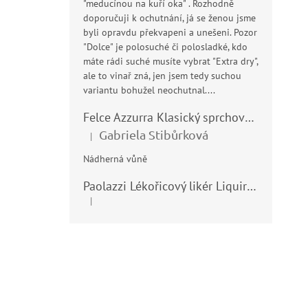
"meducínou na kuří oka" . Rozhodně
doporučuji k ochutnání, já se ženou jsme
byli opravdu překvapeni a unešeni. Pozor
"Dolce" je polosuché či polosladké, kdo
máte rádi suché musíte vybrat "Extra dry",
ale to vinař zná, jen jsem tedy suchou
variantu bohužel neochutnal....
Felce Azzurra Klasický sprchový gel - doccia gel 400ml
Gabriela Stibůrková
|
Hodnocení produktu je 5 z 5 hvězdiček.
Nádherná vůně
Paolazzi Lékořicový likér Liquirizia 24% 0,7L
|
Hodnocení produktu je 5 z 5 hvězdiček.
Z
á
p
a
t
í