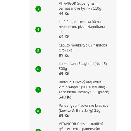
VITAVIGOR Super grissini
parmazánové tyčinky 110g
44 Kč
Le 5 Stagioni mouka 00 na
neapolskou pizzu Napolitana
1kg
65 Kč
Caputo mouka typ 0 (Manitoba
Oro) 1kg
89 Kč
La Molisana Spaghetti (No. 15)
500g
49 Kč
Bartolini Olivový olej extra
virgin "Angeli" (100% Italiano) -
za studena lisovaný 0,5L (plech)
349 Kč
Paneangeli Pivovarské kvasnice
(Lievito Di Birra 3x7g) 21g
69 Kč
VITAVIGOR Grissini - tradiční
tyčinky s extra panenským