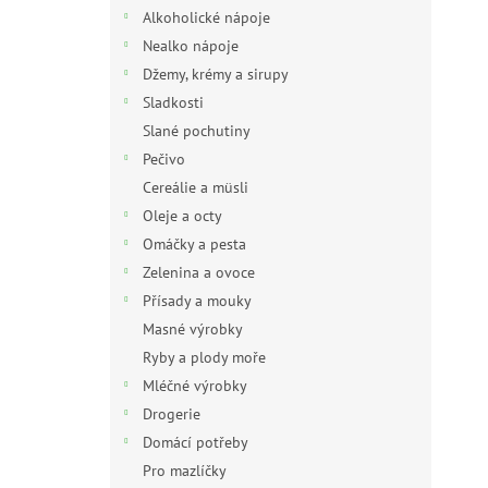
n
Alkoholické nápoje
e
Nealko nápoje
l
Džemy, krémy a sirupy
Sladkosti
Slané pochutiny
Pečivo
Cereálie a müsli
Oleje a octy
Omáčky a pesta
Zelenina a ovoce
Přísady a mouky
Masné výrobky
Ryby a plody moře
Mléčné výrobky
Drogerie
Domácí potřeby
Pro mazlíčky