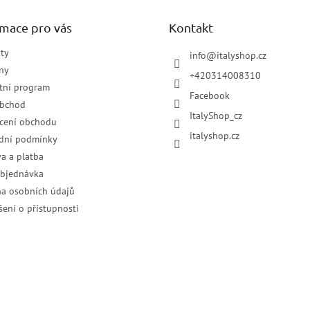
rmace pro vás
Kontakt
ty
info
@
italyshop.cz
ny
+420314008310
tní program
Facebook
obchod
ItalyShop_cz
cení obchodu
italyshop.cz
dní podmínky
a a platba
objednávka
a osobních údajů
šení o přístupnosti