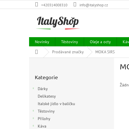
Přejít
+420314008310
info@italyshop.cz
na
obsah
Novinky
Těstoviny
Oleje a octy
Ká
Domů
Prodávané značky
MOKA SIRS
P
MO
o
Přeskočit
s
Kategorie
kategorie
t
r
Žádn
Dárky
a
Delikatesy
n
Italské jídlo v balíčku
n
í
Těstoviny
p
Přílohy
a
Káva