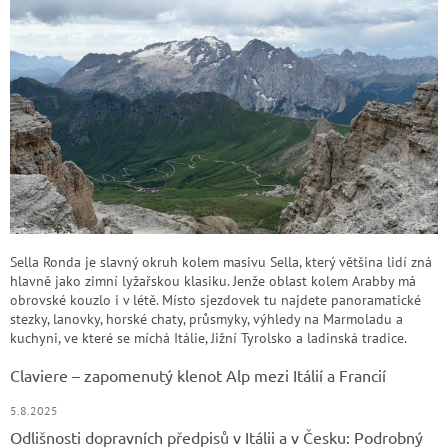
Sella Ronda je slavný okruh kolem masivu Sella, který většina lidí zná
hlavně jako zimní lyžařskou klasiku. Jenže oblast kolem Arabby má
obrovské kouzlo i v létě. Místo sjezdovek tu najdete panoramatické
stezky, lanovky, horské chaty, průsmyky, výhledy na Marmoladu a
kuchyni, ve které se míchá Itálie, Jižní Tyrolsko a ladinská tradice.
Claviere – zapomenutý klenot Alp mezi Itálií a Francií
5.8.2025
Odlišnosti dopravních předpisů v Itálii a v Česku: Podrobný