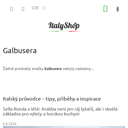
Přejít
NÁKUP
na
CZK
obsah
KOŠÍK
Galbusera
Žádné produkty značky
Galbusera
nebyly nalezeny...
Z
á
p
a
Italský průvodce – tipy, příběhy a inspirace
t
Sella Ronda v létě: Arabba není jen ráj lyžařů, ale i skvělá
í
základna pro výlety a horskou kuchyni
6.8.2026