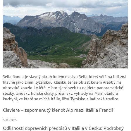
Sella Ronda je slavný okruh kolem masivu Sella, který většina lidí zná
hlavně jako zimní lyžařskou klasiku. Jenže oblast kolem Arabby má
obrovské kouzlo i v létě. Místo sjezdovek tu najdete panoramatické
stezky, lanovky, horské chaty, průsmyky, výhledy na Marmoladu a
kuchyni, ve které se míchá Itálie, Jižní Tyrolsko a ladinská tradice.
Claviere – zapomenutý klenot Alp mezi Itálií a Francií
5.8.2025
Odlišnosti dopravních předpisů v Itálii a v Česku: Podrobný