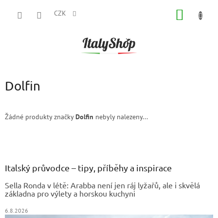
Přejít
NÁKUP
na
CZK
obsah
KOŠÍK
Dolfin
Žádné produkty značky
Dolfin
nebyly nalezeny...
Z
á
p
a
Italský průvodce – tipy, příběhy a inspirace
t
Sella Ronda v létě: Arabba není jen ráj lyžařů, ale i skvělá
í
základna pro výlety a horskou kuchyni
6.8.2026