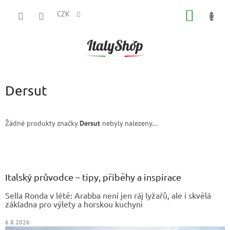
Přejít
NÁKUP
na
CZK
obsah
KOŠÍK
Dersut
Žádné produkty značky
Dersut
nebyly nalezeny...
Z
á
p
a
Italský průvodce – tipy, příběhy a inspirace
t
Sella Ronda v létě: Arabba není jen ráj lyžařů, ale i skvělá
í
základna pro výlety a horskou kuchyni
6.8.2026