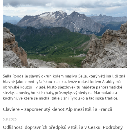
Sella Ronda je slavný okruh kolem masivu Sella, který většina lidí zná
hlavně jako zimní lyžařskou klasiku. Jenže oblast kolem Arabby má
obrovské kouzlo i v létě. Místo sjezdovek tu najdete panoramatické
stezky, lanovky, horské chaty, průsmyky, výhledy na Marmoladu a
kuchyni, ve které se míchá Itálie, Jižní Tyrolsko a ladinská tradice.
Claviere – zapomenutý klenot Alp mezi Itálií a Francií
5.8.2025
Odlišnosti dopravních předpisů v Itálii a v Česku: Podrobný