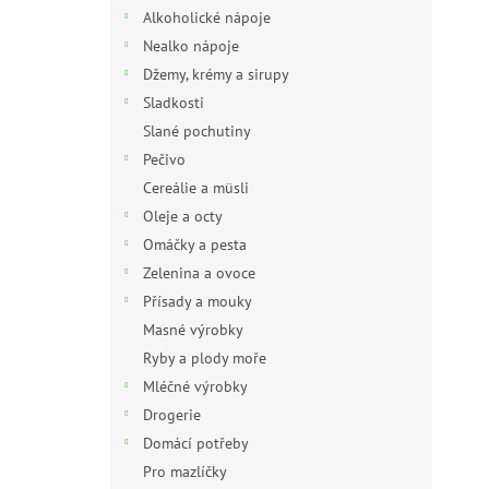
n
Alkoholické nápoje
e
Nealko nápoje
l
Džemy, krémy a sirupy
Sladkosti
Slané pochutiny
Pečivo
Cereálie a müsli
Oleje a octy
Omáčky a pesta
Zelenina a ovoce
Přísady a mouky
Masné výrobky
Ryby a plody moře
Mléčné výrobky
Drogerie
Domácí potřeby
Pro mazlíčky