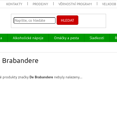
KONTAKTY
PRODEJNY
VĚRNOSTNÍ PROGRAM
VELKOOB
HLEDAT
va
Alkoholické nápoje
Omáčky a pesta
Sladkosti
R
 Brabandere
é produkty značky
De Brabandere
nebyly nalezeny...