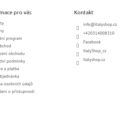
rmace pro vás
Kontakt
ty
info
@
italyshop.cz
ny
+420314008310
tní program
Facebook
obchod
ItalyShop_cz
cení obchodu
italyshop.cz
dní podmínky
a a platba
objednávka
a osobních údajů
šení o přístupnosti