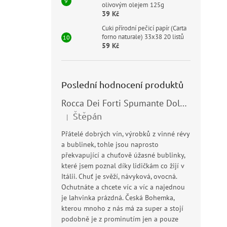
olivovým olejem 125g
39 Kč
Cuki přírodní pečicí papír (Carta
forno naturale) 33x38 20 listů
59 Kč
Poslední hodnocení produktů
Rocca Dei Forti Spumante Dolce 11,5% 0,75l
Štěpán
|
Hodnocení produktu je 5 z 5 hvězdiček.
Přátelé dobrých vín, výrobků z vinné révy
a bublinek, tohle jsou naprosto
překvapující a chuťově úžasné bublinky,
které jsem poznal díky lidičkám co žijí v
Itálii. Chuť je svěží, návyková, ovocná.
Ochutnáte a chcete víc a víc a najednou
je lahvinka prázdná. Česká Bohemka,
kterou mnoho z nás má za super a stojí
podobně je z prominutím jen a pouze