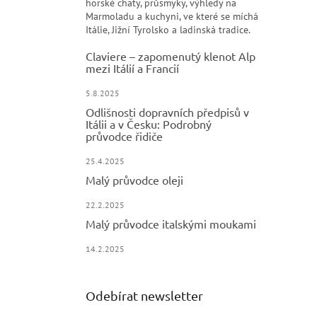
horské chaty, průsmyky, výhledy na
Marmoladu a kuchyni, ve které se míchá
Itálie, Jižní Tyrolsko a ladinská tradice.
Claviere – zapomenutý klenot Alp
mezi Itálií a Francií
5.8.2025
Odlišnosti dopravních předpisů v
Itálii a v Česku: Podrobný
průvodce řidiče
25.4.2025
Malý průvodce oleji
22.2.2025
Malý průvodce italskými moukami
14.2.2025
Odebírat newsletter