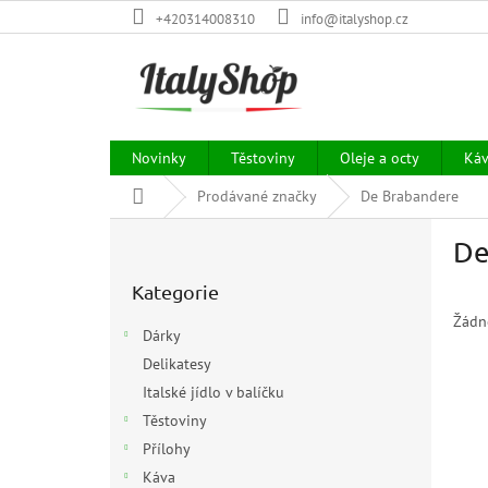
Přejít
+420314008310
info@italyshop.cz
na
obsah
Novinky
Těstoviny
Oleje a octy
Ká
Domů
Prodávané značky
De Brabandere
P
De
o
Přeskočit
s
Kategorie
kategorie
t
r
Žádn
Dárky
a
Delikatesy
n
Italské jídlo v balíčku
n
í
Těstoviny
p
Přílohy
a
Káva