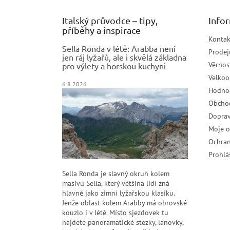
Italský průvodce – tipy,
Info
příběhy a inspirace
Kontak
Sella Ronda v létě: Arabba není
Prodej
jen ráj lyžařů, ale i skvělá základna
Věrnos
pro výlety a horskou kuchyni
Velko
6.8.2026
Hodno
Obcho
Doprav
Moje 
Ochran
Prohlá
Sella Ronda je slavný okruh kolem
masivu Sella, který většina lidí zná
hlavně jako zimní lyžařskou klasiku.
Jenže oblast kolem Arabby má obrovské
kouzlo i v létě. Místo sjezdovek tu
najdete panoramatické stezky, lanovky,