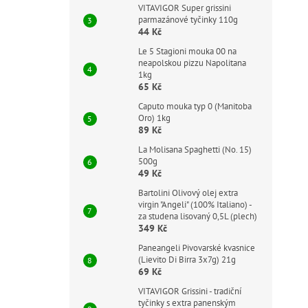
VITAVIGOR Super grissini
parmazánové tyčinky 110g
44 Kč
Le 5 Stagioni mouka 00 na
neapolskou pizzu Napolitana
1kg
65 Kč
Caputo mouka typ 0 (Manitoba
Oro) 1kg
89 Kč
La Molisana Spaghetti (No. 15)
500g
49 Kč
Bartolini Olivový olej extra
virgin "Angeli" (100% Italiano) -
za studena lisovaný 0,5L (plech)
349 Kč
Paneangeli Pivovarské kvasnice
(Lievito Di Birra 3x7g) 21g
69 Kč
VITAVIGOR Grissini - tradiční
tyčinky s extra panenským