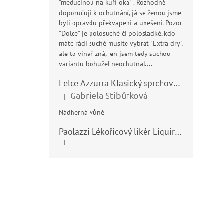
"meducínou na kuří oka" . Rozhodně
doporučuji k ochutnání, já se ženou jsme
byli opravdu překvapeni a unešeni. Pozor
"Dolce" je polosuché či polosladké, kdo
máte rádi suché musíte vybrat "Extra dry",
ale to vinař zná, jen jsem tedy suchou
variantu bohužel neochutnal....
Felce Azzurra Klasický sprchový gel - doccia gel 400ml
Gabriela Stibůrková
|
Hodnocení produktu je 5 z 5 hvězdiček.
Nádherná vůně
Paolazzi Lékořicový likér Liquirizia 24% 0,7L
|
Hodnocení produktu je 5 z 5 hvězdiček.
Z
á
p
a
t
í