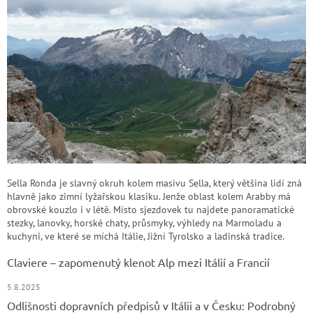
Sella Ronda je slavný okruh kolem masivu Sella, který většina lidí zná
hlavně jako zimní lyžařskou klasiku. Jenže oblast kolem Arabby má
obrovské kouzlo i v létě. Místo sjezdovek tu najdete panoramatické
stezky, lanovky, horské chaty, průsmyky, výhledy na Marmoladu a
kuchyni, ve které se míchá Itálie, Jižní Tyrolsko a ladinská tradice.
Claviere – zapomenutý klenot Alp mezi Itálií a Francií
5.8.2025
Odlišnosti dopravních předpisů v Itálii a v Česku: Podrobný