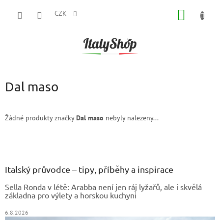
Přejít
NÁKUP
na
CZK
obsah
KOŠÍK
Dal maso
Žádné produkty značky
Dal maso
nebyly nalezeny...
Z
á
p
a
Italský průvodce – tipy, příběhy a inspirace
t
Sella Ronda v létě: Arabba není jen ráj lyžařů, ale i skvělá
í
základna pro výlety a horskou kuchyni
6.8.2026