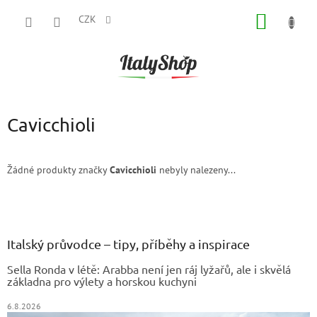
Přejít
NÁKUP
na
CZK
obsah
KOŠÍK
Cavicchioli
Žádné produkty značky
Cavicchioli
nebyly nalezeny...
Z
á
p
a
Italský průvodce – tipy, příběhy a inspirace
t
Sella Ronda v létě: Arabba není jen ráj lyžařů, ale i skvělá
í
základna pro výlety a horskou kuchyni
6.8.2026