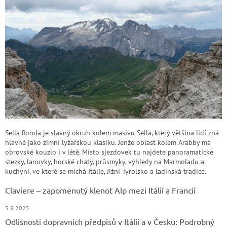
Sella Ronda je slavný okruh kolem masivu Sella, který většina lidí zná
hlavně jako zimní lyžařskou klasiku. Jenže oblast kolem Arabby má
obrovské kouzlo i v létě. Místo sjezdovek tu najdete panoramatické
stezky, lanovky, horské chaty, průsmyky, výhledy na Marmoladu a
kuchyni, ve které se míchá Itálie, Jižní Tyrolsko a ladinská tradice.
Claviere – zapomenutý klenot Alp mezi Itálií a Francií
5.8.2025
Odlišnosti dopravních předpisů v Itálii a v Česku: Podrobný